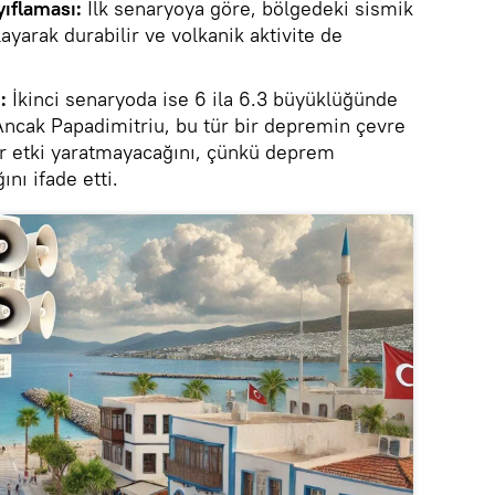
yıflaması:
İlk senaryoya göre, bölgedeki sismik
layarak durabilir ve volkanik aktivite de
:
İkinci senaryoda ise 6 ila 6.3 büyüklüğünde
Ancak Papadimitriu, bu tür bir depremin çevre
ir etki yaratmayacağını, çünkü deprem
nı ifade etti.