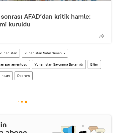
 sonrası AFAD’dan kritik hamle:
mi kuruldu
Yunanistan
Yunanistan Sahil Güvenlik
tan parlamentosu
Yunanistan Savunma Bakanlığı
Bilim
 insanı
Deprem
in
a abone