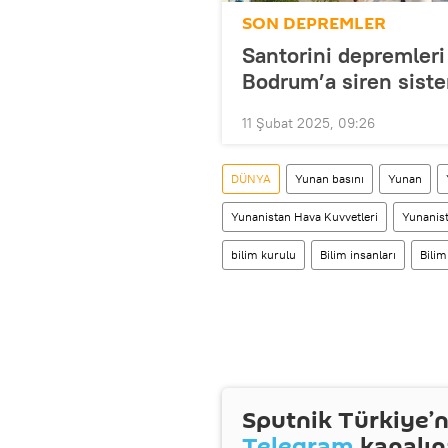
SON DEPREMLER
Santorini depremleri
Bodrum’a siren siste
11 Şubat 2025, 09:26
DÜNYA
Yunan basını
Yunan
Yunanistan Hava Kuvvetleri
Yunanis
bilim kurulu
Bilim insanları
Bilim
Sputnik Türkiye’n
Telegram
kanalın