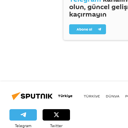
olun, güncel geli
kaçırmayın
Abone ol
Türkiye
TÜRKIYE
DÜNYA
P
Telegram
Twitter