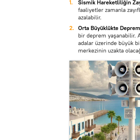
1.
Sismik Hareketliliğin Za
faaliyetler zamanla zayıf
azalabilir.
2.
Orta Büyüklükte Deprem
bir deprem yaşanabilir. 
adalar üzerinde büyük b
merkezinin uzakta olacağı