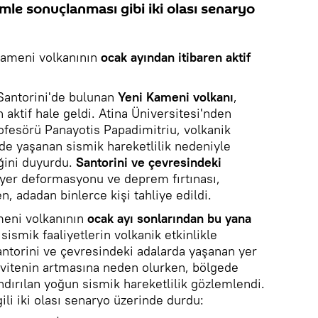
le sonuçlanması gibi iki olası senaryo
Kameni volkanının
ocak ayından itibaren aktif
 Santorini'de bulunan
Yeni Kameni volkanı
,
 aktif hale geldi. Atina Üniversitesi'nden
fesörü Panayotis Papadimitriu, volkanik
ede yaşanan sismik hareketlilik nedeniyle
ğini duyurdu.
Santorini ve çevresindeki
yer deformasyonu ve deprem fırtınası,
en, adadan binlerce kişi tahliye edildi.
meni volkanının
ocak ayı sonlarından bu yana
sismik faaliyetlerin volkanik etkinlikle
. Santorini ve çevresindeki adalarda yaşanan yer
ivitenin artmasına neden olurken, bölgede
ndırılan yoğun sismik hareketlilik gözlemlendi.
ili iki olası senaryo üzerinde durdu: