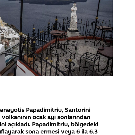
Panayotis Papadimitriu, Santorini
 volkanının ocak ayı sonlarından
ğini açıkladı. Papadimitriu, bölgedeki
ıflayarak sona ermesi veya 6 ila 6.3