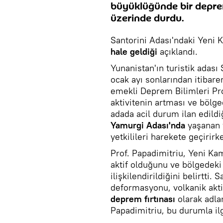
büyüklüğünde bir deprem
üzerinde durdu.
Santorini Adası'ndaki Yeni 
hale geldiği
açıklandı.
Yunanistan'ın turistik adası
ocak ayı sonlarından itibaren
emekli Deprem Bilimleri Pro
aktivitenin artması ve bölg
adada acil durum ilan edildi
Yamurgi Adası'nda
yaşanan 
yetkilileri harekete geçirirk
Prof. Papadimitriu, Yeni Ka
aktif olduğunu ve bölgedeki 
ilişkilendirildiğini belirtti
deformasyonu, volkanik akt
deprem fırtınası
olarak adla
Papadimitriu, bu durumla ilg