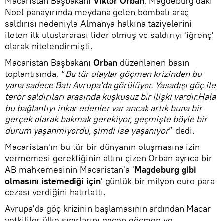
Macaristan Başbakanı
Viktor Orban
, Magdeburg'daki
Noel panayırında meydana gelen bombalı araç
saldırısı nedeniyle Almanya halkına taziyelerini
ileten ilk uluslararası lider olmuş ve saldırıyı 'iğrenç'
olarak nitelendirmişti.
Macaristan Başbakanı
Orban
düzenlenen basın
toplantısında, “
Bu tür olaylar göçmen krizinden bu
yana sadece Batı Avrupa'da görülüyor. Yasadışı göç ile
terör saldırıları arasında kuşkusuz bir ilişki vardır.Hala
bu bağlantıyı inkar edenler var ancak artık buna bir
gerçek olarak bakmak gerekiyor, geçmişte böyle bir
durum yaşanmıyordu, şimdi ise yaşanıyor
” dedi.
Macaristan'ın bu tür bir dünyanın oluşmasına izin
vermemesi gerektiğinin altını çizen Orban ayrıca bir
AB mahkemesinin Macaristan'a '
Magdeburg gibi
olmasını istemediği için
' günlük bir milyon euro para
cezası verdiğini hatırlattı.
Avrupa'da göç krizinin başlamasının ardından Macar
yetkililer ülke sınırlarını geçen göçmen ve