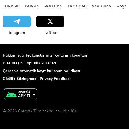
TÜRKIYE
DÜNYA
POLİTİKA
EKONOMİ
SAVUNMA
YAŞA
Telegram
Twitter
Hakkımızda
Frekanslarımız
Kullanım koşulları
Bize ulaşın
Topluluk kuralları
Çerez ve otomatik kayıt kullanım politikası
Gizlilik Sözleşmesi
Privacy Feedback
© 2026 Sputnik Tüm hakları saklıdır. 18+