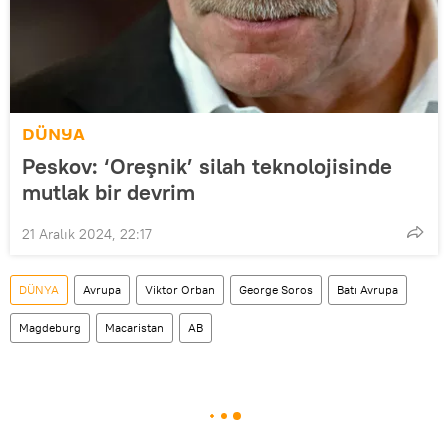
DÜNYA
Peskov: ‘Oreşnik’ silah teknolojisinde
mutlak bir devrim
21 Aralık 2024, 22:17
DÜNYA
Avrupa
Viktor Orban
George Soros
Batı Avrupa
Magdeburg
Macaristan
AB