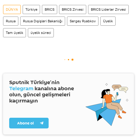
DÜNYA
Türkiye
BRICS
BRICS Zirvesi
BRICS Liderler Zirvesi
Rusya
Rusya Dışişleri Bakanlığı
Sergey Ryabkov
Üyelik
Tam üyelik
üyelik süreci
Sputnik Türkiye’nin
Telegram
kanalına abone
olun, güncel gelişmeleri
kaçırmayın
Abone ol