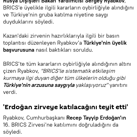
Rusya Dışişleri Bakan Yardımcısı
Sergey Ryabkov
,
BRICS'e üyelikle ilgili kararların oybirliğiyle alındığını
ve Türkiye'nin gruba katılma niyetine saygı
duyduklarını söyledi.
Kazan'daki zirvenin hazırlıklarıyla ilgili bir basın
toplantısı düzenleyen Ryabkov'a
Türkiye'nin üyelik
başvurusuna
nasıl baktıkları soruldu.
BRICS'te tüm kararların oybirliğiyle alındığının altını
çizen Ryabkov,
"BRICS'le sistematik etkileşim
kurmaya ilgi duyan diğer tüm ülkelerin olduğu gibi
Türkiye'nin arzusuna saygıyla
yaklaşıyoruz"
yanıtını
verdi.
'Erdoğan zirveye katılacağını teyit etti'
Ryabkov, Cumhurbaşkanı
Recep Tayyip Erdoğan'ın
16. BRICS Zirvesi'ne katılımını doğruladığını da
söyledi.