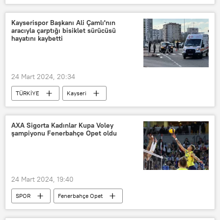
Adliye
Mahkeme
cüppe
Kayserispor Başkanı Ali Çamlı'nın
aracıyla çarptığı bisiklet sürücüsü
hayatını kaybetti
24 Mart 2024, 20:34
TÜRKİYE
Kayseri
Trafik kazası
Cip
Bisiklet
elektrikli bisiklet
AXA Sigorta Kadınlar Kupa Voley
şampiyonu Fenerbahçe Opet oldu
24 Mart 2024, 19:40
SPOR
Fenerbahçe Opet
voleybol
Şampiyonluk