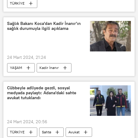
TÜRKİYE
Milli Savunma Bakanlığı (MSB)
Uçak
envanter
Sağlık Bakanı Koca'dan Kadir İnanır'ın
sağlık durumuyla ilgili açıklama
24 Mart 2024, 21:24
YAŞAM
Kadir İnanır
Sağlık Bakanlığı
Sağlık Bakanı
Fahrettin Koca
entübe
Cübbeyle adliyede gezdi, sosyal
medyada paylaştı: Adana'daki sahte
avukat tutuklandı
24 Mart 2024, 20:56
TÜRKİYE
Sahte
Avukat