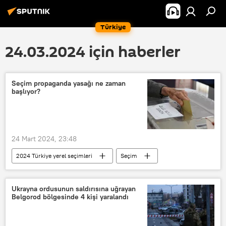
Türkiye
24.03.2024 için haberler
Seçim propaganda yasağı ne zaman
başlıyor?
24 Mart 2024, 23:48
2024 Türkiye yerel seçimleri
Seçim
Propaganda
Yasak
Parti
AK Parti
CHP
Sandık
Ukrayna ordusunun saldırısına uğrayan
Belgorod bölgesinde 4 kişi yaralandı