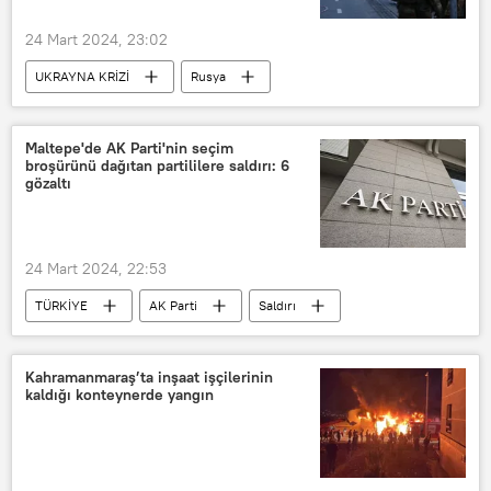
24 Mart 2024, 23:02
UKRAYNA KRİZİ
Rusya
Ukrayna
Belgorod
Maltepe'de AK Parti'nin seçim
broşürünü dağıtan partililere saldırı: 6
gözaltı
24 Mart 2024, 22:53
TÜRKİYE
AK Parti
Saldırı
Seçim
Kahramanmaraş’ta inşaat işçilerinin
kaldığı konteynerde yangın