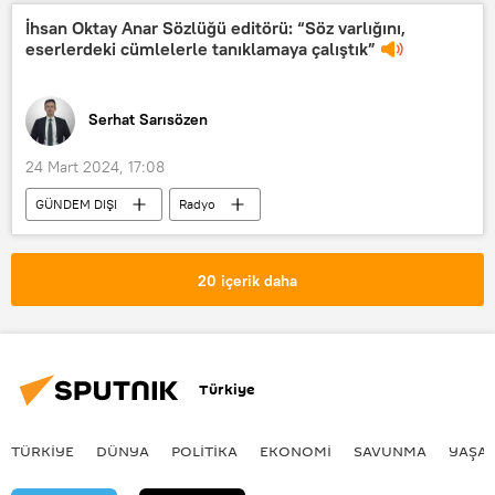
HAVA DURUMU
Uyarı
İhsan Oktay Anar Sözlüğü editörü: “Söz varlığını,
eserlerdeki cümlelerle tanıklamaya çalıştık”
Serhat Sarısözen
24 Mart 2024, 17:08
GÜNDEM DIŞI
Radyo
RADYO
20 içerik daha
Türkiye
TÜRKIYE
DÜNYA
POLİTİKA
EKONOMİ
SAVUNMA
YAŞA