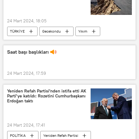
24 Mart 2024, 18:05
TÜRKİYE
Gecekondu
Yıkım
istinat duvarı
Ankara
Mamak
Saat başı başlıkları
24 Mart 2024, 17:59
Yeniden Refah Partisi'nden istifa etti AK
Parti'ye katıldı: Rozetini Cumhurbaşkanı
Erdoğan taktı
24 Mart 2024, 17:41
POLİTİKA
Yeniden Refah Partisi