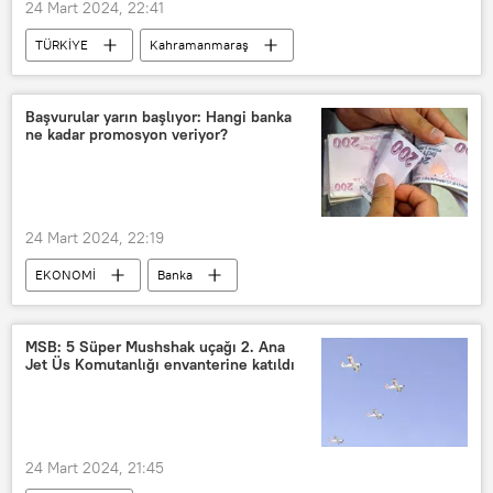
24 Mart 2024, 22:41
TÜRKİYE
Kahramanmaraş
Yangın
işçi
Başvurular yarın başlıyor: Hangi banka
ne kadar promosyon veriyor?
24 Mart 2024, 22:19
EKONOMİ
Banka
promosyon
Emekli
Emekli ikramiyesi
Emekli maaşı
MSB: 5 Süper Mushshak uçağı 2. Ana
Jet Üs Komutanlığı envanterine katıldı
kamu bankası
Türk Lirası
Yaşlı
Memur
24 Mart 2024, 21:45