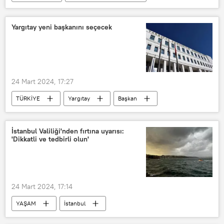
Suat Pamukçu
AK Parti
istifa
Recep Tayyip Erdoğan
Yargıtay yeni başkanını seçecek
24 Mart 2024, 17:27
TÜRKİYE
Yargıtay
Başkan
Seçim
Hukuk
AYM
İstanbul Valiliği'nden fırtına uyarısı:
'Dikkatli ve tedbirli olun'
24 Mart 2024, 17:14
YAŞAM
İstanbul
İstanbul Valiliği
Fırtına