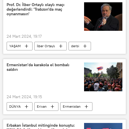
Prof. Dr. İlber Ortaylı olaylı maçı
değerlendirdi: 'Trabzon'da maç
oynanmasın'
24 Mart 2024, 19:17
YAŞAM
İlber Ortaylı
derbi
Fenerbahçe
Trabzonspor
Futbol
Ermenistan’da karakola el bombalı
saldırı
24 Mart 2024, 19:15
DÜNYA
Erivan
Ermenistan
karakol
Bomba
bomba
Saldırı
Özel kuvvetler
Erbakan İstanbul mitinginde konuştu: