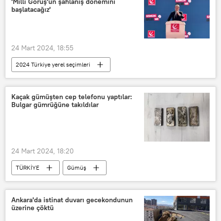
'Milli Görüş'ün şahlanış dönemini
başlatacağız'
24 Mart 2024, 18:55
2024 Türkiye yerel seçimleri
Yeniden Refah Partisi
AK Parti
Necmettin Erbakan
İstanbul
Kaçak gümüşten cep telefonu yaptılar:
Bulgar gümrüğüne takıldılar
yerel seçim
24 Mart 2024, 18:20
TÜRKİYE
Gümüş
Cep telefonu
Bulgaristan
Romanya
Kaçakçı
Ankara'da istinat duvarı gecekondunun
üzerine çöktü