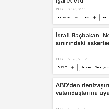
işaret etti
19 Ekim 2023, 21:14
EKONOMİ
Fed
FED
ABD Merkez Bankası (Fed)
Je
İsrail Başbakanı 
sınırındaki askerleri
19 Ekim 2023, 20:54
DÜNYA
Benyamin Netanyahu
Hizbullah
ABD'den denizaşırı
vatandaşlarına uya