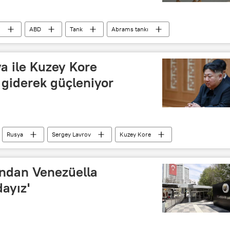
i
ABD
Tank
Abrams tankı
a
a ile Kuzey Kore
 giderek güçleniyor
Rusya
Sergey Lavrov
Kuzey Kore
ı'ndan Venezüella
dayız'