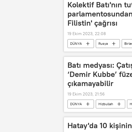
Kolektif Batı'nın 
parlamentosundan 
Filistin' çağrısı
19 Ekim 2023, 22:08
DÜNYA
Rusya
Birl
Birleşmiş Milletler Güvenlik Konseyi (
İsrail-Filistin
ABD
Batı medyası: Çat
‘Demir Kubbe’ füze
çıkamayabilir
19 Ekim 2023, 21:56
DÜNYA
Hizbullah
H
Demir Kubbe
Ortadoğu
Hatay'da 10 kişini