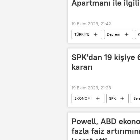
Apartmanı ile ilgil
19 Ekim 2023, 21:42
TÜRKİYE
Deprem
K
SPK'dan 19 kişiye 
kararı
19 Ekim 2023, 21:28
EKONOMİ
SPK
Ser
Powell, ABD ekon
fazla faiz artırımı