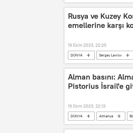
Rusya ve Kuzey Ko
emellerine karşı k
19 Ekim 2023, 22:25
DÜNYA
Sergey Lavrov
Kuzey Kore Dışişleri Bakanlığı
Moskova
Alman basını: Al
Pistorius İsrail'e gi
19 Ekim 2023, 22:13
DÜNYA
Almanya
Bo
İsrail
İsrail-Filistin