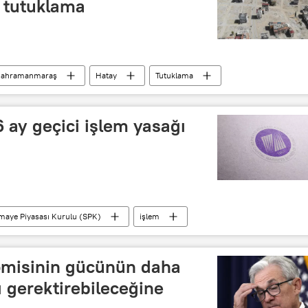
i tutuklama
ahramanmaraş
Hatay
Tutuklama
6 ay geçici işlem yasağı
maye Piyasası Kurulu (SPK)
işlem
omisinin gücünün daha
nı gerektirebileceğine