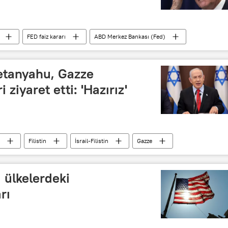
FED faiz kararı
ABD Merkez Bankası (Fed)
rome Powell
Netanyahu, Gazze
 ziyaret etti: 'Hazırız'
Filistin
İsrail-Filistin
Gazze
 ülkelerdeki
rı