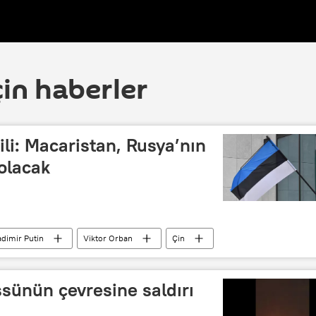
çin haberler
ili: Macaristan, Rusya’nın
 olacak
adimir Putin
Viktor Orban
Çin
NATO
Truva Atı
sünün çevresine saldırı