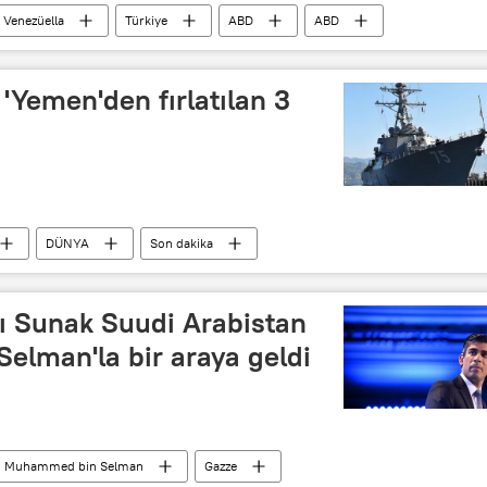
Venezüella
Türkiye
ABD
ABD
 'Yemen'den fırlatılan 3
DÜNYA
Son dakika
nı Sunak Suudi Arabistan
Selman'la bir araya geldi
Muhammed bin Selman
Gazze