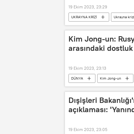
19 Ekim 2023, 23:29
UKRAYNA KRİZİ
Ukrayna kriz
Ukrayna
Kiev
Rusy
Kim Jong-un: Rusy
arasındaki dostluk
19 Ekim 2023, 23:13
DÜNYA
Kim Jong-un
Dışişleri Bakanlığ
açıklaması: 'Yanın
19 Ekim 2023, 23:05