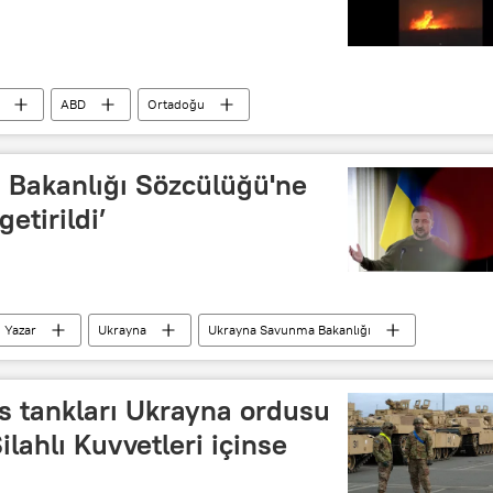
ABD
Ortadoğu
Bakanlığı Sözcülüğü'ne
etirildi’
Yazar
Ukrayna
Ukrayna Savunma Bakanlığı
s tankları Ukrayna ordusu
ilahlı Kuvvetleri içinse