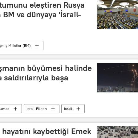
tutumunu eleştiren Rusya
BM ve dünyaya 'İsrail-
eşmiş Milletler (BM)
BMGK)
Rusya parlamentosunun alt kanadı Duma
ışmanın büyümesi halinde
 saldırılarıyla başa
amas
İsrail-Filistin
İsrail
n hayatını kaybettiği Emek