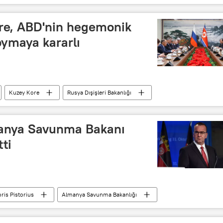
re, ABD'nin hegemonik
oymaya kararlı
Kuzey Kore
Rusya Dışişleri Bakanlığı
Pyonyang
Kuzey Kore lideri Kim Jong Un
manya Savunma Bakanı
tti
ris Pistorius
Almanya Savunma Bakanlığı
BM
BM Barış Gücü