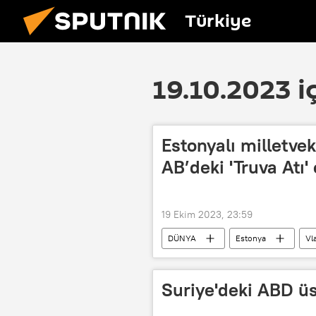
Türkiye
19.10.2023 i
Estonyalı milletvek
AB’deki 'Truva Atı'
19 Ekim 2023, 23:59
DÜNYA
Estonya
Vl
Rusya
Macaristan
Suriye'deki ABD üs