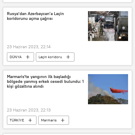
Kırım
Rusya’dan Azerbaycan’a Laçin
koridorunu açma çağrısı
23 Haziran 2023, 22:14
DÜNYA
Laçin koridoru
Rusya
Azerbaycan
Mariya Zaharova
Marmaris'te yangının ilk başladığı
bölgede yanmış erkek cesedi bulundu: 1
kişi gözaltına alındı
23 Haziran 2023, 22:13
TÜRKİYE
Marmaris
Orman yangını
Ceset