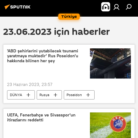
Türkiye
23.06.2023 için haberler
'ABD şehirlerini yutabilecek tsunami
yaratmaya muktedir' Rus Poseidon'u
hakkında bilinen her şey
23 Haziran 2023, 23:57
DÜNYA
Rusya
Poseidon
Poseidon insansız denizaltı aracı
Nükleer
Torpido
UEFA, Fenerbahçe ve Sivasspor'un
itirazlarını reddetti
Project 09852 (Belgorod)
nükleer denizaltı
Nükleer silah