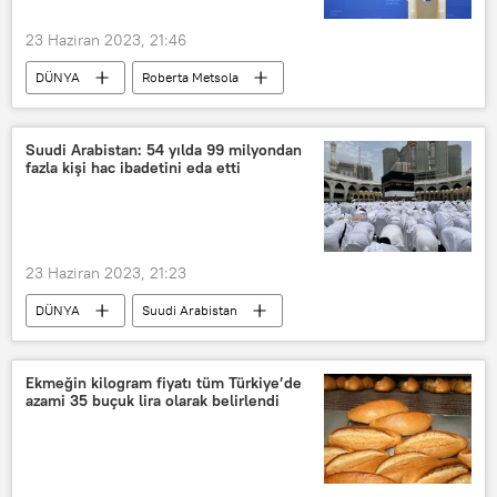
23 Haziran 2023, 21:46
DÜNYA
Roberta Metsola
Avrupa Birliği
Avrupa Birliği
Avrupa
Yunanistan
Göçmen
Suudi Arabistan: 54 yılda 99 milyondan
fazla kişi hac ibadetini eda etti
Akdeniz
Akdeniz
23 Haziran 2023, 21:23
DÜNYA
Suudi Arabistan
Hac
Kabe
Ekmeğin kilogram fiyatı tüm Türkiye’de
azami 35 buçuk lira olarak belirlendi