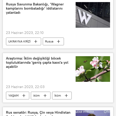
Rusya Savunma Bakanlığı, ‘Wagner
kamplarını bombaladığı’ iddialarını
yalanladı
23 Haziran 2023, 22:10
UKRAYNA KRİZİ
Rusya
Rusya Savunma Bakanlığı
Wagner grubu
Araştırma: İklim değişikliği böcek
topluluklarında 'geniş çapta kaos'a yol
açabilir
23 Haziran 2023, 22:03
YAŞAM
iklim
İklim
iklim değişikliği
Böcek
ABD
ABD
Rus senatör: Rusya, Çin veya Hindistan