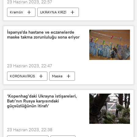
23 Haziran 2023, 22:57
Kremlin
UKRAYNA KRİZİ
Dmitriy Peskov
Yevgeniy Prigojin
Wagner grubu
İspanya'da hastane ve eczanelerde
maske takma zorunluluğu sona eriyor
23 Haziran 2023, 22:47
KORONAVİRÜS
Maske
koruyucu maske
maske zorunluluğu
Jose Minones
‘Kopenhag’daki Ukrayna istişareleri,
Batı’nın Rusya karşısındaki
güçsüzlüğünün itirafı’
23 Haziran 2023, 22:38