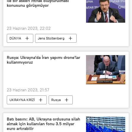
ile bir askeri ittifak oluşturulması
konusunu görüşmüyor
23 Haziran 2023, 22:02
DÜNYA
Jens Stoltenberg
NATO
Rusya
Çin
Hindistan
Konstantin Kosaçev
Rusya: Ukrayna'da İran yapımı drone'lar
kullanmıyoruz
23 Haziran 2023, 21:57
UKRAYNA KRİZİ
Rusya
Ukrayna
İran
Birleşmiş Milletler (BM)
Batı basını: AB, Ukrayna ordusuna silah
almak için kullanılan fonu 3.5 milyar
Vasiliy Nebenzya
euro artırabilir