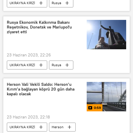
UKRAYNA KRİZİ
Rusya
Ukrayna
Kopenhag
Rusya Ekonomik Kalkınma Bakanı
Reşetnikov, Donetsk ve Mariupol'u
ziyaret etti
23 Haziran 2023, 22:26
UKRAYNA KRİZİ
Rusya
Ukrayna
Maksim Reşetnikov
Mariupol
Donetsk
Herson Vali Vekili Saldo: Herson’u
Kırım’a bağlayan köprü 20 gün daha
kapalı olacak
0:59
23 Haziran 2023, 22:18
UKRAYNA KRİZİ
Herson