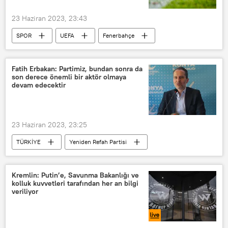
Kıtalararası
ABD
ABD
23 Haziran 2023, 23:43
Tsunami
stratejik
Savunma
SPOR
UEFA
Fenerbahçe
Rusya Savunma Bakanlığı
Sivasspor
kıyamet günü
Kıyamet Günü Silahı
Fatih Erbakan: Partimiz, bundan sonra da
son derece önemli bir aktör olmaya
devam edecektir
23 Haziran 2023, 23:25
TÜRKİYE
Yeniden Refah Partisi
Fatih Erbakan
Kremlin: Putin’e, Savunma Bakanlığı ve
kolluk kuvvetleri tarafından her an bilgi
veriliyor