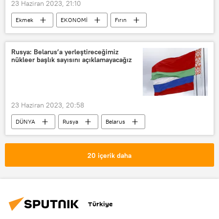
23 Haziran 2023, 21:10
Ekmek
EKONOMİ
Fırın
Türkiye Fırıncılar Federasyonu
Rusya: Belarus’a yerleştireceğimiz
nükleer başlık sayısını açıklamayacağız
23 Haziran 2023, 20:58
DÜNYA
Rusya
Belarus
Nükleer
Nükleer silah
20 içerik daha
Türkiye