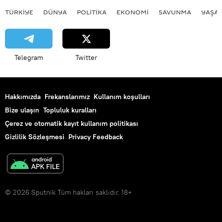
TÜRKIYE
DÜNYA
POLİTİKA
EKONOMİ
SAVUNMA
YAŞA
Telegram
Twitter
Hakkımızda
Frekanslarımız
Kullanım koşulları
Bize ulaşın
Topluluk kuralları
Çerez ve otomatik kayıt kullanım politikası
Gizlilik Sözleşmesi
Privacy Feedback
© 2026 Sputnik Tüm hakları saklıdır. 18+