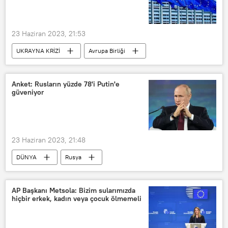
23 Haziran 2023, 21:53
UKRAYNA KRİZİ
Avrupa Birliği
Rusya
Ukrayna
Askeri yardım
Anket: Rusların yüzde 78'i Putin'e
güveniyor
23 Haziran 2023, 21:48
DÜNYA
Rusya
Vladimir Putin
Rus Kamuoyu Araştırma Merkezi (VTSIOM)
AP Başkanı Metsola: Bizim sularımızda
hiçbir erkek, kadın veya çocuk ölmemeli
Anket