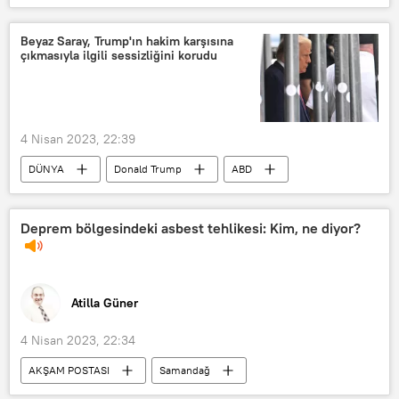
Ukrayna
Peter Szijjarto
Askeri yardım
Rusya
Beyaz Saray, Trump'ın hakim karşısına
çıkmasıyla ilgili sessizliğini korudu
4 Nisan 2023, 22:39
DÜNYA
Donald Trump
ABD
Beyaz Saray
Karine Jean-Pierre
Deprem bölgesindeki asbest tehlikesi: Kim, ne diyor?
Atilla Güner
4 Nisan 2023, 22:34
AKŞAM POSTASI
Samandağ
Hatay
Deprem
Enkaz