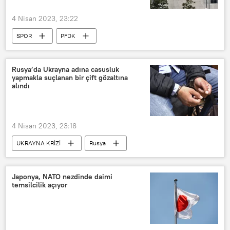
4 Nisan 2023, 23:22
SPOR
PFDK
Ahmet Nur Çebi
Dursun Özbek
Türkiye Futbol Federasyonu (TFF)
Rusya’da Ukrayna adına casusluk
yapmakla suçlanan bir çift gözaltına
alındı
4 Nisan 2023, 23:18
UKRAYNA KRİZİ
Rusya
Ukrayna
FSB
Casus
Japonya, NATO nezdinde daimi
temsilcilik açıyor