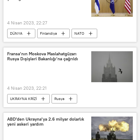
Körfez ülkeleri
4 Nisan 2023, 22:27
DÜNYA
Finlandiya
NATO
Rusya
Fransa’nın Moskova Maslahatgüzarı
Rusya Dışişleri Bakanlığı’na çağrıldı
4 Nisan 2023, 22:21
UKRAYNA KRİZİ
Rusya
Fransa
Ukrayna
diplomatik nota
Buça
ABD'den Ukrayna'ya 2.6 milyar dolarlık
yeni askeri yardım