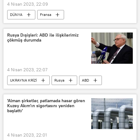
4 Nisan 2023, 22:09
DÜNYA
Fransa
Emmanuel Macron
Hitler
Emeklilik
Rusya Dışişleri: ABD ile ilişkilerimiz
çökmüş durumda
4 Nisan 2023, 22:07
UKRAYNA KRİZİ
Rusya
ABD
START
Sergey Ryabkov
'Alman şirketler, patlamada hasar gören
Kuzey Akım'ın sigortasını yeniden
başlattı'
4 Nisan 2023, 22:01