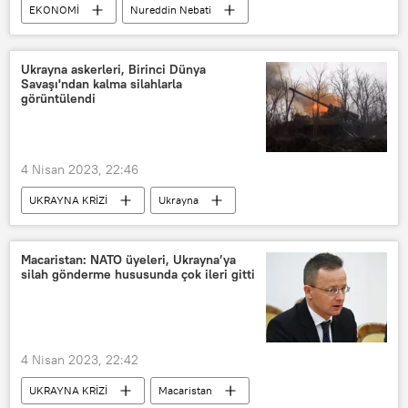
EKONOMİ
Nureddin Nebati
Soğan
Enflasyon
Et
Ukrayna askerleri, Birinci Dünya
Savaşı'ndan kalma silahlarla
görüntülendi
4 Nisan 2023, 22:46
UKRAYNA KRİZİ
Ukrayna
Birinci Dünya Savaşı
Silah
Macaristan: NATO üyeleri, Ukrayna’ya
silah gönderme hususunda çok ileri gitti
4 Nisan 2023, 22:42
UKRAYNA KRİZİ
Macaristan