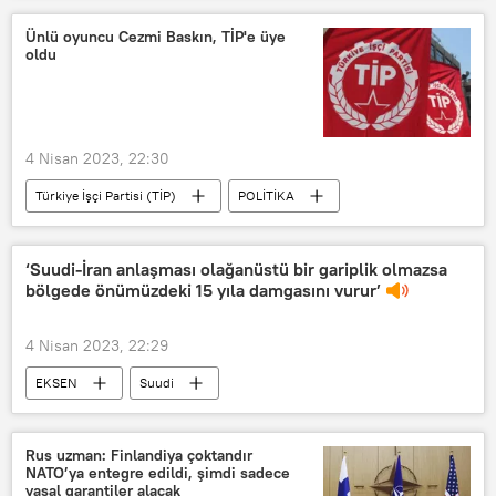
asbest
RADYO
Ünlü oyuncu Cezmi Baskın, TİP'e üye
oldu
4 Nisan 2023, 22:30
Türkiye İşçi Partisi (TİP)
POLİTİKA
Oyuncu
Yönetmen
‘Suudi-İran anlaşması olağanüstü bir gariplik olmazsa
bölgede önümüzdeki 15 yıla damgasını vurur’
4 Nisan 2023, 22:29
EKSEN
Suudi
Suudi Arabistan
İran
Hüsnü Mahalli
Mısır
Rus uzman: Finlandiya çoktandır
NATO’ya entegre edildi, şimdi sadece
İbrahim Reisi
Körfez
yasal garantiler alacak