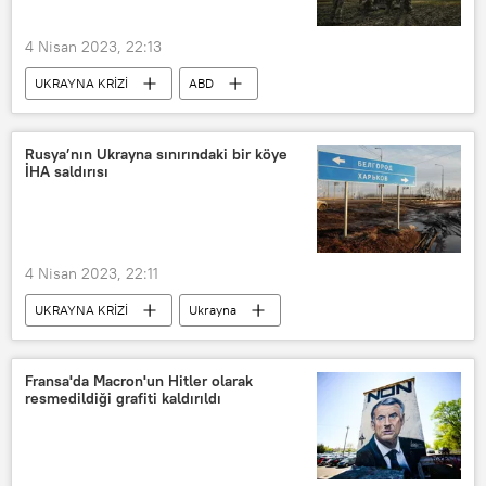
4 Nisan 2023, 22:13
UKRAYNA KRİZİ
ABD
Pentagon
Ukrayna
Askeri yardım
Rusya’nın Ukrayna sınırındaki bir köye
İHA saldırısı
4 Nisan 2023, 22:11
UKRAYNA KRİZİ
Ukrayna
Rusya
belgorod
İHA
Saldırı
Fransa'da Macron'un Hitler olarak
resmedildiği grafiti kaldırıldı