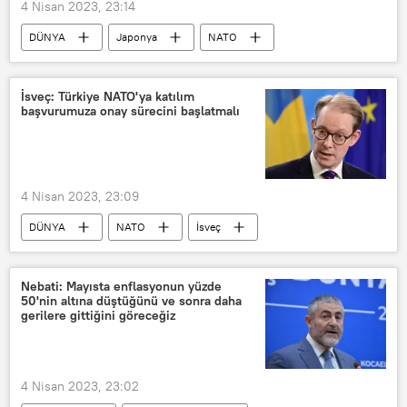
4 Nisan 2023, 23:14
DÜNYA
Japonya
NATO
Jens Stoltenberg
ittifak
İttifak
Hayaşi Yoşimasa
İsveç: Türkiye NATO'ya katılım
başvurumuza onay sürecini başlatmalı
4 Nisan 2023, 23:09
DÜNYA
NATO
İsveç
Tobias Billström
Türkiye
Nebati: Mayısta enflasyonun yüzde
50'nin altına düştüğünü ve sonra daha
gerilere gittiğini göreceğiz
4 Nisan 2023, 23:02