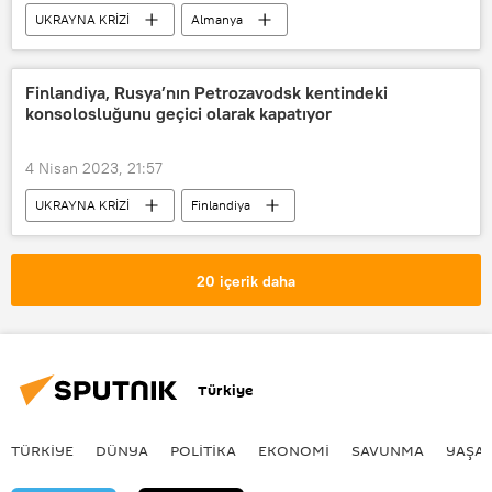
UKRAYNA KRİZİ
Almanya
Kuzey Akım
Doğalgaz Boru Hattı
Sigorta
Finlandiya, Rusya’nın Petrozavodsk kentindeki
konsolosluğunu geçici olarak kapatıyor
4 Nisan 2023, 21:57
UKRAYNA KRİZİ
Finlandiya
Rusya
Konsolosluk
20 içerik daha
Türkiye
TÜRKIYE
DÜNYA
POLİTİKA
EKONOMİ
SAVUNMA
YAŞA