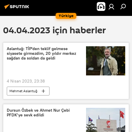
Türkiye
04.04.2023 için haberler
Aslantuğ: TİP'den teklif gelmese
siyasete girmezdim, 20 yıldır merkez
sağdan da soldan da geldi
4 Nisan 2023, 23:38
Mehmet Aslantuğ
2023 TÜRKİYE SEÇİMLERİ
Milletvekili
Türkiye İşçi Partisi (TİP)
Ahmet Kaya
Dursun Özbek ve Ahmet Nur Çebi
PFDK'ye sevk edildi
Muharrem İnce
Kemal Kılıçdaroğlu