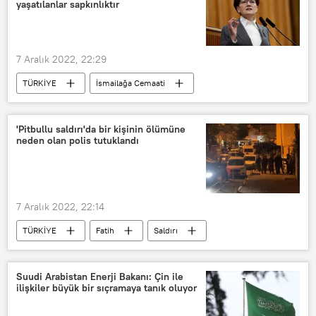
yaşatılanlar sapkınlıktır
7 Aralık 2022, 22:29
TÜRKİYE
İsmailağa Cemaati
Tarikat
istismar
çocuklara yönelik cinsel istismar
'Pitbullu saldırı'da bir kişinin ölümüne
neden olan polis tutuklandı
7 Aralık 2022, 22:14
TÜRKİYE
Fatih
Saldırı
Tutuklama
Fatih
İstanbul
Pitbull
Suudi Arabistan Enerji Bakanı: Çin ile
ilişkiler büyük bir sıçramaya tanık oluyor