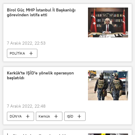
Mehmet Büyükekşi
Hakem
Birol Gür, MHP İstanbul İl Başkanlığı
görevinden istifa etti
Ofsayt
sistem
Süper Lig
Spor Toto Süper Lig
7 Aralık 2022, 22:53
POLİTİKA
Milliyetçi Hareket Partisi (MHP)
MHP
İstanbul
istifa
Kerkük'te IŞİD'e yönelik operasyon
başlatıldı
7 Aralık 2022, 22:48
DÜNYA
Kerkük
IŞİD
Operasyon
Terör
Terör örgütü
İslami terör