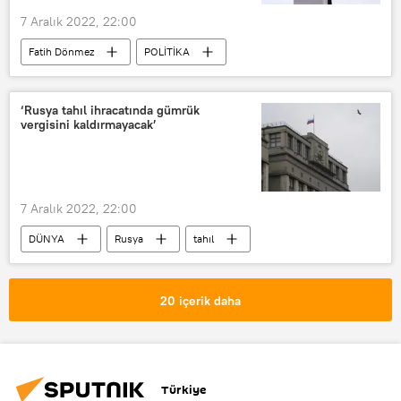
7 Aralık 2022, 22:00
Fatih Dönmez
POLİTİKA
Doğalgaz
TBMM Genel Kurulu
Bütçe görüşmeleri
‘Rusya tahıl ihracatında gümrük
vergisini kaldırmayacak’
7 Aralık 2022, 22:00
DÜNYA
Rusya
tahıl
Tahıl ihracatı
tahıl sevkiyatı
Nikolay Patruşev
20 içerik daha
Türkiye