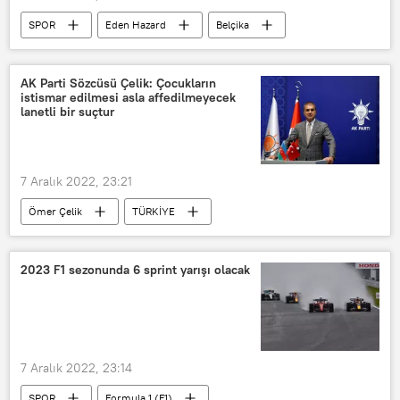
SPOR
Eden Hazard
Belçika
Futbol
veda
milli takım
2022 Dünya Kupası
AK Parti Sözcüsü Çelik: Çocukların
istismar edilmesi asla affedilmeyecek
lanetli bir suçtur
7 Aralık 2022, 23:21
Ömer Çelik
TÜRKİYE
çocuk istismarı
Aile ve Sosyal Hizmetler Bakanlığı
2023 F1 sezonunda 6 sprint yarışı olacak
7 Aralık 2022, 23:14
SPOR
Formula 1 (F1)