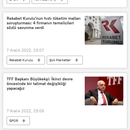
Formula 1 Dünya Şampiyonası
Sprint
Yarış
Rekabet Kurulu'nun hızlı tüketim malları
soruşturması: 4 firmanın temsilcileri
sözlü savunma verdi
7 Aralık 2022, 23:07
Rekabet Kurulu
Şok Marketler
Soruşturma
TÜRKİYE
TFF Başkanı Büyükekşi: İkinci devre
öncesinde bir talimat değişikliği
yapacağız
7 Aralık 2022, 23:06
SPOR
Türkiye Futbol Federasyonu (TFF)