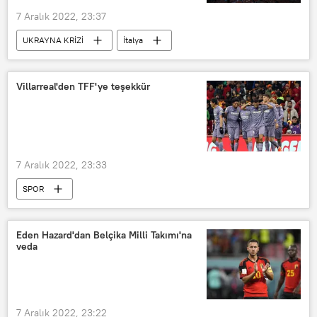
7 Aralık 2022, 23:37
UKRAYNA KRİZİ
İtalya
Opera
Rusya
La Scala
Villarreal'den TFF'ye teşekkür
7 Aralık 2022, 23:33
SPOR
Türkiye Futbol Federasyonu (TFF)
Villareal Futbol Kulübü
Galatasaray
Eden Hazard'dan Belçika Milli Takımı'na
veda
Dostluk maçı
Teşekkür
7 Aralık 2022, 23:22