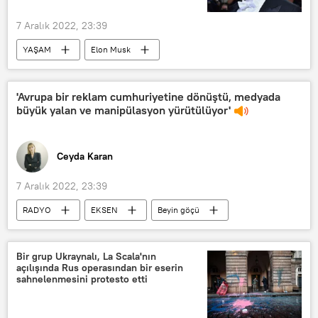
7 Aralık 2022, 23:39
YAŞAM
Elon Musk
Louis Vuitton
Forbes
Bernard Arnault
Zengin
'Avrupa bir reklam cumhuriyetine dönüştü, medyada
büyük yalan ve manipülasyon yürütülüyor'
Liste
Ceyda Karan
7 Aralık 2022, 23:39
RADYO
EKSEN
Beyin göçü
Avrupa
Ceyda Karan
Bir grup Ukraynalı, La Scala'nın
açılışında Rus operasından bir eserin
sahnelenmesini protesto etti