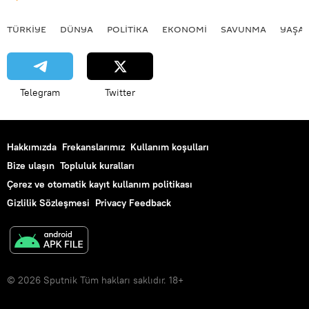
TÜRKIYE
DÜNYA
POLİTİKA
EKONOMİ
SAVUNMA
YAŞA
Telegram
Twitter
Hakkımızda
Frekanslarımız
Kullanım koşulları
Bize ulaşın
Topluluk kuralları
Çerez ve otomatik kayıt kullanım politikası
Gizlilik Sözleşmesi
Privacy Feedback
© 2026 Sputnik Tüm hakları saklıdır. 18+