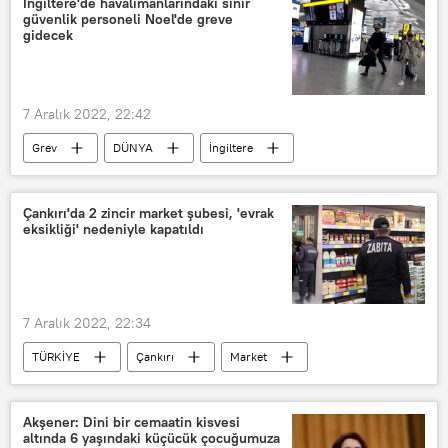
İngiltere'de havalimanlarındaki sınır
güvenlik personeli Noel'de greve
gidecek
7 Aralık 2022, 22:42
Grev
DÜNYA
İngiltere
Havalimanı
Güvenlik
Çankırı'da 2 zincir market şubesi, 'evrak
eksikliği' nedeniyle kapatıldı
7 Aralık 2022, 22:34
TÜRKİYE
Çankırı
Market
Denetim
Kapatma
Zabıta
Fiyat
Akşener: Dini bir cemaatin kisvesi
altında 6 yaşındaki küçücük çocuğumuza