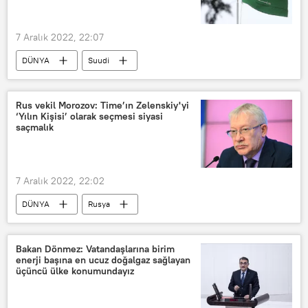
7 Aralık 2022, 22:07
DÜNYA
Suudi
Suudi Arabistan
Çin
Çin Halk Cumhuriyeti
Zirve
Rus vekil Morozov: Time’ın Zelenskiy'yi
‘Yılın Kişisi’ olarak seçmesi siyasi
iş birliği
Enerji
saçmalık
7 Aralık 2022, 22:02
DÜNYA
Rusya
Oleg Morozov
Time
Ukrayna
Vladimir Zelenskiy
Bakan Dönmez: Vatandaşlarına birim
enerji başına en ucuz doğalgaz sağlayan
üçüncü ülke konumundayız