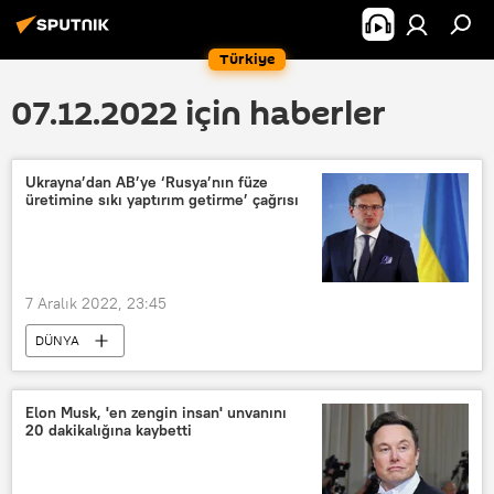
Türkiye
07.12.2022 için haberler
Ukrayna’dan AB’ye ‘Rusya’nın füze
üretimine sıkı yaptırım getirme’ çağrısı
7 Aralık 2022, 23:45
DÜNYA
Ukrayna Dışişleri Bakanı Dmitriy Kuleba
Ukrayna
Ukrayna krizi
Rusya
Elon Musk, 'en zengin insan' unvanını
20 dakikalığına kaybetti
Füze
Avrupa Birliği
AB