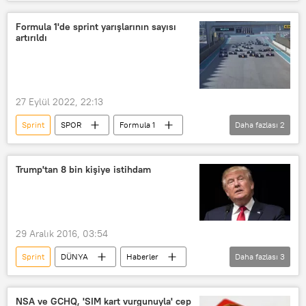
Formula 1 Dünya Şampiyonası
Yarış
Formula 1'de sprint yarışlarının sayısı
artırıldı
27 Eylül 2022, 22:13
Sprint
SPOR
Formula 1
Daha fazlası
2
Yarış
sayı
Trump'tan 8 bin kişiye istihdam
29 Aralık 2016, 03:54
Sprint
DÜNYA
Haberler
Daha fazlası
3
ABD
Donald Trump
SoftBank
NSA ve GCHQ, 'SIM kart vurgunuyla' cep