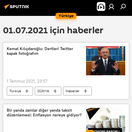
Türkiye
01.07.2021 için haberler
Kemal Kılıçdaroğlu: Dertleri Twitter
kapak fotoğrafım
1 Temmuz 2021, 23:57
Türkiye
DÜNYA
Haberler
TÜRKİYE
CHP
Kemal Kılıçdaroğlu
Twitter
Bir yanda zamlar diğer yanda taksit
düzenlemesi: Enflasyon nereye gidiyor?