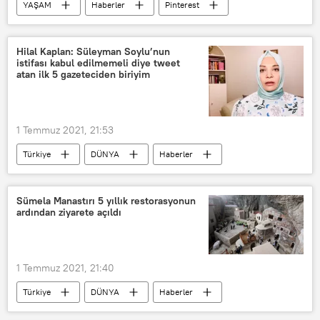
YAŞAM
Haberler
Pinterest
Reklam
Kilo verme
Yasak
Hilal Kaplan: Süleyman Soylu’nun
istifası kabul edilmemeli diye tweet
atan ilk 5 gazeteciden biriyim
1 Temmuz 2021, 21:53
Türkiye
DÜNYA
Haberler
TÜRKİYE
Hilal Kaplan
Gazeteci
Röportaj
Sümela Manastırı 5 yıllık restorasyonun
ardından ziyarete açıldı
Süleyman Soylu
1 Temmuz 2021, 21:40
Türkiye
DÜNYA
Haberler
TÜRKİYE
Sümela Manastırı