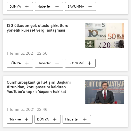
DÜNYA
Haberler
SAVUNMA
Dünya
Nükleer silah
stok
Rapor
Rusya
ABD
130 ülkeden çok uluslu şirketlere
yönelik küresel vergi anlaşması
Çin
1 Temmuz 2021, 22:50
DÜNYA
Haberler
EKONOMİ
OECD
TÜRKİYE
Vergi
küresel
Anlaşma
GSYİH
Cumhurbaşkanlığı İletişim Başkanı
Altun'dan, konuşmasını kaldıran
Avrupa
YouTube'a tepki: Yaşasın hakikat
1 Temmuz 2021, 22:46
Türkiye
DÜNYA
Haberler
TÜRKİYE
İletişim Başkanlığı