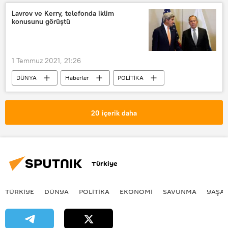
Restorasyon
Ziyaret
Lavrov ve Kerry, telefonda iklim
konusunu görüştü
1 Temmuz 2021, 21:26
DÜNYA
Haberler
POLİTİKA
Sergey Lavrov
John Kerry
Görüşme
Telefon görüşmesi
20 içerik daha
ABD
Rusya
iklim
Türkiye
TÜRKIYE
DÜNYA
POLİTİKA
EKONOMİ
SAVUNMA
YAŞA