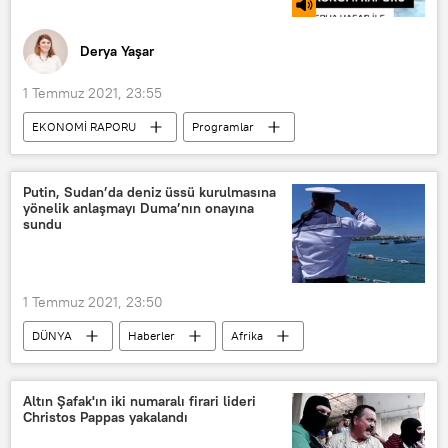
Derya Yaşar
1 Temmuz 2021, 23:55
EKONOMİ RAPORU
Programlar
RADYO
Enflasyon
Zam
Taksit
Arda Tunca
Doğalgaz
Putin, Sudan’da deniz üssü kurulmasına
yönelik anlaşmayı Duma’nın onayına
sundu
1 Temmuz 2021, 23:50
DÜNYA
Haberler
Afrika
SAVUNMA
Rusya
Sudan
Vladimir Putin
deniz üssü
Altın Şafak'ın iki numaralı firari lideri
Christos Pappas yakalandı
Rus parlamentosunun alt kanadı Duma