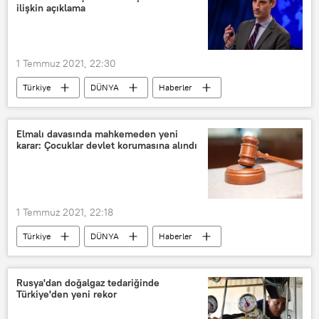
ilişkin açıklama
1 Temmuz 2021, 22:30
Türkiye
DÜNYA
Haberler
POLİTİKA
Ned Price
ABD
TÜRKİYE
İstanbul Sözleşmesi
Elmalı davasında mahkemeden yeni
karar: Çocuklar devlet korumasına alındı
Çekilme
1 Temmuz 2021, 22:18
Türkiye
DÜNYA
Haberler
Aile ve Sosyal Hizmetler Bakanlığı
Cinsel istismar
Elmalı davası
Rusya'dan doğalgaz tedariğinde
Türkiye'den yeni rekor
Koruma
Mahkeme