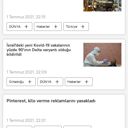
1 Temmuz 2021, 22:15
DÜNYA
Haberler
Türkiye
EKONOMİ
Rusya
TÜRKİYE
Doğalgaz
ithalat
tedarik
İsrail'deki yeni Kovid-19 vakalarının
yüzde 90'ının Delta varyantı olduğu
Gazprom
Rekor
bildirildi
1 Temmuz 2021, 22:09
Ortadoğu
DÜNYA
Haberler
KORONAVİRÜS
İsrail
Koronavirüs
Kovid-19
vaka
Pinterest, kilo verme reklamlarını yasakladı
delta varyantı
1 Temmuz 2021, 22:01