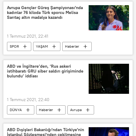
Cumhurbaşkanlığı İletişim Başkanlığı
Avrupa Gençler Güreş Şampiyonası'nda
kadınlar 76 kiloda Türk sporcu Melisa
Fahrettin Altun
YouTube
Sarıtaç altın madalya kazandı
1 Temmuz 2021, 22:41
SPOR
YAŞAM
Haberler
Avrupa Gençler Güreş Şampiyonası
Melisa Sarıtaç
altın madalya
ABD ve İngiltere’den, ‘Rus askeri
istihbaratı GRU siber saldırı girişiminde
Kadınlar
Dortmund
bulundu’ iddiası
1 Temmuz 2021, 22:40
DÜNYA
Haberler
Avrupa
ABD
İngiltere
Rusya
Siber saldırı
GRU
ABD Dışişleri Bakanlığı'ndan Türkiye'nin
İstanbul Sözleşmesi'nden çekilmesine