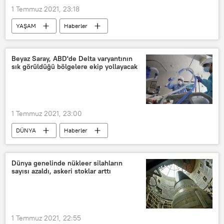
1 Temmuz 2021, 23:18
YAŞAM
Haberler
KORONAVİRÜS
Pfizer
BioNTech
Koronavirüs aşısı
Beyaz Saray, ABD'de Delta varyantının
sık görüldüğü bölgelere ekip yollayacak
Amerikan Gıda ve İlaç Dairesi (FDA)
Çocuk
1 Temmuz 2021, 23:00
DÜNYA
Haberler
KORONAVİRÜS
ABD
Koronavirüs
delta varyantı
Dünya genelinde nükleer silahların
sayısı azaldı, askeri stoklar arttı
Beyaz Saray
1 Temmuz 2021, 22:55