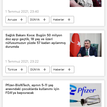
Anlaşma
Kızıldeniz
1 Temmuz 2021, 23:40
Avrupa
DÜNYA
Haberler
Yunanistan
Altın Şafak
Sağlık Bakanı Koca: Bugün 50 milyon
doz aşıyı geçtik, 18 yaş ve üzeri
nüfusumuzun yüzde 57 kadarı aşılanmış
durumda
1 Temmuz 2021, 23:22
Türkiye
DÜNYA
Haberler
TÜRKİYE
Sağlık Bakanlığı
Fahrettin Koca
Koronavirüs
Pfizer-BioNTech, aşının 5-11 yaş
arasındaki çocuklarda kullanımı için
Koronavirüs testi
Koronavirüs aşısı
FDA’ya başvuracak