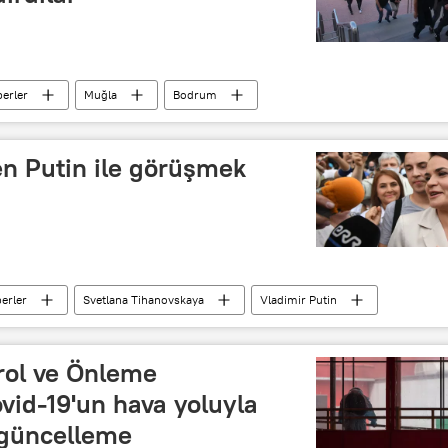
erler
Muğla
Bodrum
n Putin ile görüşmek
erler
Svetlana Tihanovskaya
Vladimir Putin
rol ve Önleme
vid-19'un hava yoluyla
n güncelleme