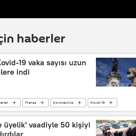
çin haberler
ovid-19 vaka sayısı uzun
lere indi
erler
Fransa
Koronavirüs
Kovid-19
e üyelik' vaadiyle 50 kişiyi
dırdılar