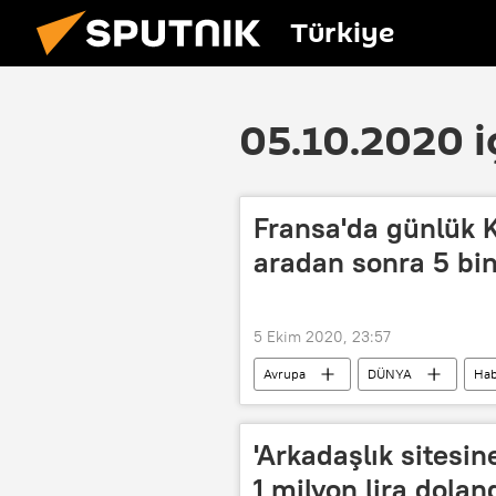
Türkiye
05.10.2020 i
Fransa'da günlük K
aradan sonra 5 bin
5 Ekim 2020, 23:57
Avrupa
DÜNYA
Hab
vaka
Salgın
'Arkadaşlık sitesin
1 milyon lira dolan