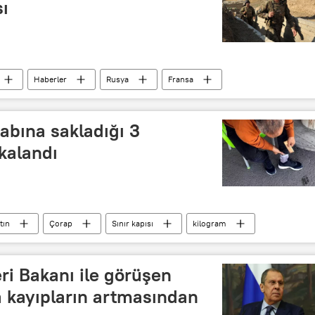
ı
Haberler
Rusya
Fransa
Çatışma
Azerbaycan
Ermenistan
Sergey Lavrov
Jean-Yves Le Drian
rabına sakladığı 3
akalandı
tın
Çorap
Sınır kapısı
kilogram
ri Bakanı ile görüşen
a kayıpların artmasından