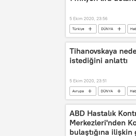
5 Ekim 2020, 23:56
Türkiye
DÜNYA
Hab
arkadaşlık sitesi
Tihanovskaya nede
istediğini anlattı
5 Ekim 2020, 23:51
Avrupa
DÜNYA
Hab
Aleksandr Lukaşenko
Belarus
ABD Hastalık Kont
Merkezleri'nden Ko
bulaştığına ilişki