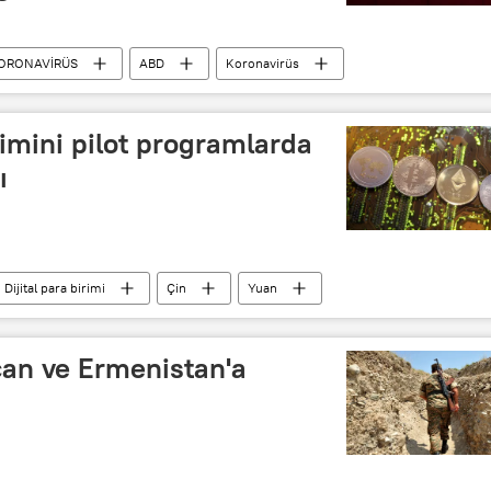
ORONAVİRÜS
ABD
Koronavirüs
zi
Kovid-19
Kılavuz
Güncelleme
irimini pilot programlarda
ı
Dijital para birimi
Çin
Yuan
an ve Ermenistan'a