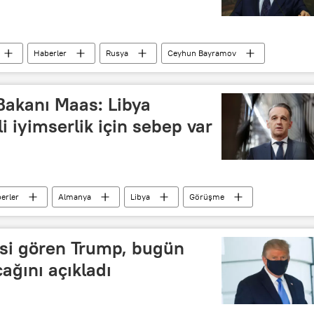
Haberler
Rusya
Ceyhun Bayramov
i Bakanlığı
Sergey Lavrov
Azerbaycan
Çözüm
AGİT Minsk Grubu
Bakanı Maas: Libya
 iyimserlik için sebep var
erler
Almanya
Libya
Görüşme
isi gören Trump, bugün
ağını açıkladı