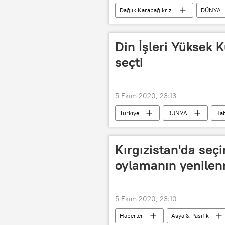
Dağlık Karabağ krizi
DÜNYA
Ermenistan
Stephen Biegun
Zohrab Mnatsakanyan
AGİT 
Din İşleri Yüksek 
seçti
5 Ekim 2020, 23:13
Türkiye
DÜNYA
Hab
Abdurrahman Haçkalı
Kırgızistan'da seç
oylamanın yenilen
5 Ekim 2020, 23:10
Haberler
Asya & Pasifik