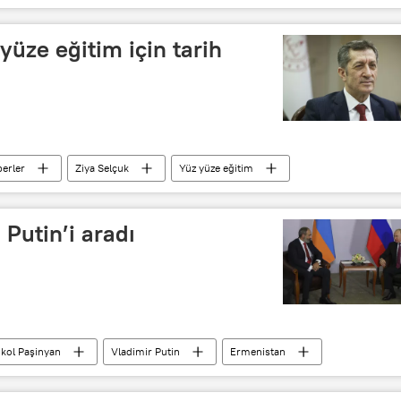
dilet Sultanaliyev
Oylama
Polis
yüze eğitim için tarih
erler
Ziya Selçuk
Yüz yüze eğitim
 okulları
Türkiye’de Kovid-19 salgını
 Putin’i aradı
ikol Paşinyan
Vladimir Putin
Ermenistan