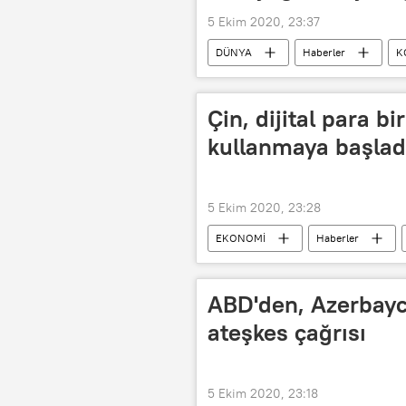
5 Ekim 2020, 23:37
DÜNYA
Haberler
K
ABD Hastalık Kontrol ve Önleme Merke
Çin, dijital para b
kullanmaya başlad
5 Ekim 2020, 23:28
EKONOMİ
Haberler
Çin Merkez Bankası
ABD'den, Azerbayc
ateşkes çağrısı
5 Ekim 2020, 23:18