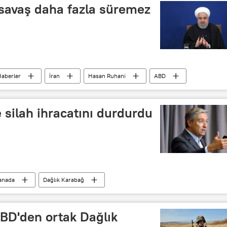
savaş daha fazla süremez
aberler
İran
Hasan Ruhani
ABD
Ekonomik kriz
 silah ihracatını durdurdu
anada
Dağlık Karabağ
ABD'den ortak Dağlık