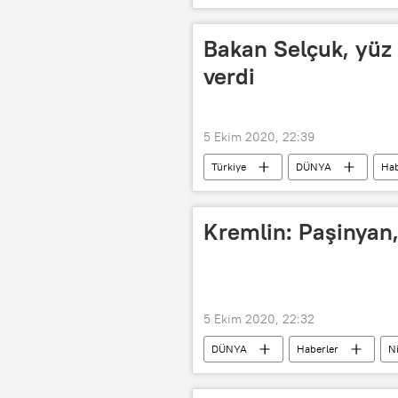
Protesto
Birimdik
A
Bakan Selçuk, yüz 
verdi
5 Ekim 2020, 22:39
Türkiye
DÜNYA
Hab
pandemi
ilkokul
köy
Kremlin: Paşinyan,
5 Ekim 2020, 22:32
DÜNYA
Haberler
N
Kremlin
Rusya