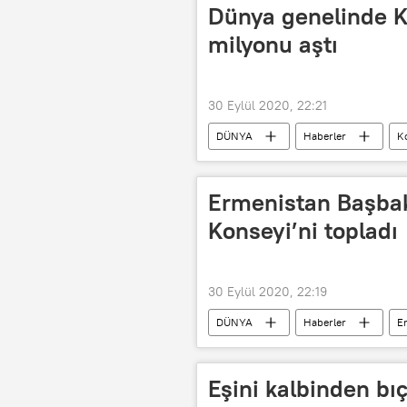
Dünya genelinde Ko
milyonu aştı
30 Eylül 2020, 22:21
DÜNYA
Haberler
K
Kovid-19
vaka
Dün
Ermenistan Başbak
Konseyi’ni topladı
30 Eylül 2020, 22:19
DÜNYA
Haberler
E
Karabağ
Dağlık Karabağ
Eşini kalbinden bı