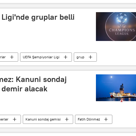
e saldırısı
igi'nde gruplar belli
rler
UEFA Şampiyonlar Ligi
grup
hir
mez: Kanuni sondaj
 demir alacak
erler
Kanuni sondaj gemisi
Fatih Dönmez