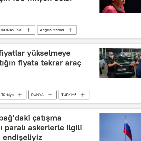
ORONAVİRÜS
Angela Merkel
Dünya Sağlık Örgütü (DSÖ)
ACT Accelerator
 fiyatlar yükselmeye
ığın fiyata tekrar araç
Türkiye
DÜNYA
TÜRKİYE
ikinci el otomobil
abağ’daki çatışma
paralı askerlerle ilgili
 endişeliyiz