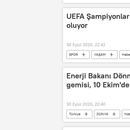
Haşdi Şabi
Erbil
füz
UEFA Şampiyonlar L
oluyor
30 Eylül 2020, 22:42
SPOR
YAŞAM
Habe
kura çekimi
Medipol Başakşe
Enerji Bakanı Dön
gemisi, 10 Ekim'de
30 Eylül 2020, 22:40
Türkiye
DÜNYA
Hab
TÜRKİYE