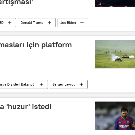
artışması'
BD
Donald Trump
Joe Biden
Canlı yayın
Tartışma
asları için platform
sya Dışişleri Bakanlığı
Sergey Lavrov
Azerbaycan
Telefon görüşmesi
 'huzur' istedi