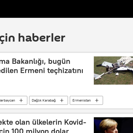
çin haberler
ma Bakanlığı, bugün
dilen Ermeni teçhizatını
zerbaycan
Dağlık Karabağ
Ermenistan
kte olan ülkelerin Kovid-
için 100 milyon dolar