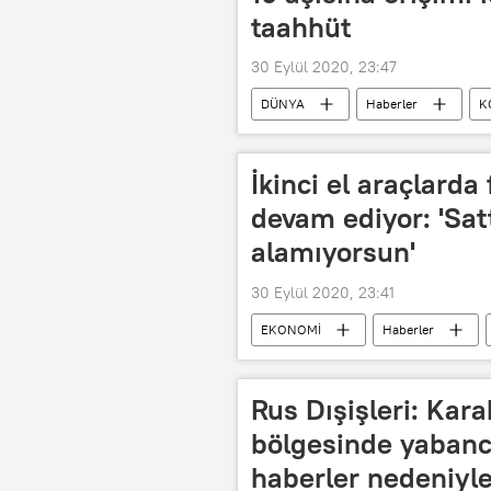
taahhüt
30 Eylül 2020, 23:47
DÜNYA
Haberler
K
Koronavirüs aşısı
Kovid-19
Antonio Guterres
İkinci el araçlarda
devam ediyor: 'Satt
alamıyorsun'
30 Eylül 2020, 23:41
EKONOMİ
Haberler
Afyonkarahisar
ikinci el
Rus Dışişleri: Kar
bölgesinde yabancı 
haberler nedeniyle