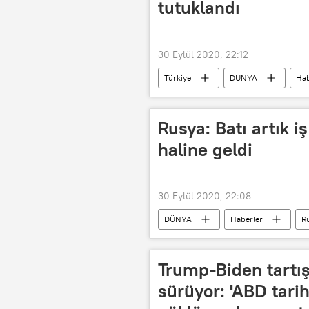
tutuklandı
30 Eylül 2020, 22:12
Türkiye
DÜNYA
Hab
Kadın cinayeti
Rusya: Batı artık i
haline geldi
30 Eylül 2020, 22:08
DÜNYA
Haberler
R
Almanya Dışişleri Bakanlığı
Trump-Biden tartış
sürüyor: 'ABD tarih