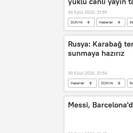
yüklü canlı yayın t
30 Eylül 2020, 21:55
DÜNYA
Haberler
A
ABD 2020 Başkanlık seçimleri
Rusya: Karabağ tem
sunmaya hazırız
30 Eylül 2020, 21:54
Haberler
DÜNYA
Ru
Dağlık Karabağ
Ermenistan
AGİT Minsk Grubu
Rusya
Messi, Barcelona'da