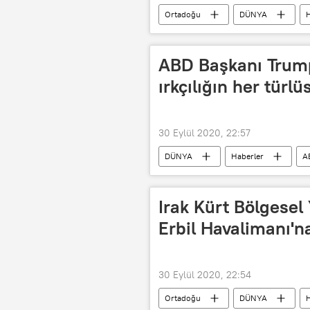
Ortadoğu
DÜNYA
H
Benyamin Netanyahu
Korona
ABD Başkanı Trum
ırkçılığın her türl
30 Eylül 2020, 22:57
DÜNYA
Haberler
A
Irak Kürt Bölgesel
Erbil Havalimanı'na
30 Eylül 2020, 22:54
Ortadoğu
DÜNYA
H