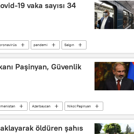
vid-19 vaka sayısı 34
oronavirüs
pandemi
Salgın
ya
ABD
anı Paşinyan, Güvenlik
rmenistan
Azerbaycan
Nikol Paşinyan
çaklayarak öldüren şahıs