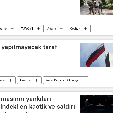
erler
TÜRKİYE
Adana
Ceyhan
ş yapılmayacak taraf
usya
Almanya
Rusya Dışişleri Bakanlığı
masının yankıları
indeki en kaotik ve saldırı