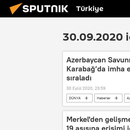
Türkiye
30.09.2020 i
Azerbaycan Savun
Karabağ’da imha e
sıraladı
30 Eylül 2020, 23:59
DÜNYA
Haberler
A
Askeri operasyon
Merkel'den gelişme
19 aşısına erişimi 