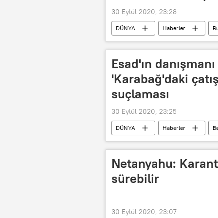
30 Eylül 2020, 23:28
DÜNYA
Haberler
R
Azerbaycan
Ermenistan
Esad'ın danışmanı
'Karabağ'daki çatı
suçlaması
30 Eylül 2020, 23:25
DÜNYA
Haberler
B
Azerbaycan
Dağlık Karabağ
Çatışma
Netanyahu: Karant
sürebilir
30 Eylül 2020, 23:07