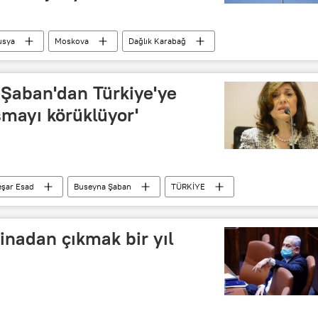
usya
Moskova
Dağlık Karabağ
 Şaban'dan Türkiye'ye
şmayı körüklüyor'
eşar Esad
Buseyna Şaban
TÜRKİYE
Rusya
ABD
Yaptırım
inadan çıkmak bir yıl