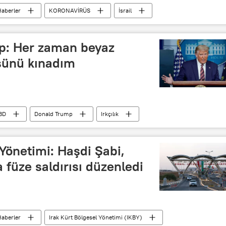
aberler
KORONAVİRÜS
İsrail
virüs
Karantina
p: Her zaman beyaz
üsünü kınadım
BD
Donald Trump
Irkçılık
 Yönetimi: Haşdi Şabi,
 füze saldırısı düzenledi
aberler
Irak Kürt Bölgesel Yönetimi (IKBY)