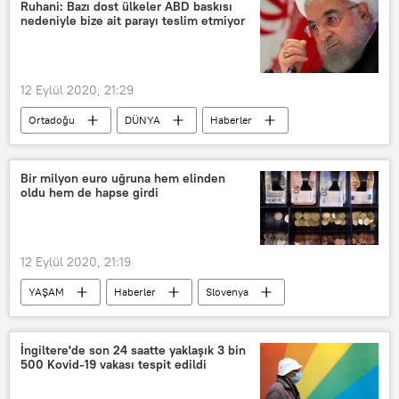
Mansur Yavaş
Kum fırtınası
Ruhani: Bazı dost ülkeler ABD baskısı
nedeniyle bize ait parayı teslim etmiyor
Mevsimlik işçi
12 Eylül 2020, 21:29
Ortadoğu
DÜNYA
Haberler
İran
ABD
Koronavirüs
Banka
Para
Döviz
Bir milyon euro uğruna hem elinden
oldu hem de hapse girdi
12 Eylül 2020, 21:19
YAŞAM
Haberler
Slovenya
Hapis cezası
Sigorta
Euro
İngiltere'de son 24 saatte yaklaşık 3 bin
500 Kovid-19 vakası tespit edildi