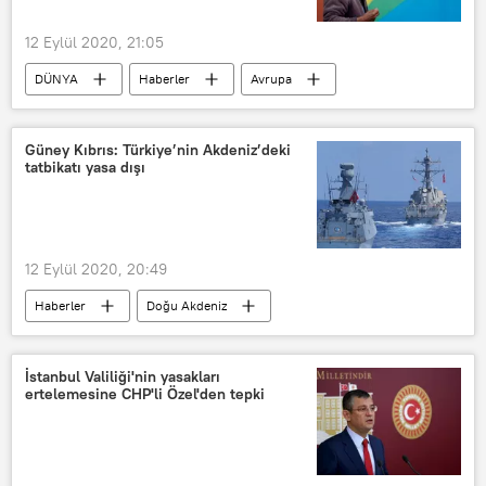
12 Eylül 2020, 21:05
DÜNYA
Haberler
Avrupa
KORONAVİRÜS
İngiltere
Koronavirüs
Kovid-19
vaka
Güney Kıbrıs: Türkiye’nin Akdeniz’deki
tatbikatı yasa dışı
Salgın
12 Eylül 2020, 20:49
Haberler
Doğu Akdeniz
DÜNYA
Güney Kıbrıs
TÜRKİYE
Tatbikat
İstanbul Valiliği'nin yasakları
ertelemesine CHP'li Özel'den tepki
Toprak bütünlüğü
Navtex
Mike Pompeo