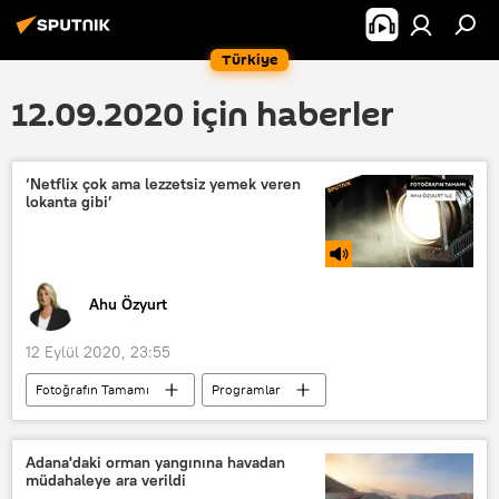
Türkiye
12.09.2020 için haberler
‘Netflix çok ama lezzetsiz yemek veren
lokanta gibi’
Ahu Özyurt
12 Eylül 2020, 23:55
Fotoğrafın Tamamı
Programlar
RADYO
Netflix
Moody's
Tarikat
Lokanta
Adana'daki orman yangınına havadan
müdahaleye ara verildi
Doğu Akdeniz