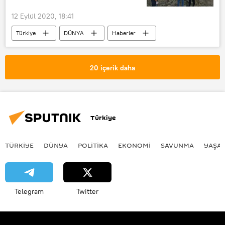
12 Eylül 2020, 18:41
Türkiye
DÜNYA
Haberler
Artvin
Maden
Madenci
İşçi
Otobüs
20 içerik daha
Türkiye
TÜRKIYE
DÜNYA
POLİTİKA
EKONOMİ
SAVUNMA
YAŞA
Telegram
Twitter