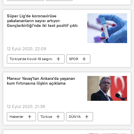
Haberler
Avrupa
SAVUNMA
Yunanistan
Kiryakos Miçotakis
Süper Lig'de koronavirüse
yakalananların sayısı artıyor:
Fransa
Rafale
Savaş uçağı
Gençlerbirliği'nde iki test pozitif çıktı
Florence Parly
Akdeniz’de Türkiye-Yunanistan gerilimi
12 Eylül 2020, 22:09
Türkiye’de Kovid-19 salgını
SPOR
YAŞAM
Haberler
KORONAVİRÜS
Süper Lig
Mansur Yavaş'tan Ankara'da yaşanan
kum fırtınasına ilişkin açıklama
Koronavirüs
Kovid-19
Gençlerbirliği Futbol Takımı
Koronavirüs testi
Antalyaspor
12 Eylül 2020, 21:39
Haberler
Türkiye
DÜNYA
Ankara
Polatlı