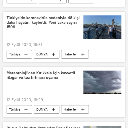
Rusya
Çin
Sarmat
Avangard
Yars RS-24
Türkiye'de koronavirüs nedeniyle 48 kişi
daha hayatını kaybetti: Yeni vaka sayısı
Rusya Stratejik Füze Kuvvetleri
1509
12 Eylül 2020, 19:31
Türkiye
DÜNYA
Haberler
KORONAVİRÜS
Türkiye’de Kovid-19 salgını
Meteoroloji'den Kırıkkale için kuvvetli
rüzgar ve toz fırtınası uyarısı
12 Eylül 2020, 19:29
Türkiye
DÜNYA
Haberler
Meteoroloji Genel Müdürlüğü
Kırıkkale
Toz fırtınası
rüzgar
Rusya Doğrudan Yatırımlar Fonu Başkanı