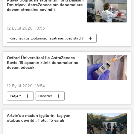
Dmitriyev: AstraZeneca’nın denemelere
devam etmesine sevindik
12 Eylül 2020, 18:55
Koronavirüs toplumsal hayatı nasıl değiştirdi?
DÜNYA
Haberler
Avrupa
KORONAVİRÜS
AstraZeneca
Oxford Üniversitesi ile AstraZeneca
Kovid-19 aşısının klinik denemelerine
Rusya
devam edecek
Rusya Doğrudan Yatırımlar Fonu (RFPİ)
Kirill Dmitriyev
Koronavirüs
12 Eylül 2020, 18:54
Koronavirüs aşısı
Sputnik V
YAŞAM
Haberler
KORONAVİRÜS
AstraZeneca
Koronavirüs aşısı
Oxford Üniversitesi
Artvin'de maden işçilerini taşıyan
otobüs devrildi: 1 ölü, 15 yaralı
Kovid-19