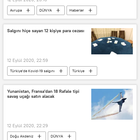
Avrupa
DÜNYA
Haberler
KORONAVİRÜS
İtalya
Koronavirüs
Kovid-19
vaka
Salgını hiçe sayan 12 kişiye para cezası
Salgın
Koronavirüs aşısı
12 Eylül 2020, 22:59
Türkiye’de Kovid-19 salgını
Türkiye
DÜNYA
Haberler
KORONAVİRÜS
Kırıkkale
Yunanistan, Fransa'dan 18 Rafale tipi
savaş uçağı satın alacak
kahvehane
İdari para cezası
Koronavirüs
12 Eylül 2020, 22:29
Doğu Akdeniz
DÜNYA