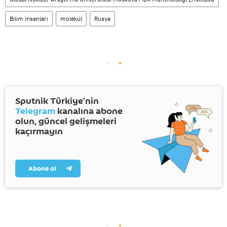
Bilim insanları
molekül
Rusya
Sputnik Türkiye’nin
Telegram
kanalına abone
olun, güncel gelişmeleri
kaçırmayın
Abone ol