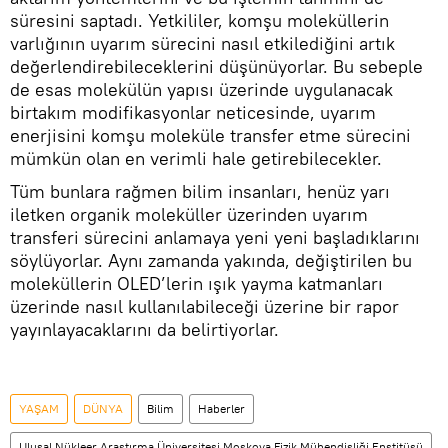
süresini saptadı. Yetkililer, komşu moleküllerin
varlığının uyarım sürecini nasıl etkilediğini artık
değerlendirebileceklerini düşünüyorlar. Bu sebeple
de esas molekülün yapısı üzerinde uygulanacak
birtakım modifikasyonlar neticesinde, uyarım
enerjisini komşu moleküle transfer etme sürecini
mümkün olan en verimli hale getirebilecekler.
Tüm bunlara rağmen bilim insanları, henüz yarı
iletken organik moleküller üzerinden uyarım
transferi sürecini anlamaya yeni yeni başladıklarını
söylüyorlar. Aynı zamanda yakında, değiştirilen bu
moleküllerin OLED’lerin ışık yayma katmanları
üzerinde nasıl kullanılabileceği üzerine bir rapor
yayınlayacaklarını da belirtiyorlar.
YAŞAM
DÜNYA
Bilim
Haberler
Ulusal Nükleer Araştırma Üniversitesi Moskova Fizik Mühendisliği Enstitüsü