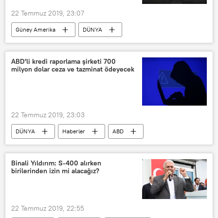
22 Temmuz 2019, 23:07
Güney Amerika
DÜNYA
Haberler
Venezüella
Jorge Rodriguez
ABD
Keşif
ABD'li kredi raporlama şirketi 700
milyon dolar ceza ve tazminat ödeyecek
22 Temmuz 2019, 23:03
DÜNYA
Haberler
ABD
Kredi
Equifax
Tazminat
ABD Federal Ticaret Komisyonu
Binali Yıldırım: S-400 alırken
birilerinden izin mi alacağız?
22 Temmuz 2019, 22:55