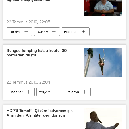
22 Temmuz 2019, 22:05
Türkiye
DÜNYA
Haberler
İYİ Parti
Saldırı
Güngören
İstanbul
Ayhan Kurt
Bungee jumping halatı koptu, 30
metreden düştü
22 Temmuz 2019, 22:04
Haberler
YAŞAM
Polonya
Bungee jumping
Kaza
HDP’li Temelli: Çözüm istiyorsan çık
Afrin’den, Afrinliler geri dönsün