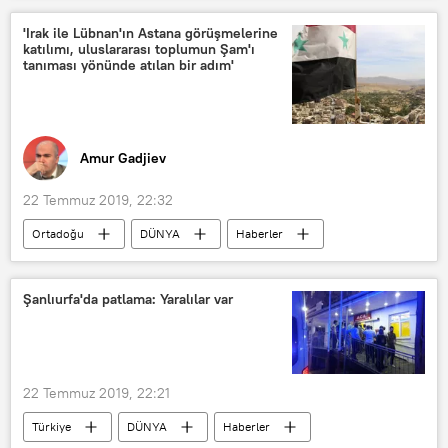
'Irak ile Lübnan'ın Astana görüşmelerine
katılımı, uluslararası toplumun Şam'ı
tanıması yönünde atılan bir adım'
Amur Gadjiev
22 Temmuz 2019, 22:32
Ortadoğu
DÜNYA
Haberler
GÖRÜŞ
Irak
Lübnan
Astana görüşmeleri
Suriye
Şanlıurfa'da patlama: Yaralılar var
TÜRKİYE
İran
Rusya
Ruslan Mamedov
Rusya Uluslararası İlişkiler Konseyi (RIAC)
22 Temmuz 2019, 22:21
Kazakistan
Nursultan
Türkiye
DÜNYA
Haberler