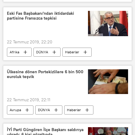
Şanlıurfa
Ceylanpınar
Patlama
Suriye
Eski Fas Başbakanı'ndan iktidardaki
partisine Fransızca tepkisi
22 Temmuz 2019, 22:20
Afrika
DÜNYA
Haberler
FAS
Fransızca
Ülkesine dönen Portekizlilere 6 bin 500
euroluk teşvik
22 Temmuz 2019, 22:11
Avrupa
DÜNYA
Haberler
Portekiz
Teşvik
Göçmen
İYİ Parti Güngören İlçe Başkanı saldırıya
uğradı: 6 kişi gözaltında