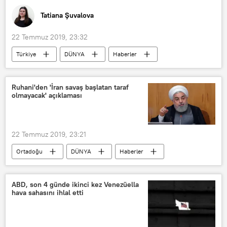
Tatiana Şuvalova
22 Temmuz 2019, 23:32
Türkiye
DÜNYA
Haberler
GÖRÜŞ
İstanbul Valiliği
Nadein-Rayevskiy
TÜRKİYE
Ruhani'den 'İran savaş başlatan taraf
olmayacak' açıklaması
Suriyeli sığınmacılar
Recep Tayyip Erdoğan
22 Temmuz 2019, 23:21
Ortadoğu
DÜNYA
Haberler
Irak
İran
İran Cumhurbaşkanı Hasan Ruhani
ABD, son 4 günde ikinci kez Venezüella
hava sahasını ihlal etti
ABD