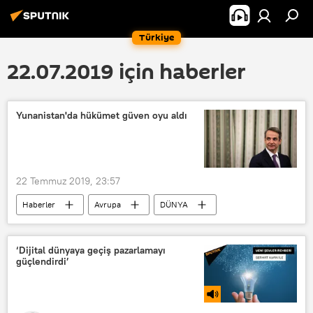
Türkiye
22.07.2019 için haberler
Yunanistan'da hükümet güven oyu aldı
22 Temmuz 2019, 23:57
Haberler
Avrupa
DÜNYA
Yunanistan
Kiriakos Miçotakis
güvenoyu
‘Dijital dünyaya geçiş pazarlamayı
güçlendirdi’