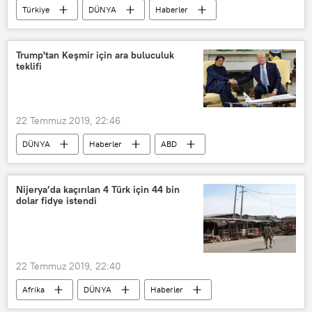
Türkiye
DÜNYA
Haberler
Binali Yıldırım
S-400
İzmir
TÜRKİYE
Sol
sağ
Trump'tan Keşmir için ara buluculuk
teklifi
22 Temmuz 2019, 22:46
DÜNYA
Haberler
ABD
Donald Trump
İmran Han
Hindistan
Keşmir
Nijerya’da kaçırılan 4 Türk için 44 bin
dolar fidye istendi
Narendra Modi
22 Temmuz 2019, 22:40
Afrika
DÜNYA
Haberler