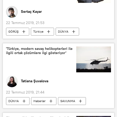
Sertaç Kayar
22 Temmuz 2019, 21:53
GÖRÜŞ
Türkiye
DÜNYA
Haberler
Sezai Temelli
HDP
Leyla Güven
Afrin
'Türkiye, modern savaş helikopterleri ile
ilgili ortak çözümlere ilgi gösteriyor'
Diyarbakır
AK Parti
Recep Tayyip Erdoğan
Ahmet Davutoğlu
Tatiana Şuvalova
22 Temmuz 2019, 21:44
DÜNYA
Haberler
SAVUNMA
GÖRÜŞ
Rusya
TÜRKİYE
savaş helikopteri
Viktor Murahovskiy