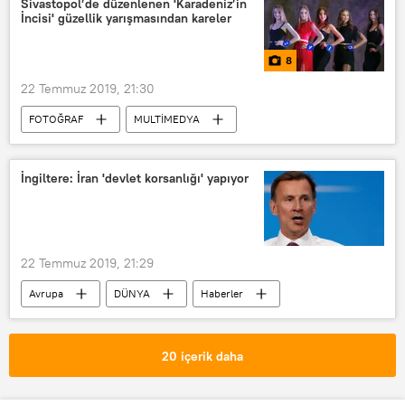
Sivastopol’de düzenlenen 'Karadeniz’in
İncisi' güzellik yarışmasından kareler
Sergey Çemezov
Proje
8
22 Temmuz 2019, 21:30
FOTOĞRAF
MULTİMEDYA
Kırım
Sivastopol
Güzellik yarışması
İngiltere: İran 'devlet korsanlığı' yapıyor
22 Temmuz 2019, 21:29
Avrupa
DÜNYA
Haberler
İran
İngiltere
Hürmüz Boğazı
20 içerik daha
İngiltere Dışişleri Bakanı Jeremy Hunt
Petrol
Tanker