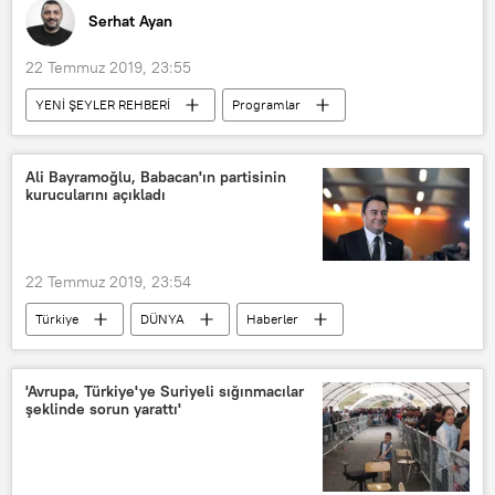
Serhat Ayan
22 Temmuz 2019, 23:55
YENİ ŞEYLER REHBERİ
Programlar
RADYO
dijital
Yazılım
Ali Bayramoğlu, Babacan'ın partisinin
kurucularını açıkladı
22 Temmuz 2019, 23:54
Türkiye
DÜNYA
Haberler
Ali Babacan
Ali Bayramoğlu
AK Parti
'Avrupa, Türkiye'ye Suriyeli sığınmacılar
şeklinde sorun yarattı'