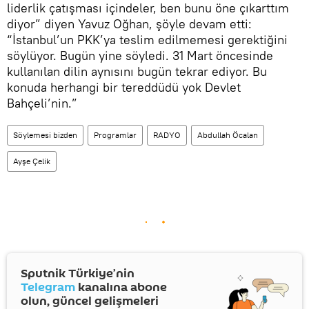
liderlik çatışması içindeler, ben bunu öne çıkarttım
diyor” diyen Yavuz Oğhan, şöyle devam etti:
“İstanbul’un PKK’ya teslim edilmemesi gerektiğini
söylüyor. Bugün yine söyledi. 31 Mart öncesinde
kullanılan dilin aynısını bugün tekrar ediyor. Bu
konuda herhangi bir tereddüdü yok Devlet
Bahçeli’nin.”
Söylemesi bizden
Programlar
RADYO
Abdullah Öcalan
Ayşe Çelik
Sputnik Türkiye’nin
Telegram
kanalına abone
olun, güncel gelişmeleri