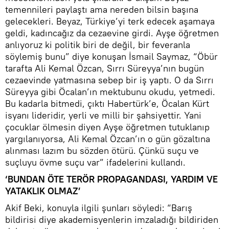
temennileri paylaştı ama nereden bilsin başına
gelecekleri. Beyaz, Türkiye’yi terk edecek aşamaya
geldi, kadıncağız da cezaevine girdi. Ayşe öğretmen
anlıyoruz ki politik biri de değil, bir feveranla
söylemiş bunu” diye konuşan İsmail Saymaz, “Öbür
tarafta Ali Kemal Özcan, Sırrı Süreyya’nın bugün
cezaevinde yatmasına sebep bir iş yaptı. O da Sırrı
Süreyya gibi Öcalan’ın mektubunu okudu, yetmedi.
Bu kadarla bitmedi, çıktı Habertürk’e, Öcalan Kürt
isyanı lideridir, yerli ve milli bir şahsiyettir. Yani
çocuklar ölmesin diyen Ayşe öğretmen tutuklanıp
yargılanıyorsa, Ali Kemal Özcan’ın o gün gözaltına
alınması lazım bu sözden ötürü. Çünkü suçu ve
suçluyu övme suçu var” ifadelerini kullandı.
‘BUNDAN ÖTE TERÖR PROPAGANDASI, YARDIM VE
YATAKLIK OLMAZ’
Akif Beki, konuyla ilgili şunları söyledi: “Barış
bildirisi diye akademisyenlerin imzaladığı bildiriden