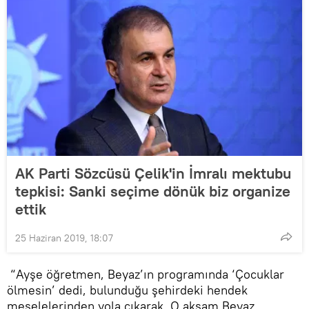
AK Parti Sözcüsü Çelik'in İmralı mektubu
tepkisi: Sanki seçime dönük biz organize
ettik
25 Haziran 2019, 18:07
“Ayşe öğretmen, Beyaz’ın programında ‘Çocuklar
ölmesin’ dedi, bulunduğu şehirdeki hendek
meselelerinden yola çıkarak. O akşam Beyaz