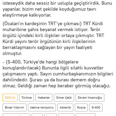
isteseydik daha sessiz bir uslupla geçiştirirdik. Bunu
yapanlar, bizim net şekilde koyduğumuz tavrı
eleştirmeye kalkıyorlar.
(Öcalan'ın kardeşinin TRT'ye çıkması) TRT Kürdi
muharibine şahıs beyanat vermek istiyor. Terör
örgütü içindeki kirli ilişkiler ortaya çıkmıştır. TRT
Kürdi yayını terör örgütünün kirli ilişkilerinin
berraklaşmasını sağlayan bir yayın faaliyeti
olmuştur.
- (S-400, Türkiye'de hangi bölgelere
konuşlandırılacak) Bununla ilgili silahlı kuvvetler
çalışmasını yaptı. Sayın cumhurbaşkanımızın bilgileri
dahilindedir. Şurası ya da burası demem doğru
olmaz. Geldiği zaman hep beraber görmüş olacağız.
DÜNYA
Türkiye
Haberler
Ömer Çelik
Ekrem İmamoğlu
Binali Yıldırım
kabine revizyonu
Askerlik
Rusya
S-400