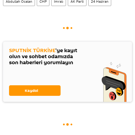
Abdullah Öcalan
CHP
İmralı
AK Parti
24 Haziran
SPUTNİK TÜRKİYE
'ye kayıt
olun ve sohbet odamızda
son haberleri yorumlayın
Kaydol