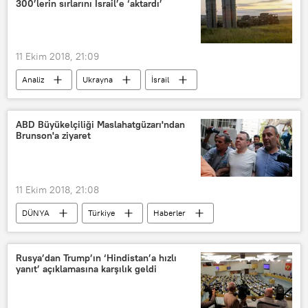
300’lerin sırlarını İsrail’e ‘aktardı’
Enes Güler
Ceyda Karan
Zeljko Kosic
Sefik Dzaferovic
NATO
11 Ekim 2018, 21:09
Analiz
Ukrayna
İsrail
Rusya
ABD
Vietnam
Mihail Hodaryonok
Soha.vn
ABD Büyükelçiliği Maslahatgüzarı'ndan
Brunson'a ziyaret
Uluslararası Stratejik Araştırmalar Enstitüsü'nün (IISS)
Clear Sky 2018 tatbikatı
Suriye'ye gönderilicek olan s-300 füzeleri
11 Ekim 2018, 21:08
F-35
F-15
DÜNYA
Türkiye
Haberler
ABD
TÜRKİYE
İzmir
Andrew Brunson
Rusya’dan Trump’ın ‘Hindistan’a hızlı
yanıt’ açıklamasına karşılık geldi