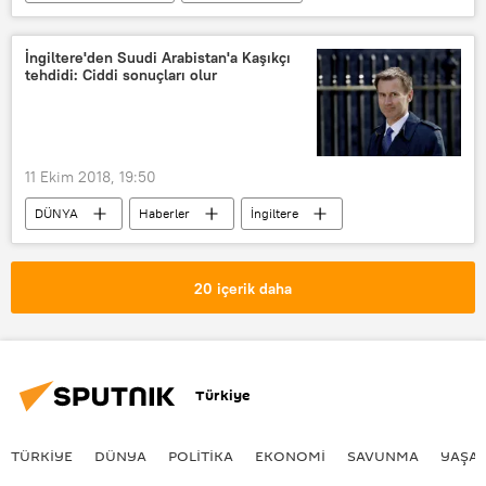
RADYO
Abdurrahman Dilipak
Berat Albayrak
İngiltere'den Suudi Arabistan'a Kaşıkçı
tehdidi: Ciddi sonuçları olur
11 Ekim 2018, 19:50
DÜNYA
Haberler
İngiltere
Suudi Arabistan
Jeremy Hunt
AFP
20 içerik daha
Türkiye
TÜRKIYE
DÜNYA
POLİTİKA
EKONOMİ
SAVUNMA
YAŞA