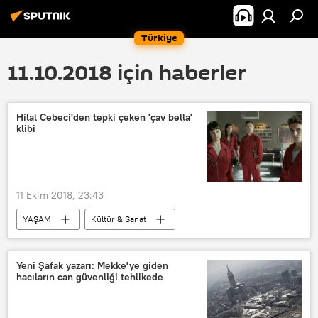
Türkiye
11.10.2018 için haberler
Hilal Cebeci'den tepki çeken 'çav bella'
klibi
11 Ekim 2018, 23:43
YAŞAM
Kültür & Sanat
DÜNYA
Türkiye
Haberler
TÜRKİYE
İtalya
Hilal Cebeci
Yeni Şafak yazarı: Mekke'ye giden
hacıların can güvenliği tehlikede
Çav bella