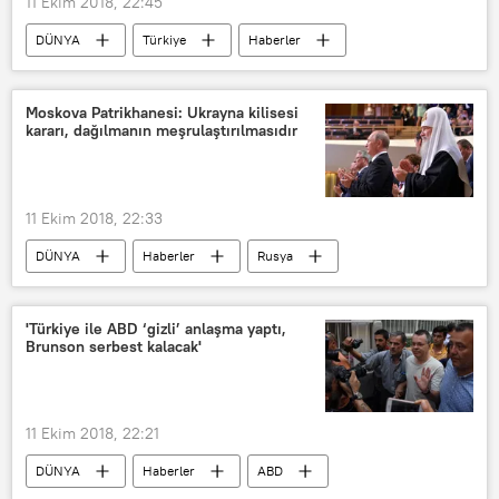
11 Ekim 2018, 22:45
DÜNYA
Türkiye
Haberler
TÜRKİYE
Deniz Gezmiş
Mahir Çayan
İbrahim Kaypakkaya
Moskova Patrikhanesi: Ukrayna kilisesi
kararı, dağılmanın meşrulaştırılmasıdır
NATO
11 Ekim 2018, 22:33
DÜNYA
Haberler
Rusya
Rus Ortodoks Kilisesi
Ukrayna
Moskova Patriği Kirill
'Türkiye ile ABD ‘gizli’ anlaşma yaptı,
Brunson serbest kalacak'
11 Ekim 2018, 22:21
DÜNYA
Haberler
ABD