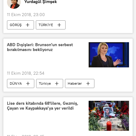
Yurdagül Şimşek
11 Ekim 2018, 23:00
GÖRÜŞ
TÜRKİYE
Meral Akşener
Devlet Bahçeli
İYİ Parti
MHP
ABD Dışişleri: Brunson'un serbest
bırakılmasını bekliyoruz
11 Ekim 2018, 22:54
DÜNYA
Türkiye
Haberler
POLİTİKA
ABD
Afganistan
Heather Nauert
Andrew Brunson
Lise ders kitabında 68'lilere, Gezmiş,
Çayan ve Kaypakkaya'ya yer verildi
ABD Dışişleri Bakanlığı