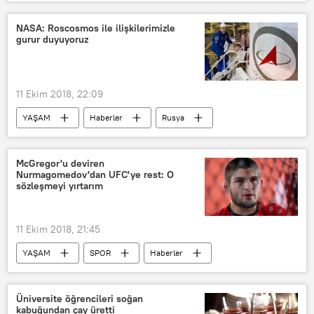
TÜRKİYE
Andrew Brunson
Birleşmiş Milletler Güvenlik Konseyi (BMGK)
NASA: Roscosmos ile ilişkilerimizle
gurur duyuyoruz
11 Ekim 2018, 22:09
YAŞAM
Haberler
Rusya
ABD
NASA
Roscosmos
McGregor'u deviren
Nurmagomedov'dan UFC'ye rest: O
sözleşmeyi yırtarım
11 Ekim 2018, 21:45
YAŞAM
SPOR
Haberler
Rusya
Dağıstan
İrlanda
ABD
Las Vegas
Üniversite öğrencileri soğan
kabuğundan çay üretti