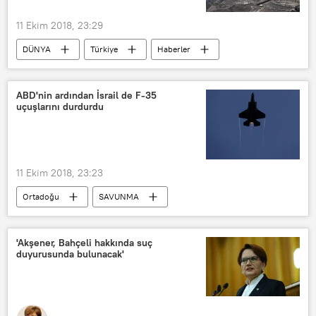
11 Ekim 2018, 23:29
DÜNYA
Türkiye
Haberler
Suudi Arabistan
Mekke
Medine
Kemal Öztürk
ABD'nin ardından İsrail de F-35
uçuşlarını durdurdu
Cemal Kaşıkçı
Yeni Şafak
11 Ekim 2018, 23:23
Ortadoğu
SAVUNMA
DÜNYA
Haberler
İsrail
ABD
İsrail Savunma Bakanlığı
'Akşener, Bahçeli hakkında suç
duyurusunda bulunacak'
ABD Savunma Bakanlığı
F-35