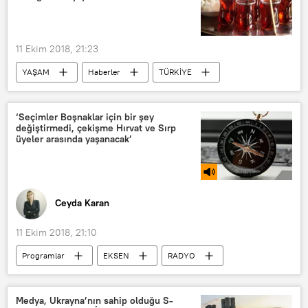
Khabib Nurmagomedov
Conor McGregor
UFC Başkanı Dana White
11 Ekim 2018, 21:23
Zubayr Tuhugov
Artem Lobov
YAŞAM
Haberler
TÜRKİYE
UFC
Gaziantep
Çay
Conor McGregor ve Khabib Nurmagomedov arasındaki maç
‘Seçimler Boşnaklar için bir şey
Zubayr Tuhugov iel Artem Lobov arasında oynanacak maç
değiştirmedi, çekişme Hırvat ve Sırp
üyeler arasında yaşanacak’
Ceyda Karan
11 Ekim 2018, 21:10
Programlar
EKSEN
RADYO
Bosna-Hersek
Hırvatistan
Sırbistan
Milorad Dodik
Medya, Ukrayna’nın sahip olduğu S-