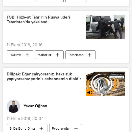
New York
Sanat
Eleştiri
FSB: Hizb-ut Tahrir'in Rusya lideri
Tataristan'da yakalandı
11 Ekim 2018, 20:16
DÜNYA
Haberler
Tataristan
Rusya
Rusya Federal Güvenlik Servisi (FSB)
Dilipak: Eğer çalıyorsanız, haksızlık
yapıyorsanız yeriniz cehennemin dibidir
Hizb-ut Tahrir
Yavuz Oğhan
11 Ekim 2018, 20:04
Bi De Bunu Dinle
Programlar