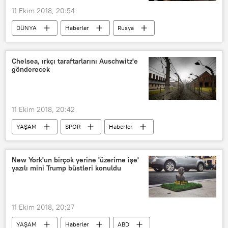
11 Ekim 2018, 20:54
DÜNYA
Haberler
Rusya
ABD
Hindistan
Aleksandr Şerin
NATO
Chelsea, ırkçı taraftarlarını Auschwitz'e
gönderecek
11 Ekim 2018, 20:42
YAŞAM
SPOR
Haberler
İngiltere
Londra
Polonya
Auschwitz Toplama Kampı
New York'un birçok yerine 'üzerime işe'
yazılı mini Trump büstleri konuldu
Chelsea Futbol Kulübü Başkanı Bruce Buck
Roman Abramoviç
Chelsea Futbol Kulübü
11 Ekim 2018, 20:27
Tottenham Hotspur Futbol Takımı
YAŞAM
Haberler
ABD