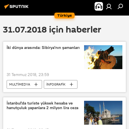
Türkiye
31.07.2018 için haberler
İki dünya arasında: Sibirya'nın şamanları
31 Temmuz 2018, 23:59
MULTİMEDYA
İNFOGRAFİK
Rusya
Sibirya
Tuva Cumhuriyeti
Şaman
İstanbul'da turiste yüksek hesaba ve
hanutçuluk yapanlara 2 milyon lira ceza
şamanizm