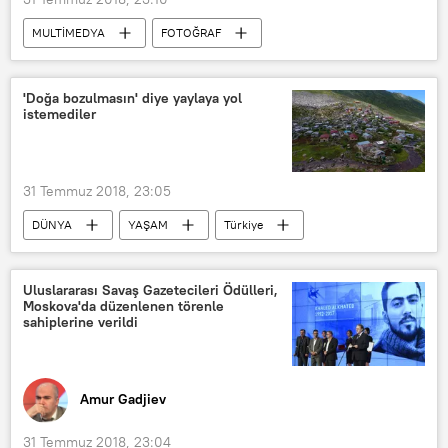
MULTİMEDYA
FOTOĞRAF
TÜRKİYE
Diyarbakır
Eğil
Gürünlü
'Doğa bozulmasın' diye yaylaya yol
istemediler
31 Temmuz 2018, 23:05
DÜNYA
YAŞAM
Türkiye
Haberler
Çevre
TÜRKİYE
Rize
Çamlıhemşin
Uluslararası Savaş Gazetecileri Ödülleri,
Moskova'da düzenlenen törenle
sahiplerine verildi
Amur Gadjiev
31 Temmuz 2018, 23:04