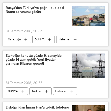
Sudan Maden Bakanlığı
Altın
Rusya’dan Türkiye’ye çağrı: İdlib’deki
Nusra sorununu çözün
31 Temmuz 2018, 20:35
Ortadoğu
DÜNYA
Haberler
Suriye
İdlib
TÜRKİYE
El Nusra Cephesi
Elektriğe konutta yüzde 9, sanayide
yüzde 14 zam geldi: Yeni fiyatlar
yarından itibaren geçerli
31 Temmuz 2018, 20:33
DÜNYA
Türkiye
Haberler
EKONOMİ
TÜRKİYE
Elektrik
Zam
Erdoğan'dan İmran Han'a tebrik telefonu