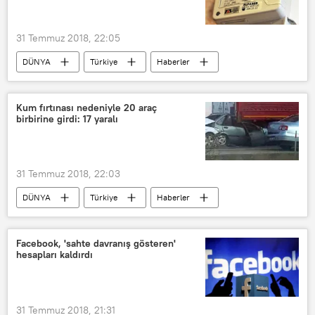
31 Temmuz 2018, 22:05
DÜNYA
Türkiye
Haberler
EKONOMİ
TÜRKİYE
Boru Hatları ile Petrol Taşıma A.Ş. (BOTAŞ)
Kum fırtınası nedeniyle 20 araç
birbirine girdi: 17 yaralı
Doğalgaz
Zam
31 Temmuz 2018, 22:03
DÜNYA
Türkiye
Haberler
TÜRKİYE
Konya
Kum fırtınası
Kaza
Facebook, 'sahte davranış gösteren'
hesapları kaldırdı
31 Temmuz 2018, 21:31