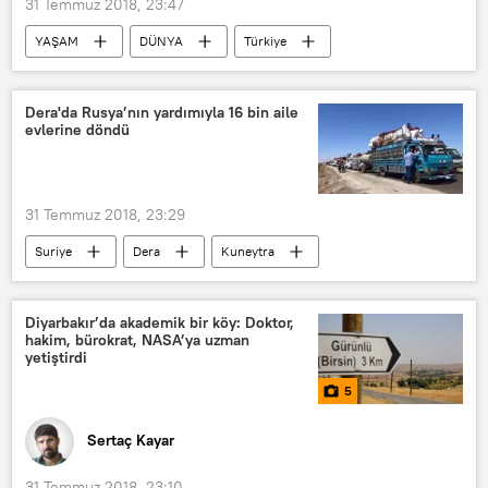
31 Temmuz 2018, 23:47
YAŞAM
DÜNYA
Türkiye
Haberler
TÜRKİYE
İstanbul
Turist
Ceza
Dera'da Rusya’nın yardımıyla 16 bin aile
evlerine döndü
31 Temmuz 2018, 23:29
Suriye
Dera
Kuneytra
VİDEO
Diyarbakır’da akademik bir köy: Doktor,
hakim, bürokrat, NASA’ya uzman
yetiştirdi
5
Sertaç Kayar
31 Temmuz 2018, 23:10