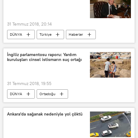
31 Temmuz 2018, 20:14
DÜNYA
Türkiye
Haberler
TÜRKİYE
Pakistan
Recep Tayyip Erdoğan
İmran Han
İngiliz parlamentosu raporu: Yardım
kuruluşları cinsel istismarın suç ortağı
31 Temmuz 2018, 19:55
DÜNYA
Ortadoğu
Doğu Akdeniz
YAŞAM
Avrupa
Türkiye
Ankara'da sağanak nedeniyle yol çöktü
Asya & Pasifik
Haberler
POLİTİKA
Afrika