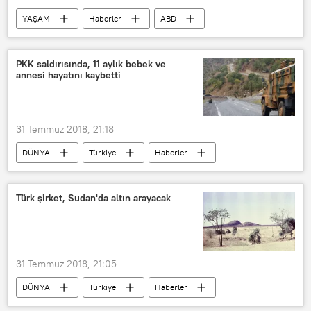
YAŞAM
Haberler
ABD
Nathaniel Glecier
Facebook
PKK saldırısında, 11 aylık bebek ve
annesi hayatını kaybetti
31 Temmuz 2018, 21:18
DÜNYA
Türkiye
Haberler
Hakkari
Yüksekova
Nurcan Karakaya
PKK
Türk şirket, Sudan'da altın arayacak
Saldırı
31 Temmuz 2018, 21:05
DÜNYA
Türkiye
Haberler
TÜRKİYE
Sudan