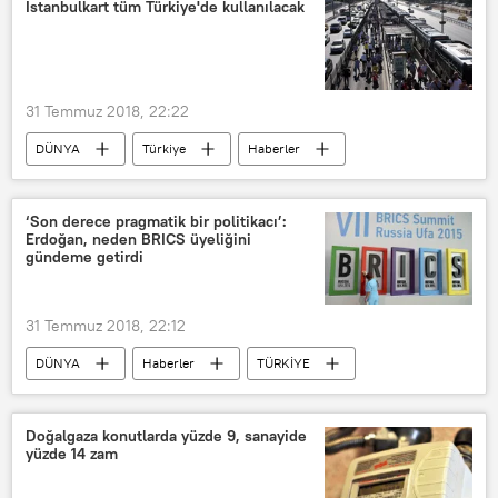
İstanbulkart tüm Türkiye'de kullanılacak
31 Temmuz 2018, 22:22
DÜNYA
Türkiye
Haberler
TÜRKİYE
Mevlüt Uysal
istanbul kart
‘Son derece pragmatik bir politikacı’:
Erdoğan, neden BRICS üyeliğini
gündeme getirdi
31 Temmuz 2018, 22:12
DÜNYA
Haberler
TÜRKİYE
Rusya
Recep Tayyip Erdoğan
BRICS
Doğalgaza konutlarda yüzde 9, sanayide
yüzde 14 zam