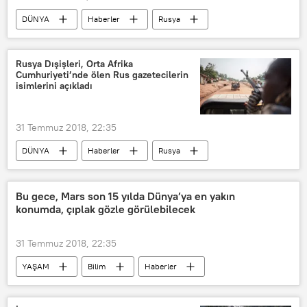
DÜNYA
Haberler
Rusya
Suriye
Khaled El Khatib
Rusya Dışişleri, Orta Afrika
Cumhuriyeti’nde ölen Rus gazetecilerin
isimlerini açıkladı
31 Temmuz 2018, 22:35
DÜNYA
Haberler
Rusya
Orta Afrika Cumhuriyeti
Gazeteciler
Saldırı
Bu gece, Mars son 15 yılda Dünya’ya en yakın
konumda, çıplak gözle görülebilecek
31 Temmuz 2018, 22:35
YAŞAM
Bilim
Haberler
Mars
DÜNYA