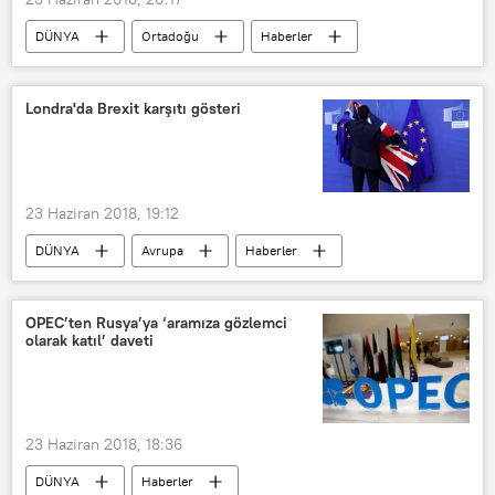
DÜNYA
Ortadoğu
Haberler
Irak
Irak Silahlı Kuvvetleri
IŞİD
F-16
Londra'da Brexit karşıtı gösteri
23 Haziran 2018, 19:12
DÜNYA
Avrupa
Haberler
İngiltere
Theresa May
AB
Brexit
OPEC’ten Rusya’ya ‘aramıza gözlemci
olarak katıl’ daveti
23 Haziran 2018, 18:36
DÜNYA
Haberler