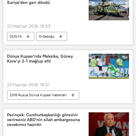
Suriye'den geri döndü
23 Haziran 2018, 18:03
DÜNYA
Ortadoğu
SAVUNMA
Haberler
Rusya
Suriye
Rusya Savunma Bakanlığı
Dünya Kupası'nda Meksika, Güney
Kore'yi 2-1 mağlup etti
23 Haziran 2018, 18:01
2018 Rusya Dünya Kupası haberleri
YAŞAM
2018 Rusya Dünya Kupası
SPOR
Haberler
Rusya
Perinçek: Cumhurbaşkanlığı görevini
verirseniz ABD'nin silah ambargosuna
Meksika
Güney Kore
FIFA
cevabımız hazırdır
2018 Dünya Futbol Şampiyonası