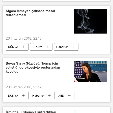
Türkiye erken seçime gidiyor
TÜRKİYE
Diyarbakır
Sigara içmeyen çalışana mesai
düzenlemesi
Diyarbakır İl Emniyet Müdürlüğü
Asker
Polis
23 Haziran 2018, 22:16
DÜNYA
Türkiye
Haberler
TÜRKİYE
Sigara
tütün ürünleri
Beyaz Saray Sözcüsü, Trump için
çalıştığı gerekçesiyle restorandan
kovuldu
23 Haziran 2018, 21:57
DÜNYA
Haberler
ABD
Washington
Sarah Sanders
İzmir'de, Erdoğan'a küfrettikleri