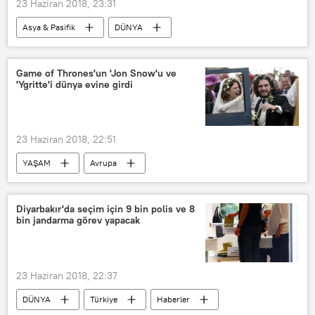
23 Haziran 2018, 23:31
Asya & Pasifik
DÜNYA
POLİTİKA
Haberler
ABD
Kuzey Kore
Donald Trump
Game of Thrones'un 'Jon Snow'u ve
'Ygritte'i dünya evine girdi
Kim Jong-un
23 Haziran 2018, 22:51
YAŞAM
Avrupa
Kültür & Sanat
DÜNYA
Haberler
İskoçya
Diyarbakır'da seçim için 9 bin polis ve 8
bin jandarma görev yapacak
Kit Harington
Rose Leslie
23 Haziran 2018, 22:37
DÜNYA
Türkiye
Haberler