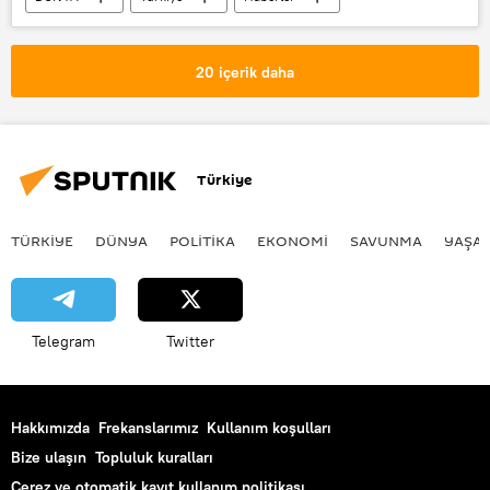
TÜRKİYE
Temel Karamollaoğlu
Saadet Partisi
20 içerik daha
24 Haziran Cumhurbaşkanlığı seçimleri
Türkiye
TÜRKIYE
DÜNYA
POLİTİKA
EKONOMİ
SAVUNMA
YAŞA
Telegram
Twitter
Hakkımızda
Frekanslarımız
Kullanım koşulları
Bize ulaşın
Topluluk kuralları
Çerez ve otomatik kayıt kullanım politikası