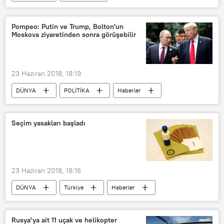
Suudi Arabistan
Rusya
Petrol İhraç Eden Ülkeler Örgütü (OPEC)
Pompeo: Putin ve Trump, Bolton'un
Moskova ziyaretinden sonra görüşebilir
23 Haziran 2018, 18:19
DÜNYA
POLİTİKA
Haberler
Rusya
ABD
Mike Pompeo
John Bolton
Seçim yasakları başladı
23 Haziran 2018, 18:16
DÜNYA
Türkiye
Haberler
TÜRKİYE
Yüksek Seçim Kurulu (YSK)
24 Haziran Cumhurbaşkanlığı seçimleri
Rusya'ya ait 11 uçak ve helikopter