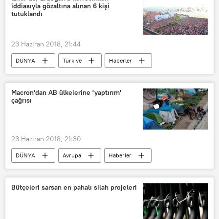
iddiasıyla gözaltına alınan 6 kişi
tutuklandı
23 Haziran 2018, 21:44
DÜNYA
Türkiye
Haberler
İzmir
Muharrem İnce
Recep Tayyip Erdoğan
AK Parti
Macron'dan AB ülkelerine 'yaptırım'
çağrısı
CHP
24 Haziran Cumhurbaşkanlığı seçimleri
23 Haziran 2018, 21:30
DÜNYA
Avrupa
Haberler
Fransa
İspanya
Emmanuel Macron
Pedro Sanchez
Bütçeleri sarsan en pahalı silah projeleri
AB