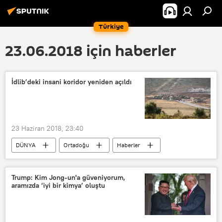
Türkiye
23.06.2018 için haberler
İdlib’deki insani koridor yeniden açıldı
23 Haziran 2018, 23:40
DÜNYA
Ortadoğu
Haberler
Suriye
İdlib
Aleksey Tsıgankov
İnsani koridor
Trump: Kim Jong-un'a güveniyorum,
aramızda ‘iyi bir kimya’ oluştu