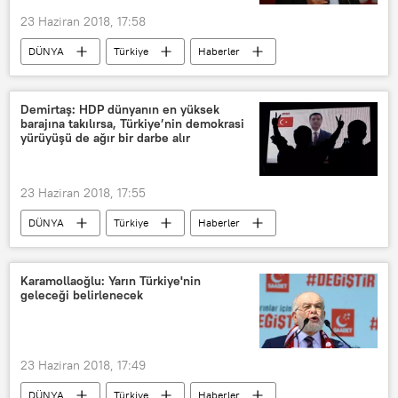
23 Haziran 2018, 17:58
DÜNYA
Türkiye
Haberler
TÜRKİYE
Doğu Perinçek
Vatan Partisi
TRT
Demirtaş: HDP dünyanın en yüksek
barajına takılırsa, Türkiye’nin demokrasi
24 Haziran Cumhurbaşkanlığı seçimleri
yürüyüşü de ağır bir darbe alır
23 Haziran 2018, 17:55
DÜNYA
Türkiye
Haberler
TÜRKİYE
Selahattin Demirtaş
HDP
Karamollaoğlu: Yarın Türkiye'nin
geleceği belirlenecek
24 Haziran Cumhurbaşkanlığı seçimleri
23 Haziran 2018, 17:49
DÜNYA
Türkiye
Haberler