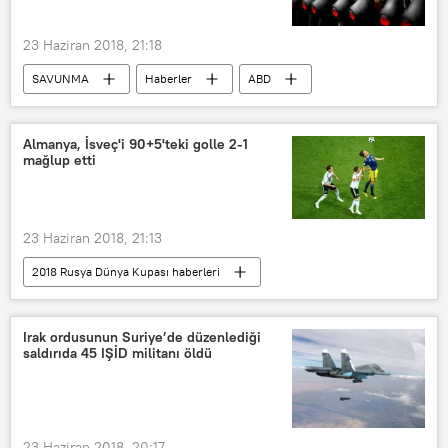
23 Haziran 2018, 21:18
SAVUNMA
Haberler
ABD
Rusya
Silah
Almanya, İsveç'i 90+5'teki golle 2-1
mağlup etti
23 Haziran 2018, 21:13
2018 Rusya Dünya Kupası haberleri
YAŞAM
2018 Rusya Dünya Kupası
SPOR
Haberler
İsveç
Irak ordusunun Suriye’de düzenlediği
saldırıda 45 IŞİD militanı öldü
Almanya
Rusya
FİFA
2018 Dünya Futbol Şampiyonası
23 Haziran 2018, 20:17