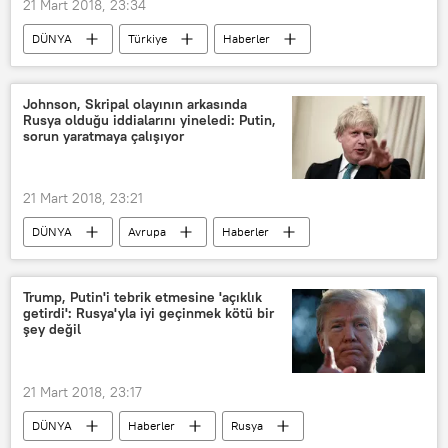
21 Mart 2018, 23:34
DÜNYA
Türkiye
Haberler
Ankara
TBMM
Radyo ve Televizyon Üst Kurulu (RTÜK)
Johnson, Skripal olayının arkasında
Rusya olduğu iddialarını yineledi: Putin,
sorun yaratmaya çalışıyor
21 Mart 2018, 23:21
DÜNYA
Avrupa
Haberler
POLİTİKA
Rusya
İngiltere
Vladimir Putin
Boris Johnson
Trump, Putin'i tebrik etmesine 'açıklık
getirdi': Rusya'yla iyi geçinmek kötü bir
Sergey Skripal
şey değil
21 Mart 2018, 23:17
DÜNYA
Haberler
Rusya