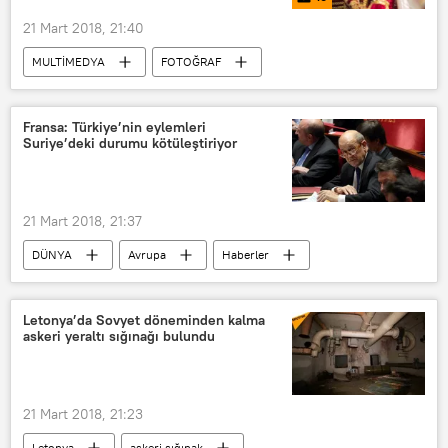
21 Mart 2018, 21:40
MULTİMEDYA
FOTOĞRAF
Afganistan
Irak Kürt Bölgesel Yönetimi (IKBY)
Fransa: Türkiye’nin eylemleri
Suriye’deki durumu kötüleştiriyor
Kırgızistan
Özbekistan
21 Mart Dünya Nevruz Günü
21 Mart 2018, 21:37
DÜNYA
Avrupa
Haberler
Fransa
TÜRKİYE
Afrin
Suriye
Jean-Yves Le Drian
Letonya’da Sovyet döneminden kalma
askeri yeraltı sığınağı bulundu
IŞİD
21 Mart 2018, 21:23
Letonya
askeri sığınak