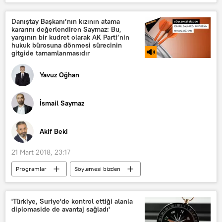
ABD
Vladimir Putin
Donald Trump
Danıştay Başkanı’nın kızının atama
kararını değerlendiren Saymaz: Bu,
yargının bir kudret olarak AK Parti’nin
hukuk bürosuna dönmesi sürecinin
gitgide tamamlanmasıdır
Yavuz Oğhan
İsmail Saymaz
Akif Beki
21 Mart 2018, 23:17
Programlar
Söylemesi bizden
RADYO
Zerrin Güngör
Mehmet Yılmaz
Gonca Hatinoğlu
'Türkiye, Suriye'de kontrol ettiği alanla
diplomaside de avantaj sağladı'