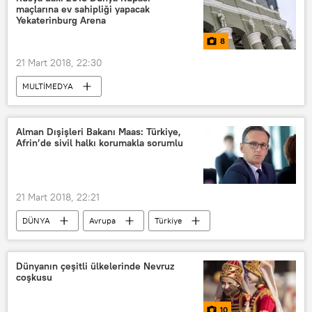
maçlarına ev sahipliği yapacak
Demirören Holding
Yekaterinburg Arena
8
21 Mart 2018, 22:30
MULTİMEDYA
2018 Rusya Dünya Kupası haberleri
Yekaterinburg
Alman Dışişleri Bakanı Maas: Türkiye,
Afrin’de sivil halkı korumakla sorumlu
2018 Rusya Dünya Kupası
FOTOĞRAF
Multimedya
Rusya
Yekaterinburg
21 Mart 2018, 22:21
2018 FIFA Dünya Kupası
DÜNYA
Avrupa
Türkiye
Yekaterinburg Arena
stadyum
Haberler
Türkiye’den Afrin’e harekat: Zeytin Dalı
Dünyanın çeşitli ülkelerinde Nevruz
coşkusu
TÜRKİYE
Almanya
Afrin
Hans-Georg Maassen
10