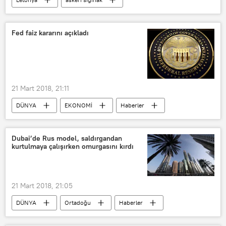
VİDEO
Fed faiz kararını açıkladı
21 Mart 2018, 21:11
DÜNYA
EKONOMİ
Haberler
ABD
Fed
ABD Merkez Bankası
Dolar
Dubai’de Rus model, saldırgandan
kurtulmaya çalışırken omurgasını kırdı
21 Mart 2018, 21:05
DÜNYA
Ortadoğu
Haberler
Rusya
Dubai