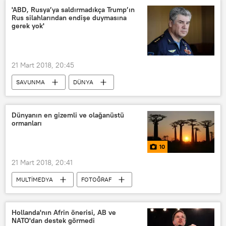
Birleşik Arap Emirlikleri (BAE)
'ABD, Rusya’ya saldırmadıkça Trump’ın
Rus silahlarından endişe duymasına
Ekaterina Stetsyuk
gerek yok'
21 Mart 2018, 20:45
SAVUNMA
DÜNYA
POLİTİKA
Haberler
Rusya
ABD
Viktor Bondarev
Dünyanın en gizemli ve olağanüstü
ormanları
Donald Trump
Vladimir Putin
Rusya-ABD İlişkileri
10
21 Mart 2018, 20:41
MULTİMEDYA
FOTOĞRAF
Ormancılık Günü
Hollanda'nın Afrin önerisi, AB ve
NATO'dan destek görmedi