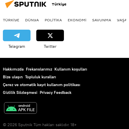
Türkiye
TÜRKIYE
DÜNYA
POLİTİKA
EKONOMİ
SAVUNMA
YAŞA
Telegram
Twitter
Hakkımızda
Frekanslarımız
Kullanım koşulları
Bize ulaşın
Topluluk kuralları
Çerez ve otomatik kayıt kullanım politikası
Gizlilik Sözleşmesi
Privacy Feedback
© 2026 Sputnik Tüm hakları saklıdır. 18+