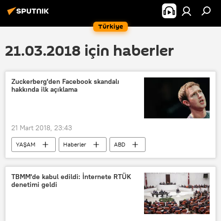
Türkiye
21.03.2018 için haberler
Zuckerberg'den Facebook skandalı
hakkında ilk açıklama
21 Mart 2018, 23:43
YAŞAM
Haberler
ABD
İngiltere
Mark Zuckerberg
Aleksandr Kogan
Facebook
TBMM'de kabul edildi: İnternete RTÜK
denetimi geldi
Cambridge Analytica