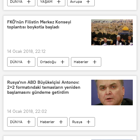
DÜNYA
YAŞAM
Avrupa
SPOR
Haberler
İngiltere
Jürgen Klopp
İlkay Gündoğan
FKÖ'nün Filistin Merkez Konseyi
toplantısı boykotla başladı
Pep Guardiola
Philippe Coutinho
Premier Lig
Manchester City
Liverpool FC
tarihi maç
14 Ocak 2018, 22:12
DÜNYA
Ortadoğu
Haberler
POLİTİKA
Filistin
Kudüs
Mahmud Abbas
Hamas
Rusya'nın ABD Büyükelçisi Antonov:
2+2 formatındaki temasların yeniden
Fetih Hareketi
başlamasını gündeme getirdim
Filistin Kurtuluş Örgütü (FKÖ)
Filistin Merkez Konseyi
14 Ocak 2018, 22:02
DÜNYA
Haberler
Rusya
ABD
Anatoliy Antonov