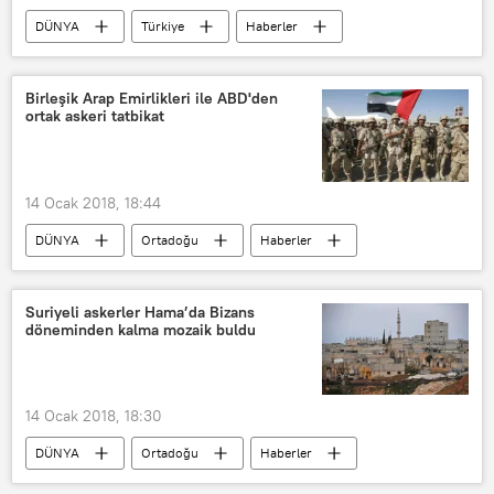
DÜNYA
Türkiye
Haberler
ABD
TÜRKİYE
İbrahim Kalın
YPG
Birleşik Arap Emirlikleri ile ABD'den
ortak askeri tatbikat
14 Ocak 2018, 18:44
DÜNYA
Ortadoğu
Haberler
ABD
Birleşik Arap Emirlikleri (BAE)
Askeri tatbikat
Suriyeli askerler Hama’da Bizans
döneminden kalma mozaik buldu
14 Ocak 2018, 18:30
DÜNYA
Ortadoğu
Haberler
Suriye
Hama
Suriye Ordusu