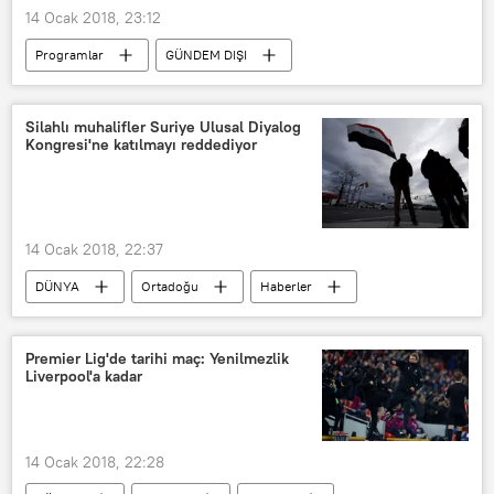
14 Ocak 2018, 23:12
Programlar
GÜNDEM DIŞI
RADYO
Oğuz Atay
Handan İnci
Yıldız Ecevit
Silahlı muhalifler Suriye Ulusal Diyalog
Kongresi'ne katılmayı reddediyor
Ahmet Hamdi Tanpınar
14 Ocak 2018, 22:37
DÜNYA
Ortadoğu
Haberler
POLİTİKA
Suriye
Soçi
Rusya
Fateh Hassun
Premier Lig'de tarihi maç: Yenilmezlik
Liverpool'a kadar
Suriye Ulusal Diyalog Kongresi
14 Ocak 2018, 22:28