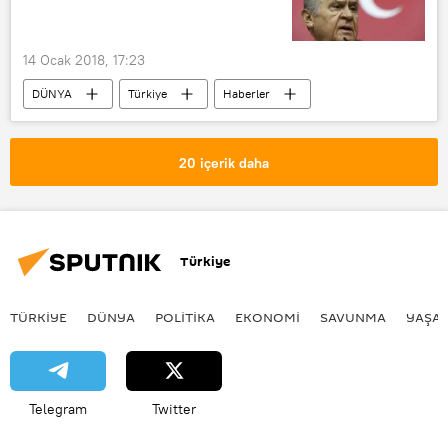
14 Ocak 2018, 17:23
DÜNYA
Türkiye
Haberler
POLİTİKA
Osmaniye
Devlet Bahçeli
2019 seçimleri
20 içerik daha
üçüncü dönem
Türkiye
TÜRKIYE
DÜNYA
POLİTİKA
EKONOMİ
SAVUNMA
YAŞA
Telegram
Twitter