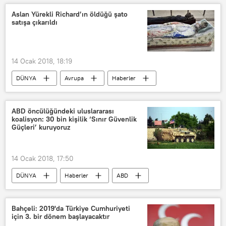
Mozaik
Aslan Yürekli Richard’ın öldüğü şato
satışa çıkarıldı
14 Ocak 2018, 18:19
DÜNYA
Avrupa
Haberler
Fransa
Haute-Vienne
Aslan Yürekli Richard
Şato
ABD öncülüğündeki uluslararası
koalisyon: 30 bin kişilik ‘Sınır Güvenlik
Güçleri’ kuruyoruz
14 Ocak 2018, 17:50
DÜNYA
Haberler
ABD
Thomas Veale
YPG
Sınır Güvenlik Gücü
Bahçeli: 2019'da Türkiye Cumhuriyeti
için 3. bir dönem başlayacaktır