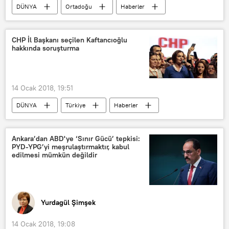
DÜNYA
Ortadoğu
Haberler
POLİTİKA
Katar
Abu Dabi
Şeyh Muhammed bin Zayid Al Nahyan
CHP İl Başkanı seçilen Kaftancıoğlu
hakkında soruşturma
Şeyh Abdullah bin Ali
14 Ocak 2018, 19:51
DÜNYA
Türkiye
Haberler
POLİTİKA
TÜRKİYE
Canan Kaftancıoğlu
CHP
Ankara’dan ABD'ye ‘Sınır Gücü’ tepkisi:
PYD-YPG’yi meşrulaştırmaktır, kabul
Soruşturma
edilmesi mümkün değildir
Yurdagül Şimşek
14 Ocak 2018, 19:08