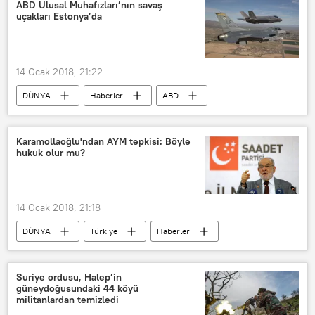
Jon Huntsman
ABD Ulusal Muhafızları’nın savaş
uçakları Estonya’da
14 Ocak 2018, 21:22
DÜNYA
Haberler
ABD
Estonya
Albay Reyve Valge
Estonya Genelkurmay Başkanlığı
Karamollaoğlu'ndan AYM tepkisi: Böyle
hukuk olur mu?
14 Ocak 2018, 21:18
DÜNYA
Türkiye
Haberler
POLİTİKA
TÜRKİYE
Temel Karamollaoğlu
Suriye ordusu, Halep’in
güneydoğusundaki 44 köyü
Anayasa Mahkemesi (AYM)
militanlardan temizledi