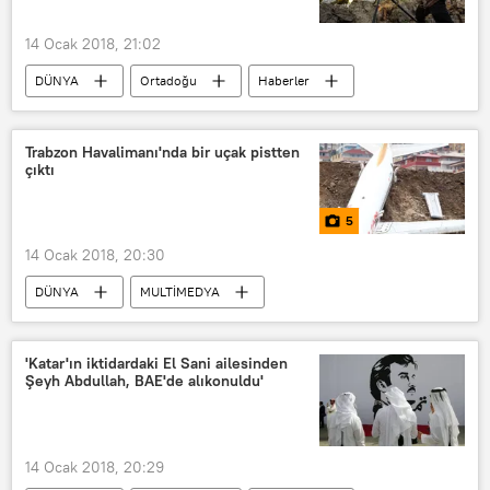
Saadet Partisi
14 Ocak 2018, 21:02
DÜNYA
Ortadoğu
Haberler
Suriye
Halep
Trabzon Havalimanı'nda bir uçak pistten
çıktı
5
14 Ocak 2018, 20:30
DÜNYA
MULTİMEDYA
Türkiye
FOTOĞRAF
Haberler
TÜRKİYE
Trabzon
'Katar'ın iktidardaki El Sani ailesinden
Şeyh Abdullah, BAE'de alıkonuldu'
Trabzon Havalimanı
Uçak
14 Ocak 2018, 20:29