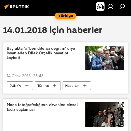
Türkiye
14.01.2018 için haberler
Bayraktar'a 'ben dilenci değilim' diye
isyan eden Dilek Özçelik hayatını
kaybetti
14 Ocak 2018, 23:43
DÜNYA
Türkiye
Haberler
TÜRKİYE
Erdoğan Bayraktar
Dilek Özçelik
Moda fotoğrafçılığının zirvesine cinsel
taciz suçlaması