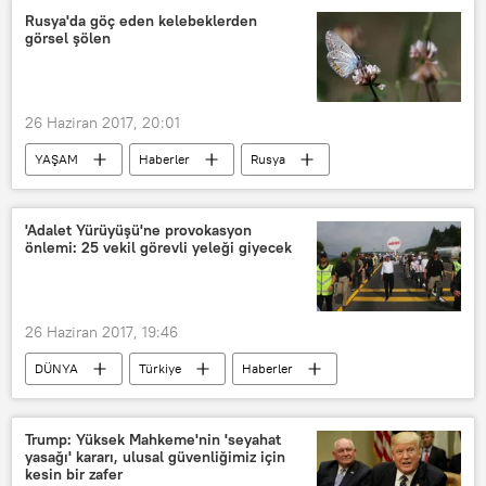
Rusya'da göç eden kelebeklerden
görsel şölen
26 Haziran 2017, 20:01
YAŞAM
Haberler
Rusya
İngiltere
Tomsk
Novosibirsk
Sibirya
Vladimir Romanenko
'Adalet Yürüyüşü'ne provokasyon
önlemi: 25 vekil görevli yeleği giyecek
Kelebek
Göç
26 Haziran 2017, 19:46
DÜNYA
Türkiye
Haberler
İstanbul
Ankara
Bolu Dağı
Kemal Kılıçdaroğlu
Özgür Özel
Trump: Yüksek Mahkeme'nin 'seyahat
yasağı' kararı, ulusal güvenliğimiz için
Abdüllatif Şener
CHP
kesin bir zafer