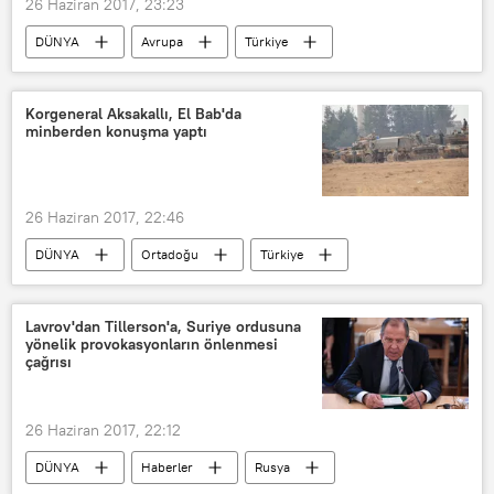
26 Haziran 2017, 23:23
DÜNYA
Avrupa
Türkiye
Haberler
Almanya
TÜRKİYE
Seyran Ateş
Diyanet İşleri Başkanlığı
Korgeneral Aksakallı, El Bab'da
minberden konuşma yaptı
FETÖ
26 Haziran 2017, 22:46
DÜNYA
Ortadoğu
Türkiye
Haberler
Suriye
El Bab
Zekai Aksakallı
TSK
Lavrov'dan Tillerson'a, Suriye ordusuna
yönelik provokasyonların önlenmesi
Türk Silahlı Kuvvetleri
çağrısı
26 Haziran 2017, 22:12
DÜNYA
Haberler
Rusya