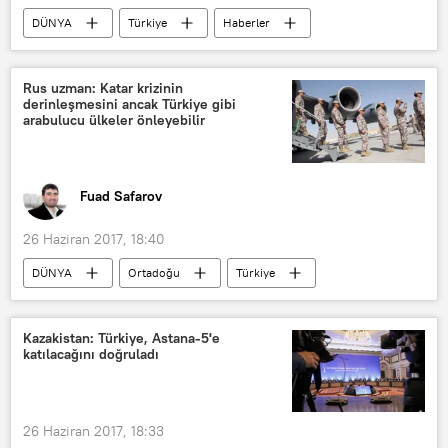
DÜNYA
Türkiye
Haberler
İstanbul
Ankara
Edirne
Pervin Buldan
Selahattin Demirtaş
Rus uzman: Katar krizinin
derinleşmesini ancak Türkiye gibi
Kemal Kılıçdaroğlu
Enis Berberoğlu
arabulucu ülkeler önleyebilir
HDP
CHP
Adalet Yürüyüşü
MİT TIR'ları
Fuad Safarov
Kılıçdaroğlu'nun 'Adalet Yürüyüşü'
26 Haziran 2017, 18:40
DÜNYA
Ortadoğu
Türkiye
GÖRÜŞ
Haberler
POLİTİKA
TÜRKİYE
Katar
Kazakistan: Türkiye, Astana-5'e
katılacağını doğruladı
Suudi Arabistan
Bahreyn
Yelena Suponina
Körfez’de Katar gerilimi
26 Haziran 2017, 18:33