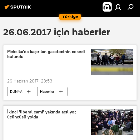
Türkiye
26.06.2017 için haberler
Meksika'da kaçırılan gazetecinin cesedi
bulundu
26 Haziran 2017, 23:53
DÜNYA
Haberler
Güney Amerika
Meksika
Gazeteci
İkinci 'liberal cami' yakında açılıyor,
üçüncüsü yolda