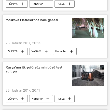
DÜNYA
Haberler
Rusya
Katar
Fahad el Attiyay
Katar krizi
Çözüm
Moskova Metrosu'nda bale gecesi
26 Haziran 2017, 20:29
DÜNYA
YAŞAM
Haberler
MULTİMEDYA
VİDEO
Rusya
Metro
Bale
Rusya’nın ilk şoförsüz minibüsü test
ediliyor
Novoslobodskaya
26 Haziran 2017, 20:11
DÜNYA
Haberler
Rusya
Vladivostok