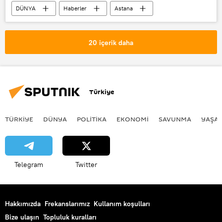
DÜNYA
Haberler
Astana
Kazakistan
Rusya
Suriye
İran
TÜRKİYE
20 içerik daha
Kayrat Abdrahmanov
BM
Garantör ülkeler
Türkiye
TÜRKIYE
DÜNYA
POLİTİKA
EKONOMİ
SAVUNMA
YAŞA
Telegram
Twitter
Hakkımızda
Frekanslarımız
Kullanım koşulları
Bize ulaşın
Topluluk kuralları