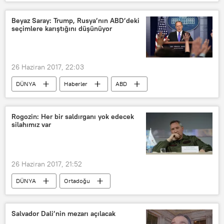
ABD
Suriye
Sergey Lavrov
Rex Tillerson
Beyaz Saray: Trump, Rusya’nın ABD’deki
seçimlere karıştığını düşünüyor
26 Haziran 2017, 22:03
DÜNYA
Haberler
ABD
Rusya
Donald Trump
Sean Spicer
Barack Obama
Rogozin: Her bir saldırganı yok edecek
silahımız var
26 Haziran 2017, 21:52
DÜNYA
Ortadoğu
Röportajlar
Türkiye
GÖRÜŞ
Haberler
Rusya
ABD
Salvador Dali’nin mezarı açılacak