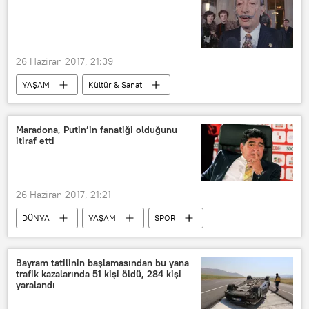
TÜRKİYE
Mısır
Vladimir Putin
Dmitriy Rogozin
NATO
26 Haziran 2017, 21:39
YAŞAM
Kültür & Sanat
Haberler
İspanya
Salvador Dali
Maradona, Putin’in fanatiği olduğunu
itiraf etti
26 Haziran 2017, 21:21
DÜNYA
YAŞAM
SPOR
Haberler
Diego Maradona
Vladimir Putin
2018 Dünya Kupası
Bayram tatilinin başlamasından bu yana
trafik kazalarında 51 kişi öldü, 284 kişi
Rusya
yaralandı