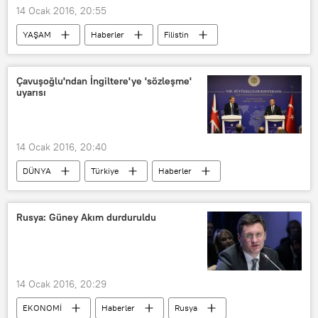
14 Ocak 2016, 20:55
YAŞAM
Haberler
Filistin
Cristiano Ronaldo
Çavuşoğlu'ndan İngiltere'ye 'sözleşme'
uyarısı
14 Ocak 2016, 20:40
DÜNYA
Türkiye
Haberler
POLİTİKA
İngiltere
TÜRKİYE
Kıbrıs
Suriye
Rusya: Güney Akım durduruldu
Philip Hammond
Mevlüt Çavuşoğlu
Beşar Esad
14 Ocak 2016, 20:29
EKONOMİ
Haberler
Rusya