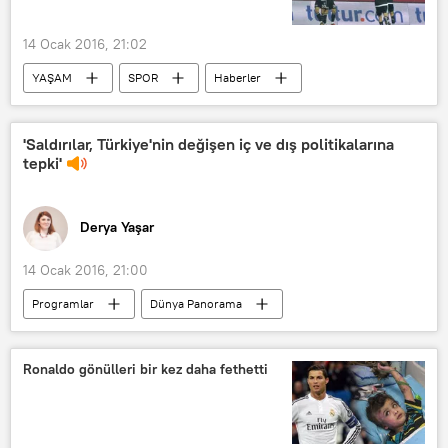
14 Ocak 2016, 21:02
YAŞAM
SPOR
Haberler
TÜRKİYE
Futbol
'Saldırılar, Türkiye'nin değişen iç ve dış politikalarına
tepki'
Derya Yaşar
14 Ocak 2016, 21:00
Programlar
Dünya Panorama
Haberler
RADYO
TÜRKİYE
Ankara
Suruç
Suriye
Ronaldo gönülleri bir kez daha fethetti
Irak
İstanbul
IŞİD