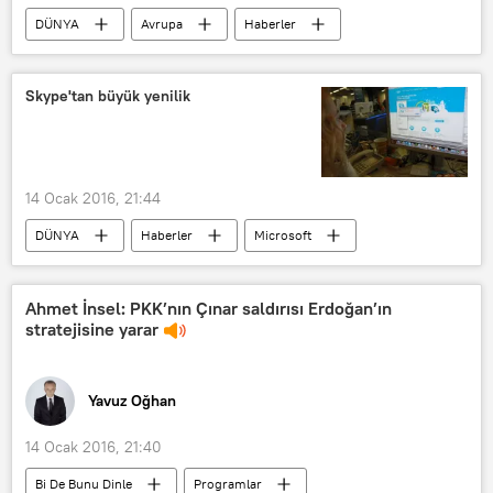
DÜNYA
Avrupa
Haberler
TÜRKİYE
İtalya
AB
Reuters
Skype'tan büyük yenilik
14 Ocak 2016, 21:44
DÜNYA
Haberler
Microsoft
Ahmet İnsel: PKK’nın Çınar saldırısı Erdoğan’ın
stratejisine yarar
Yavuz Oğhan
14 Ocak 2016, 21:40
Bi De Bunu Dinle
Programlar