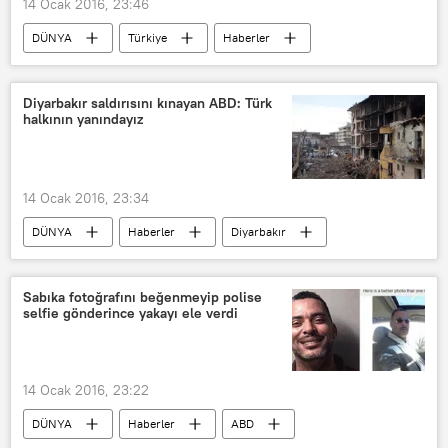
14 Ocak 2016, 23:46
DÜNYA
Türkiye
Haberler
TÜRKİYE
Mehmet Görmez
Diyanet İşleri Başkanlığı
Diyarbakır saldırısını kınayan ABD: Türk
halkının yanındayız
14 Ocak 2016, 23:34
DÜNYA
Haberler
Diyarbakır
ABD
TÜRKİYE
John Kirby
NATO
Sabıka fotoğrafını beğenmeyip polise
selfie gönderince yakayı ele verdi
14 Ocak 2016, 23:22
DÜNYA
Haberler
ABD