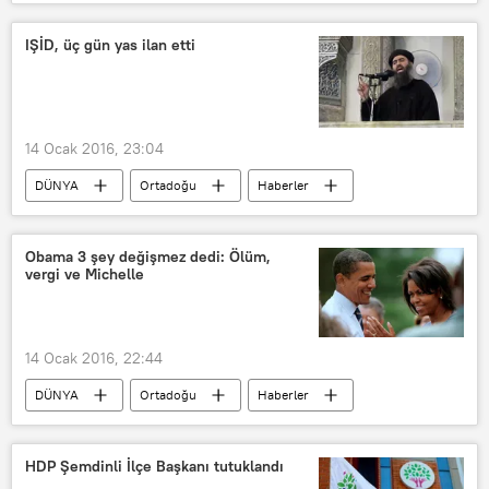
Selfie
IŞİD, üç gün yas ilan etti
14 Ocak 2016, 23:04
DÜNYA
Ortadoğu
Haberler
Irak
Ramadi
IŞİD
Obama 3 şey değişmez dedi: Ölüm,
vergi ve Michelle
14 Ocak 2016, 22:44
DÜNYA
Ortadoğu
Haberler
ABD
Barack Obama
Michelle Obama
HDP Şemdinli İlçe Başkanı tutuklandı