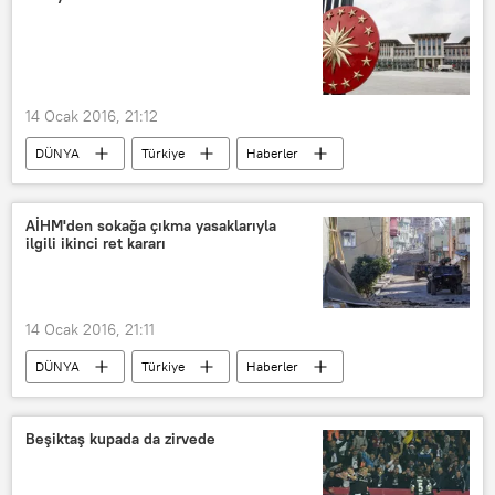
14 Ocak 2016, 21:12
DÜNYA
Türkiye
Haberler
POLİTİKA
Cumhurbaşkanlığı Sarayı
Recep Tayyip Erdoğan
Hakan Fidan
AİHM'den sokağa çıkma yasaklarıyla
ilgili ikinci ret kararı
Feridun Sinirlioğlu
Hulusi Akar
MİT
Genelkurmay Başkanlığı
IŞİD
PKK
14 Ocak 2016, 21:11
DÜNYA
Türkiye
Haberler
Güneydoğu
Silopi
Cizre
Sur
AİHM
Beşiktaş kupada da zirvede
Sokağa çıkma yasağı