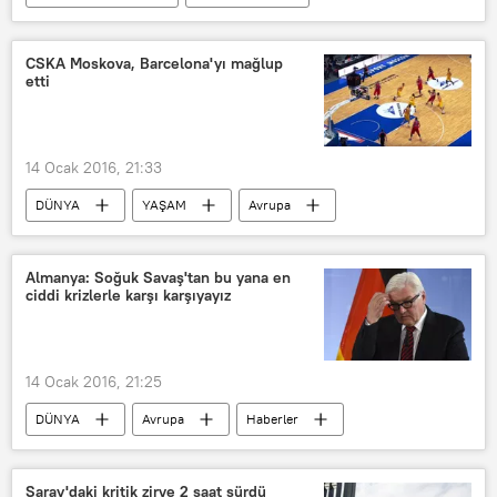
GÖRÜŞ
Haberler
RADYO
TÜRKİYE
Recep Tayyip Erdoğan
CSKA Moskova, Barcelona'yı mağlup
etti
PKK
14 Ocak 2016, 21:33
DÜNYA
YAŞAM
Avrupa
SPOR
Haberler
İspanya
Barselona
Rusya
Almanya: Soğuk Savaş'tan bu yana en
ciddi krizlerle karşı karşıyayız
CSKA Moskova
Real Madrid Basketbol Takımı
basket
14 Ocak 2016, 21:25
DÜNYA
Avrupa
Haberler
Almanya
Avusturya
Viyana
AGİT
Saray'daki kritik zirve 2 saat sürdü