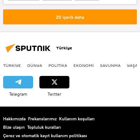
Bulgaristan
Ukrayna
Aleksandr Novak
20 içerik daha
Türkiye
TÜRKIYE
DÜNYA
POLİTİKA
EKONOMİ
SAVUNMA
YAŞA
Telegram
Twitter
Hakkımızda
Frekanslarımız
Kullanım koşulları
Bize ulaşın
Topluluk kuralları
Çerez ve otomatik kayıt kullanım politikası