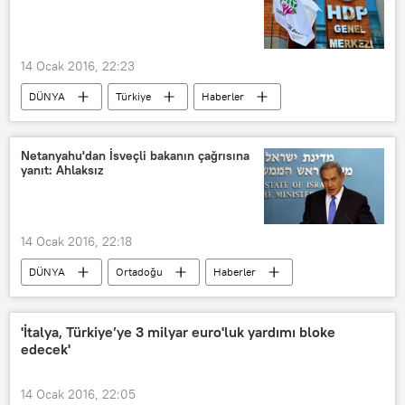
14 Ocak 2016, 22:23
DÜNYA
Türkiye
Haberler
Şemdinli
Yüksekova
HDP
Netanyahu'dan İsveçli bakanın çağrısına
yanıt: Ahlaksız
14 Ocak 2016, 22:18
DÜNYA
Ortadoğu
Haberler
İsrail
İsveç
Filistin
Benyamin Netanyahu
'İtalya, Türkiye’ye 3 milyar euro'luk yardımı bloke
edecek'
Margot Wallström
14 Ocak 2016, 22:05