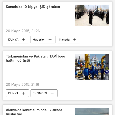
Kanada'da 10 kişiye IŞİD gözaltısı
20 Mayıs 2015, 21:26
DÜNYA
Haberler
Kanada
IŞİD
Türkmenistan ve Pakistan, TAPİ boru
hattını görüştü
20 Mayıs 2015, 21:16
DÜNYA
EKONOMİ
Asya & Pasifik
Haberler
Türkmenistan
Pakistan
Alanya'da konut alımında ilk sırada
Ruslar var