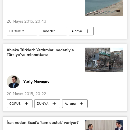
20 Mayıs 2015, 20:43
EKONOMİ
Haberler
Alanya
Rusya-Türkiye ilişkileri
Ahıska Türkleri: Yardımları nedeniyle
Türkiye'ye minnettarız
Yuriy Mavaşev
20 Mayıs 2015, 20:22
GÖRÜŞ
DÜNYA
Avrupa
Haberler
Donbass
Ukrayna
Ahıska Türkleri
İran neden Esad'a 'tam destek' veriyor?