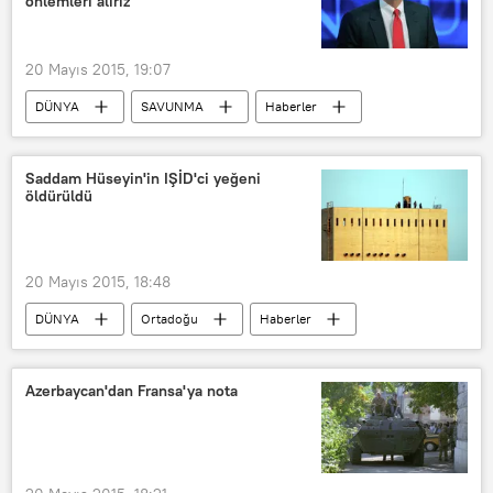
önlemleri alırız
20 Mayıs 2015, 19:07
DÜNYA
SAVUNMA
Haberler
Rusya
Ukrayna
Dmitriy Peskov
Rusya-ABD İlişkileri
Saddam Hüseyin'in IŞİD'ci yeğeni
öldürüldü
20 Mayıs 2015, 18:48
DÜNYA
Ortadoğu
Haberler
Irak
Saddam Hüseyin
IŞİD
Azerbaycan'dan Fransa'ya nota