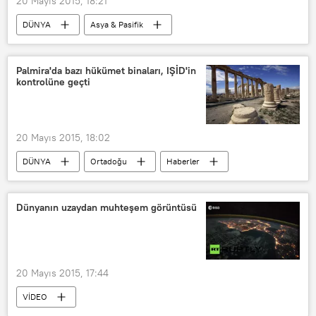
20 Mayıs 2015, 18:21
DÜNYA
Asya & Pasifik
Haberler
Yukarı Karabağ
Azerbaycan
Fransa
Palmira'da bazı hükümet binaları, IŞİD'in
kontrolüne geçti
20 Mayıs 2015, 18:02
DÜNYA
Ortadoğu
Haberler
Palmira
Suriye
IŞİD
Dünyanın uzaydan muhteşem görüntüsü
20 Mayıs 2015, 17:44
VİDEO