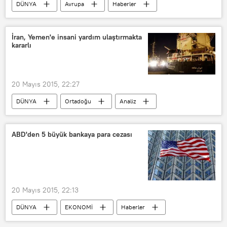
DÜNYA
Avrupa
Haberler
Şubat 2015: Ukrayna’daki durum
Donetsk Halk Cumhuriyeti
Ukrayna
İran, Yemen'e insani yardım ulaştırmakta
kararlı
Eduard Basurin
20 Mayıs 2015, 22:27
DÜNYA
Ortadoğu
Analiz
Haberler
ABD
İran
Yemen
BM
ABD'den 5 büyük bankaya para cezası
20 Mayıs 2015, 22:13
DÜNYA
EKONOMİ
Haberler
ABD
İsviçre
İngiltere