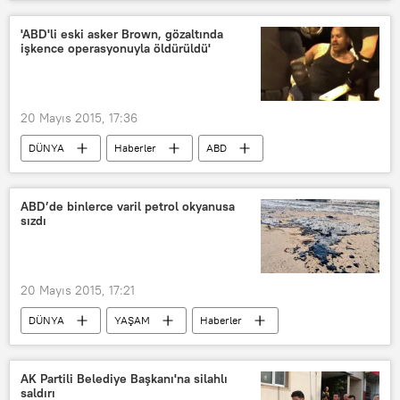
'ABD'li eski asker Brown, gözaltında
işkence operasyonuyla öldürüldü'
20 Mayıs 2015, 17:36
DÜNYA
Haberler
ABD
ABD’de binlerce varil petrol okyanusa
sızdı
20 Mayıs 2015, 17:21
DÜNYA
YAŞAM
Haberler
ABD
Kaliforniya
AK Partili Belediye Başkanı'na silahlı
saldırı