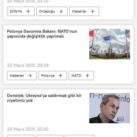
20 Mayıs 2015, 23:20
DÜNYA
Ortadoğu
Haberler
İsrail
Filistin
Polonya Savunma Bakanı: NATO’nun
yapısında değişiklik yapılmalı
20 Mayıs 2015, 23:08
Haberler
Polonya
NATO
Avrupa
Donetsk: Ukrayna'ya saldırmak gibi bir
niyetimiz yok
20 Mayıs 2015, 22:40