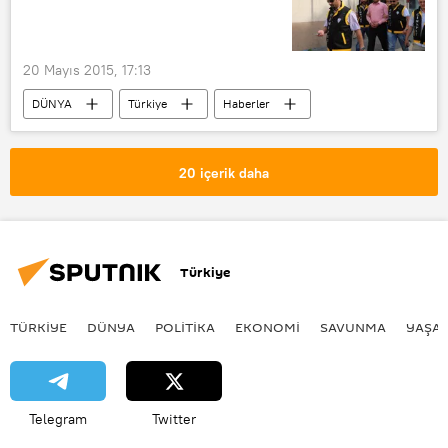
20 Mayıs 2015, 17:13
DÜNYA
Türkiye
Haberler
Bursa
AK Parti
20 içerik daha
Türkiye
TÜRKIYE
DÜNYA
POLİTİKA
EKONOMİ
SAVUNMA
YAŞA
Telegram
Twitter