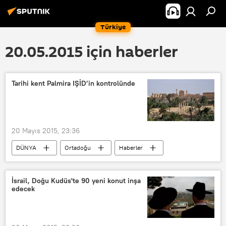
Türkiye
20.05.2015 için haberler
Tarihi kent Palmira IŞİD’in kontrolünde
20 Mayıs 2015, 23:36
DÜNYA
Ortadoğu
Haberler
Suriye
Palmira
IŞİD
İsrail, Doğu Kudüs'te 90 yeni konut inşa
edecek