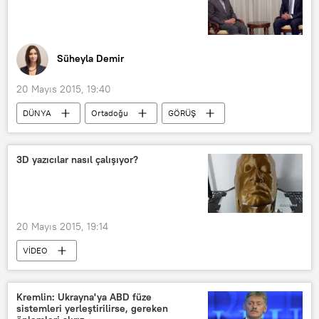
Süheyla Demir
20 Mayıs 2015, 19:40
DÜNYA
Ortadoğu
GÖRÜŞ
Haberler
Suriye
İran
Beşar Esad
3D yazıcılar nasıl çalışıyor?
20 Mayıs 2015, 19:14
VİDEO
Kremlin: Ukrayna'ya ABD füze
sistemleri yerleştirilirse, gereken