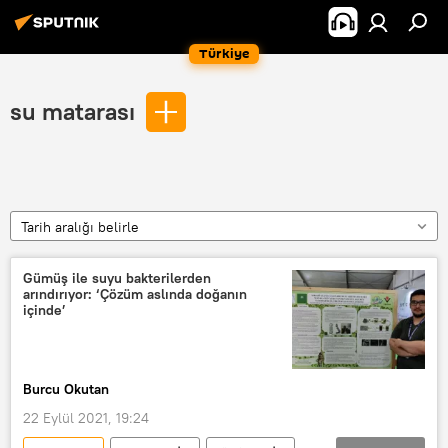
Türkiye
su matarası
Tarih aralığı belirle
Gümüş ile suyu bakterilerden
arındırıyor: ‘Çözüm aslında doğanın
içinde’
Burcu Okutan
22 Eylül 2021, 19:24