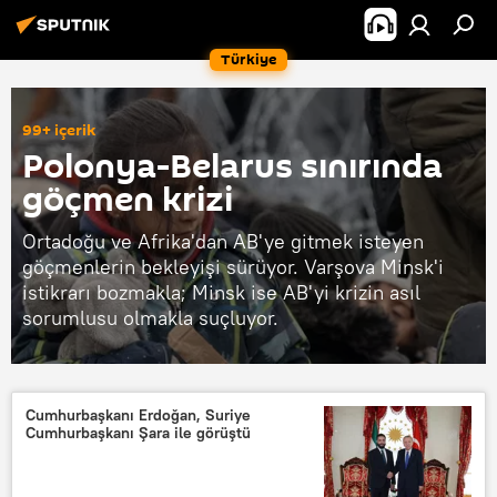
Türkiye
99+ içerik
Polonya-Belarus sınırında
göçmen krizi
Ortadoğu ve Afrika'dan AB'ye gitmek isteyen
göçmenlerin bekleyişi sürüyor. Varşova Minsk'i
istikrarı bozmakla; Minsk ise AB'yi krizin asıl
sorumlusu olmakla suçluyor.
Cumhurbaşkanı Erdoğan, Suriye
Cumhurbaşkanı Şara ile görüştü