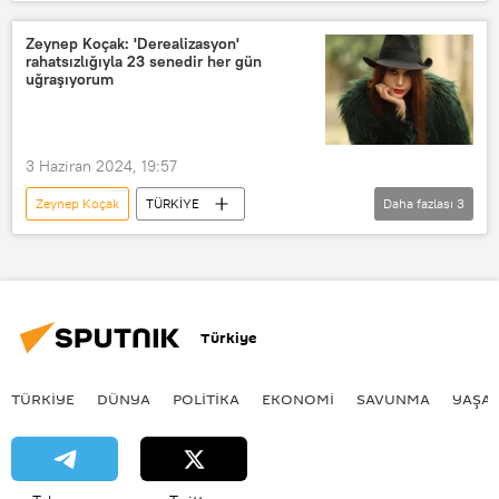
mobing
Zorbalık
Film sektörü
Dizi
Oyuncu
Zeynep Koçak: 'Derealizasyon'
rahatsızlığıyla 23 senedir her gün
ID iletişim
uğraşıyorum
3 Haziran 2024, 19:57
Zeynep Koçak
TÜRKİYE
Daha fazlası
3
Rahatsızlık
Derealizasyon
Hastalık
psikolojik
Türkiye
TÜRKIYE
DÜNYA
POLİTİKA
EKONOMİ
SAVUNMA
YAŞA