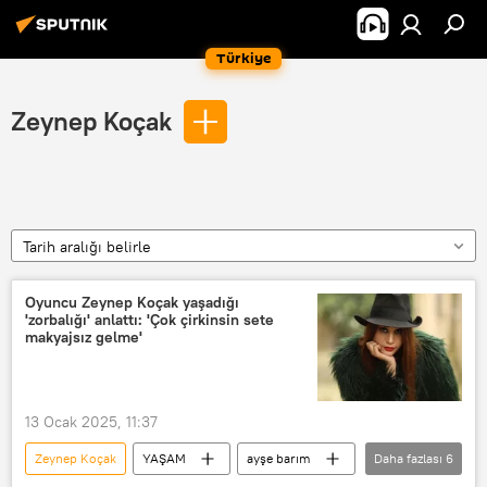
Türkiye
Zeynep Koçak
Tarih aralığı belirle
Oyuncu Zeynep Koçak yaşadığı
'zorbalığı' anlattı: 'Çok çirkinsin sete
makyajsız gelme'
13 Ocak 2025, 11:37
Zeynep Koçak
YAŞAM
ayşe barım
Daha fazlası
6