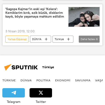
Sagopa Kajmer
İstanbul Asliye Hukuk Mahkemesi
'Sagopa Kajmer'in eski eşi 'Kolera':
Kemiklerim kırık, ezik büzük, disklerim
Alican Parlak
Dava
kayık, böyle yaşamaya mahkum edildim
3 Nisan 2019, 12:00
Yunus Özyavuz
DÜNYA
Türkiye
Daha fazlası
6
Haberler
TÜRKİYE
Sagopa Kajmer
Esen Güler
Instagram
Hikaye
Türkiye
TÜRKIYE
DÜNYA
POLİTİKA
EKONOMİ
SAVUNMA
YAŞA
Telegram
Twitter