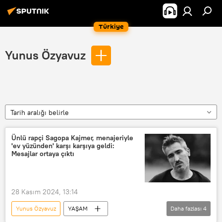
Türkiye
Yunus Özyavuz
Tarih aralığı belirle
Ünlü rapçi Sagopa Kajmer, menajeriyle
'ev yüzünden' karşı karşıya geldi:
Mesajlar ortaya çıktı
28 Kasım 2024, 13:14
Yunus Özyavuz
YAŞAM
Daha fazlası
4