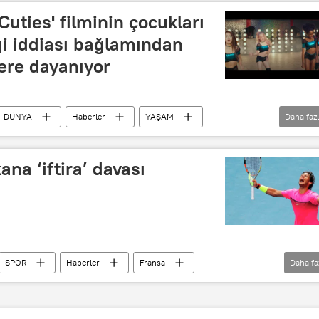
uties' filminin çocukları
iği iddiası bağlamından
ere dayanıyor
DÜNYA
Haberler
YAŞAM
Daha faz
Cuties
Netflix
Çocuk
cinsel
mal
Pedofili
ABD
na ‘iftira’ davası
SPOR
Haberler
Fransa
Daha fa