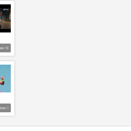
lası
10
zlası
1