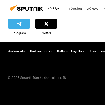
Türkiye
TÜRKIYE
DÜNYA
P
Telegram
Twitter
Hakkımızda
Frekanslarımız
Kullanım koşulları
Bize ulaşı
© 2026 Sputnik Tüm hakları saklıdır. 18+