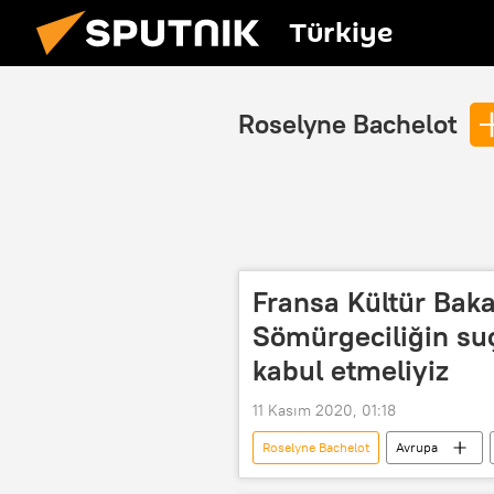
Türkiye
Roselyne Bachelot
Fransa Kültür Baka
Sömürgeciliğin su
kabul etmeliyiz
11 Kasım 2020, 01:18
Roselyne Bachelot
Avrupa
Emmanuel Macron
Sömürgec