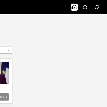
lası
4