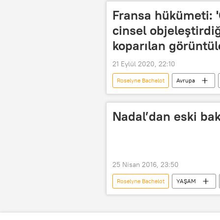
Fransa hükümeti: 'C
cinsel objeleştird
koparılan görüntül
21 Eylül 2020, 22:10
Roselyne Bachelot
Avrupa
Kültür & Sanat
Fransa
Cinsel istismar
Cinsel suisti
Nadal’dan eski baka
25 Nisan 2016, 23:50
Roselyne Bachelot
YAŞAM
Rafael Nadal
iftira