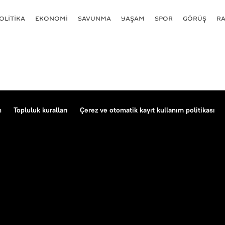
OLİTİKA
EKONOMİ
SAVUNMA
YAŞAM
SPOR
GÖRÜŞ
R
n
Topluluk kuralları
Çerez ve otomatik kayıt kullanım politikası