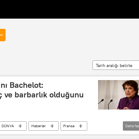
Tarih aralığı belirle
nı Bachelot:
ç ve barbarlık olduğunu
DÜNYA
Haberler
Fransa
Daha faz
ilik
barbarlık
Cezayir