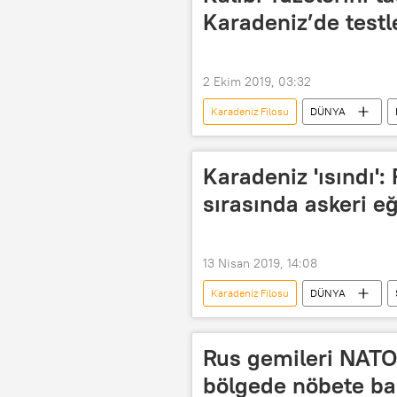
Karadeniz’de testl
2 Ekim 2019, 03:32
Karadeniz Filosu
DÜNYA
Aleksey Rulev
Buyan-M
Karadeniz 'ısındı':
sırasında askeri e
13 Nisan 2019, 14:08
Karadeniz Filosu
DÜNYA
Karadeniz
NATO
Şu
füze gemisi
denizaltısavar ge
Rus gemileri NATO 
bölgede nöbete ba