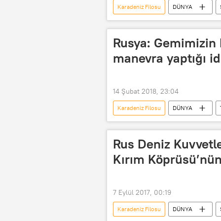
Karadeniz Filosu
DÜNYA
Aleksandr Vitko
Rusya Savun
Rusya: Gemimizin B
manevra yaptığı id
14 Şubat 2018, 23:04
Karadeniz Filosu
DÜNYA
TÜRKİYE
İstanbul Boğazı
Rus Deniz Kuvvetle
Kırım Köprüsü’nün 
7 Eylül 2017, 00:19
Karadeniz Filosu
DÜNYA