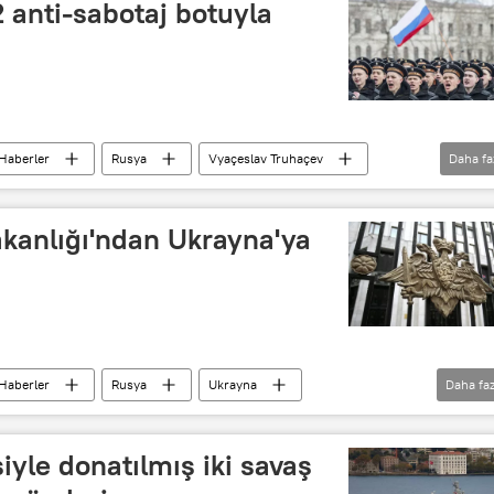
2 anti-sabotaj botuyla
Haberler
Rusya
Vyaçeslav Truhaçev
Daha fa
anlığı'ndan Ukrayna'ya
Haberler
Rusya
Ukrayna
Daha faz
nma Bakanlığı
iyle donatılmış iki savaş