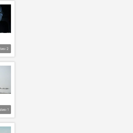
lası
2
zlası
1