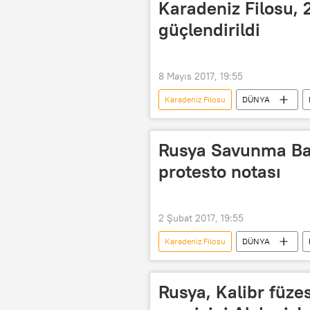
Karadeniz Filosu, 
güçlendirildi
8 Mayıs 2017, 19:55
Karadeniz Filosu
DÜNYA
Raptor
Rusya Savunma Bak
protesto notası
2 Şubat 2017, 19:55
Karadeniz Filosu
DÜNYA
İgor Konaşenkov
Rusya Savu
Rusya, Kalibr füzes