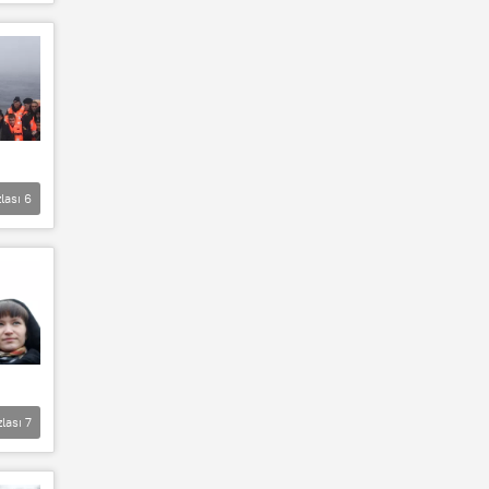
lası
6
zlası
7