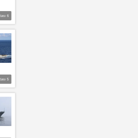
lası
6
lası
5