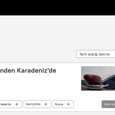
Tarih aralığı belirle
inden Karadeniz'de
Haberler
SAVUNMA
Rusya
Daha faz
NATO
Simülasyon
Amiral Makarov fırkateyni