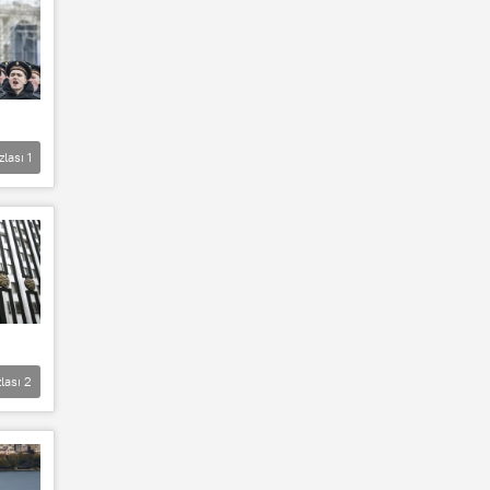
zlası
1
lası
2