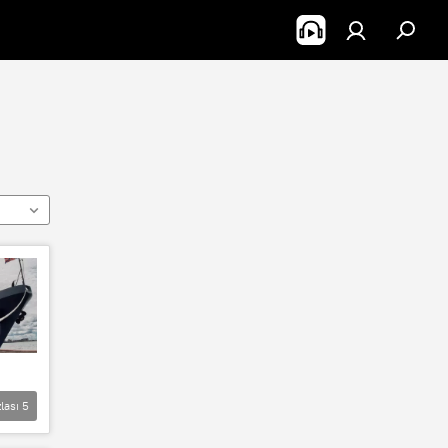
lası
5