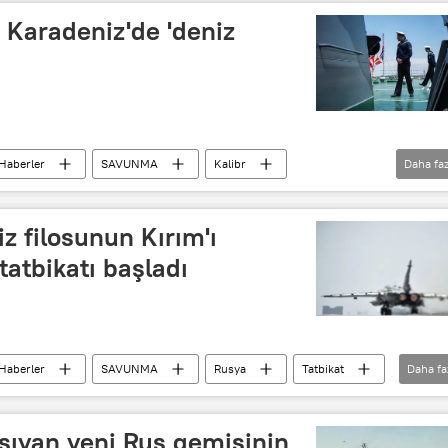
 Karadeniz'de 'deniz
Haberler
SAVUNMA
Kalibr
Daha faz
Rusya
z filosunun Kırım'ı
atbikatı başladı
Haberler
SAVUNMA
Rusya
Tatbikat
Daha fa
taşıyan yeni Rus gemisinin