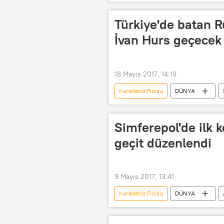
Kerç Boğazı
Azov
K
Türkiye'de batan R
İvan Hurs geçecek
18 Mayıs 2017, 14:19
Karadeniz Filosu
DÜNYA
TÜRKİYE
İstanbul
K
Severnaya Verf tersanesi
Simferepol'de ilk k
geçit düzenlendi
9 Mayıs 2017, 13:41
Karadeniz Filosu
DÜNYA
Sovyetler Birliği
Sivastopol
Andrey Kolotovkin
Zafer Gün