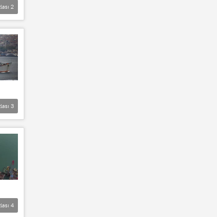
lası
2
lası
3
lası
4