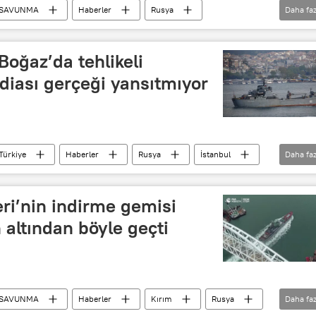
SAVUNMA
Haberler
Rusya
Daha faz
ma Bakanlığı
oğaz’da tehlikeli
diası gerçeği yansıtmıyor
Türkiye
Haberler
Rusya
İstanbul
Daha faz
Vyaçeslav Truhaçev
ri’nin indirme gemisi
altından böyle geçti
SAVUNMA
Haberler
Kırım
Rusya
Daha faz