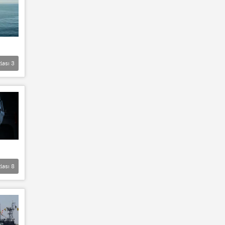
lası
3
lası
8