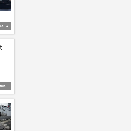
lası
14
t
zlası
1