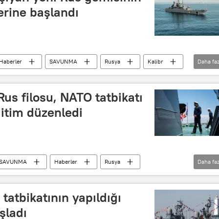
erine başlandı
Haberler
SAVUNMA
Rusya
Kalibr
Daha faz
Test
 Rus filosu, NATO tatbikatı
ğitim düzenledi
SAVUNMA
Haberler
Rusya
Daha faz
ya
R-60
Suzdalets
askeri eğitim
mi
anti-sabotaj gemis
tatbikatının yapıldığı
şladı