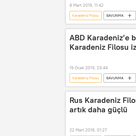
8 Mart 2019, 11:42
Karadeniz Filosu
SAVUNMA
Novorossiysk
Aleksey Rulyov
Mavi Vatan
Akçay
ABD Karadeniz’e bi
Karadeniz Filosu 
19 Ocak 2019, 23:44
Karadeniz Filosu
SAVUNMA
Karadeniz
Matthew J. Powell
USS Donald Cook
Donald Coo
Rus Karadeniz Filo
artık daha güçlü
22 Mart 2018, 01:27