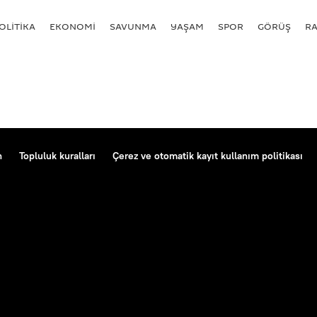
OLİTİKA
EKONOMİ
SAVUNMA
YAŞAM
SPOR
GÖRÜŞ
R
n
Topluluk kuralları
Çerez ve otomatik kayıt kullanım politikası