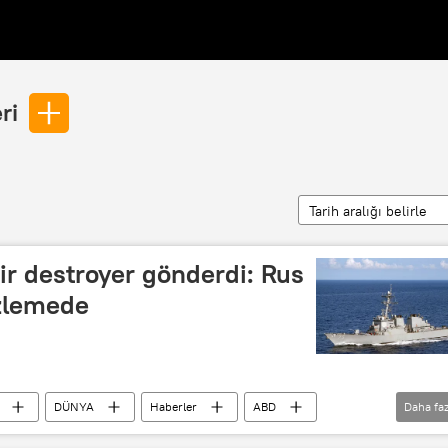
ri
Tarih aralığı belirle
r destroyer gönderdi: Rus
izlemede
DÜNYA
Haberler
ABD
Daha faz
tthew J. Powell