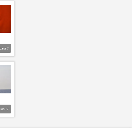
zlası
7
lası
2