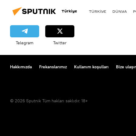
Türkiye
TÜRKIYE
DÜNYA
P
Telegram
Twitter
Hakkımızda
Frekanslarımız
Kullanım koşulları
Bize ulaşı
© 2026 Sputnik Tüm hakları saklıdır. 18+