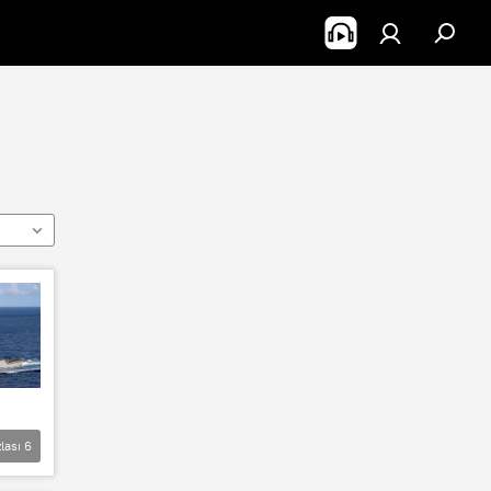
lası
6