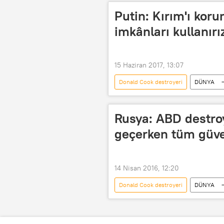
Rusya Ulusal Savunma Yönetimi Merke
Putin: Kırım'ı kor
imkânları kullanırı
15 Haziran 2017, 13:07
Donald Cook destroyeri
DÜNYA
Küba
Karadeniz
Vla
Nükleer savaş
Küba füze krizi
Rusya: ABD destro
geçerken tüm güve
14 Nisan 2016, 12:20
Donald Cook destroyeri
DÜNYA
Baltık Denizi
İgor Konaşenko