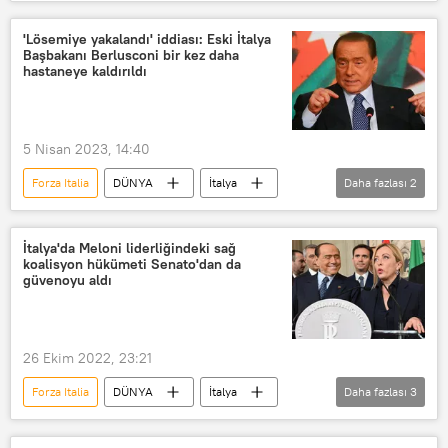
Silvio Berlusconi
Forza İtalya
Hastane
açıklama
'Lösemiye yakalandı' iddiası: Eski İtalya
Başbakanı Berlusconi bir kez daha
hastaneye kaldırıldı
5 Nisan 2023, 14:40
Forza Italia
DÜNYA
İtalya
Daha fazlası
2
Silvio Berlusconi
Hastane
İtalya'da Meloni liderliğindeki sağ
koalisyon hükümeti Senato'dan da
güvenoyu aldı
26 Ekim 2022, 23:21
Forza Italia
DÜNYA
İtalya
Daha fazlası
3
Senato
Seçim