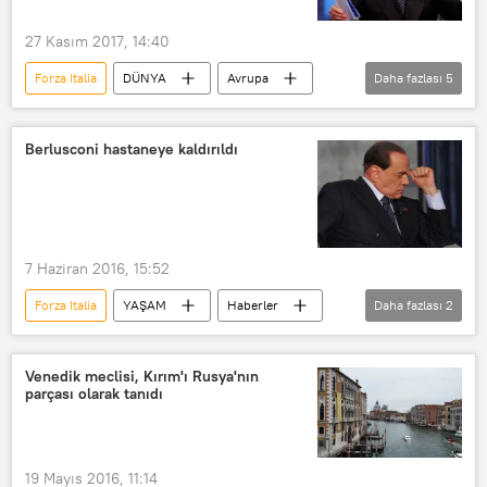
27 Kasım 2017, 14:40
Forza Italia
DÜNYA
Avrupa
Daha fazlası
5
Haberler
İtalya
Silvio Berlusconi
Leonardo Gallitelli
Berlusconi hastaneye kaldırıldı
Kuzey Birliği
7 Haziran 2016, 15:52
Forza Italia
YAŞAM
Haberler
Daha fazlası
2
İtalya
Silvio Berlusconi
Venedik meclisi, Kırım'ı Rusya'nın
parçası olarak tanıdı
19 Mayıs 2016, 11:14