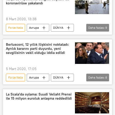
Koronavirüs
Koronavirüs testi
koronavirüse yakalandı
Kovid-19
8 Mart 2020, 13:38
Forza Italia
Avrupa
DÜNYA
Daha fazlası
9
Haberler
YAŞAM
Piyemonte
Alberto Cirio
İtalya
Torino
Berlusconi, 12 yıllık ilişkisini noktaladı:
Ayrılık kararını parti duyurdu, yeni
Koronavirüs
Salgın
sevgilisinin vekil olduğu iddia edildi
Karantina
5 Mart 2020, 17:05
Forza Italia
Avrupa
DÜNYA
Daha fazlası
8
Haberler
YAŞAM
İtalya
Silvio Berlusconi
ayrılma
La Scala'da oylama: Suudi Veliaht Prensi
ile 15 milyon euroluk anlaşma reddedildi
Francesca Pascale
İlişki
Marta Fascina