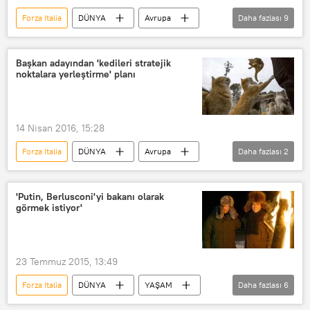
Forza Italia
DÜNYA
Avrupa
Daha fazlası
9
Haberler
Suriye
Kırım
Kuzey Kore
Zimbabve
Başkan adayından 'kedileri stratejik
noktalara yerleştirme' planı
Venedik
Uganda
Kuzey Ligi
Rusya
14 Nisan 2016, 15:28
Forza Italia
DÜNYA
Avrupa
Daha fazlası
2
Haberler
Roma
'Putin, Berlusconi'yi bakanı olarak
görmek istiyor'
23 Temmuz 2015, 13:49
Forza Italia
DÜNYA
YAŞAM
Daha fazlası
6
Avrupa
Haberler
İtalya