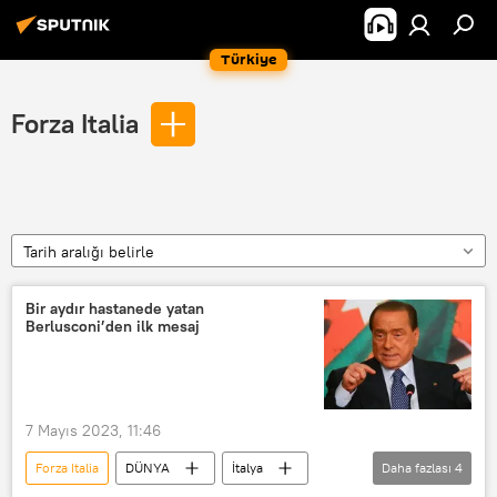
Türkiye
Forza Italia
Tarih aralığı belirle
Bir aydır hastanede yatan
Berlusconi’den ilk mesaj
7 Mayıs 2023, 11:46
Forza Italia
DÜNYA
İtalya
Daha fazlası
4