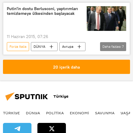
Rusya
Vladimir Putin
Putin'in dostu Berlusconi, yaptırımları
temizlemeye ülkesinden başlayacak
Silvio Berlusconi
11 Haziran 2015, 07:26
Forza Italia
DÜNYA
Avrupa
Daha fazlası
7
Haberler
İtalya
Vladimir Putin
Silvio Berlusconi
20 içerik daha
G7
Rusya'ya yaptırımlar
Rusya
Türkiye
TÜRKIYE
DÜNYA
POLİTİKA
EKONOMİ
SAVUNMA
YAŞA