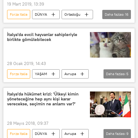
19 Mart 2019, 13:39
Forza Italia
DÜNYA
Ortadoğu
Daha fazlası
16
YAŞAM
Avrupa
Kültür & Sanat
Haberler
İtalya'da evcil hayvanlar sahipleriyle
birlikte gömülebilecek
POLİTİKA
İtalya
Milano
Suudi Arabistan
Suudi Veliaht Prensi Muhammed bin Selman (MbS)
28 Ocak 2019, 14:43
Bedr bin Abdullah bin Ferhan
Forza Italia
YAŞAM
Avrupa
Daha fazlası
5
Giuseppe Sala
Cemal Kaşıkçı
DÜNYA
Haberler
İtalya
Alexander Pereira
Matteo Salvini
Lombardia
Evcil Hayvan
İtalya'da hükümet krizi: 'Ülkeyi kimin
Silvio Berlusconi
La Scala
yöneteceğine hep aynı kişi karar
verecekse, seçimin ne anlamı var?'
28 Mayıs 2018, 09:37
Forza Italia
DÜNYA
Avrupa
Daha fazlası
9