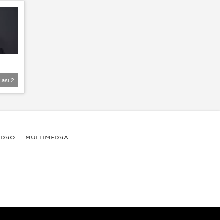
lası
2
ADYO
MULTİMEDYA