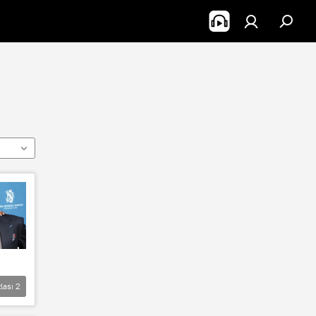
lası
2