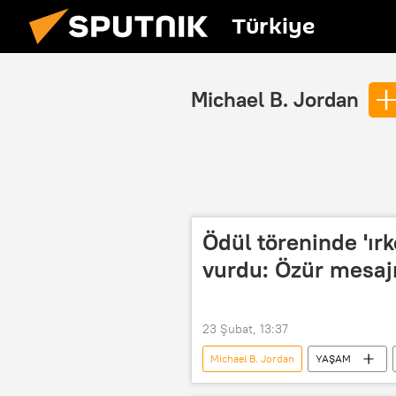
Türkiye
Michael B. Jordan
Ödül töreninde 'ır
vurdu: Özür mesaj
23 Şubat, 13:37
Michael B. Jordan
YAŞAM
İngiliz Film ve Televizyon Sanatları Ak