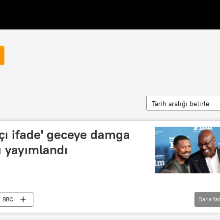
Tarih aralığı belirle
kçı ifade' geceye damga
ı yayımlandı
BBC
Daha faz
ademisi (BAFTA)
Variety