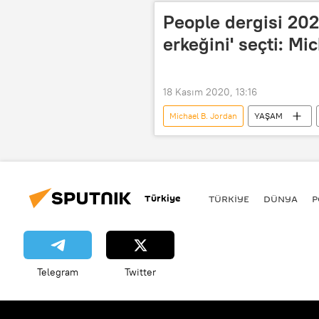
People dergisi 202
erkeğini' seçti: Mi
18 Kasım 2020, 13:16
Michael B. Jordan
YAŞAM
John Legend
People dergisi
Türkiye
TÜRKIYE
DÜNYA
P
Telegram
Twitter