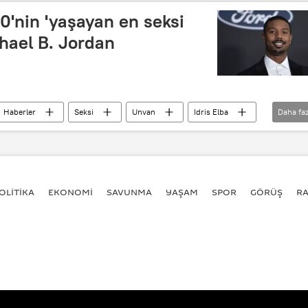
0'nin 'yaşayan en seksi
chael B. Jordan
Haberler
Seksi
Unvan
Idris Elba
Daha faz
OLİTİKA
EKONOMİ
SAVUNMA
YAŞAM
SPOR
GÖRÜŞ
R