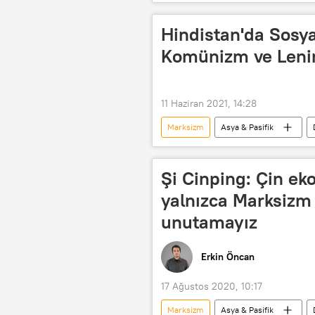
Sosyal medya
viral
Komünizm
Düğün
Hindistan'da Sosy
Damat
Batı Bengal
Komünizm ve Lenin
11 Haziran 2021, 14:28
Marksizm
Asya & Pasifik
Sosyalizm
Komünizm
Şi Cinping: Çin ek
yalnızca Marksizm o
unutamayız
Erkin Öncan
17 Ağustos 2020, 10:17
Marksizm
Asya & Pasifik