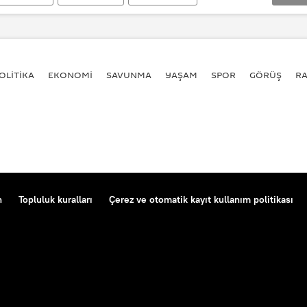
Çin
ABD
Şi Cinping
arksist
Makale
OLİTİKA
EKONOMİ
SAVUNMA
YAŞAM
SPOR
GÖRÜŞ
R
n
Topluluk kuralları
Çerez ve otomatik kayıt kullanım politikası