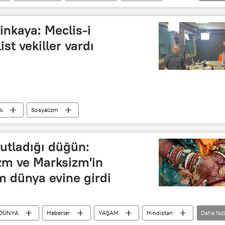
(ÇKP)
Siyasi parti
inkaya: Meclis-i
st vekiller vardı
ı
Sosyalizm
utladığı düğün:
m ve Marksizm'in
m dünya evine girdi
DÜNYA
Haberler
YAŞAM
Hindistan
Daha faz