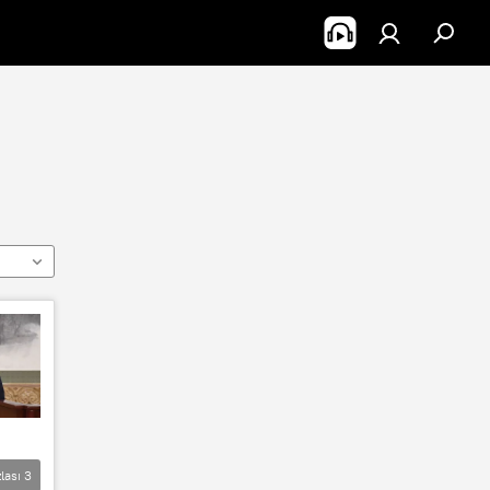
lası
3