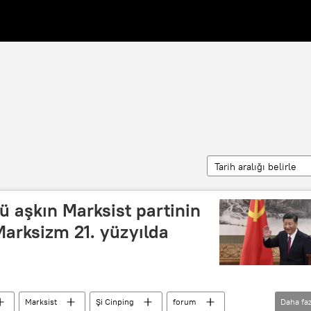
Tarih aralığı belirle
'ü aşkın Marksist partinin
arksizm 21. yüzyılda
Marksist
Şi Cinping
forum
Daha faz