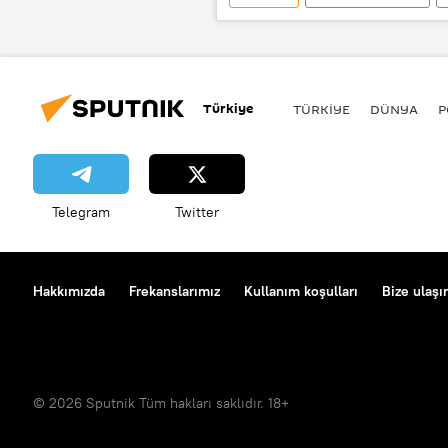
EKONOMİ
GÖRÜŞ
Çin Komünist Partisi (ÇKP)
M
Türkiye
TÜRKIYE
DÜNYA
P
Telegram
Twitter
Hakkımızda
Frekanslarımız
Kullanım koşulları
Bize ulaşı
© 2026 Sputnik Tüm hakları saklıdır. 18+