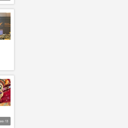
lası
13