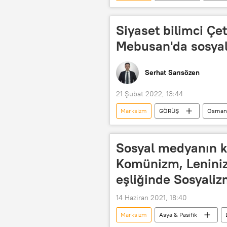
Dünya
Çin Komünist Partisi 
Siyaset bilimci Çet
Mebusan'da sosyali
Serhat Sarısözen
21 Şubat 2022, 13:44
Marksizm
GÖRÜŞ
Osmanl
Sosyal medyanın k
Komünizm, Leniniz
eşliğinde Sosyaliz
14 Haziran 2021, 18:40
Marksizm
Asya & Pasifik