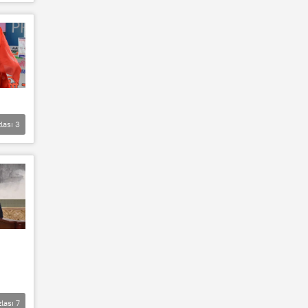
lası
3
zlası
7