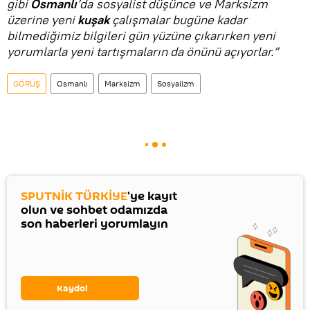
gibi
Osmanlı
’da
sosyalist düşünce ve Marksizm
üzerine yeni
kuşak
çalışmalar bugüne kadar
bilmediğimiz bilgileri gün yüzüne çıkarırken yeni
yorumlarla yeni tartışmaların da önünü açıyorlar.”
GÖRÜŞ
Osmanlı
Marksizm
Sosyalizm
SPUTNİK TÜRKİYE
'ye kayıt
olun ve sohbet odamızda
son haberleri yorumlayın
Kaydol