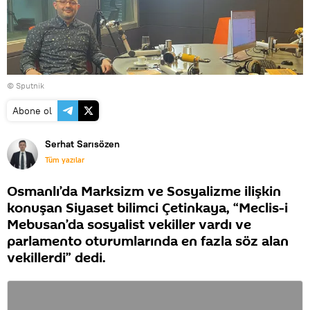
© Sputnik
Abone ol
Serhat Sarısözen
Tüm yazılar
Osmanlı’da Marksizm ve Sosyalizme ilişkin
konuşan Siyaset bilimci Çetinkaya, “Meclis-i
Mebusan’da sosyalist vekiller vardı ve
parlamento oturumlarında en fazla söz alan
vekillerdi” dedi.