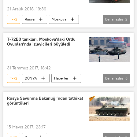
21 Aralık 2018, 19:36
T-72
Rusya
Moskova
Daha fazlası
2
Domodedovo Havalimanı
VİDEO
T-72B3 tankları, Moskova'daki Ordu
Oyunları'nda izleyicileri büyüledi
31 Temmuz 2017, 18:42
T-72
DÜNYA
Haberler
Daha fazlası
6
Rusya
Sovyetler Birliği
9 Mayıs Zafer Bayramı
Rusya Savunma Bakanlığı’ndan tatbikat
görüntüleri
3. Uluslararası Ordu Oyunları
T-72B3
Tank
15 Mayıs 2017, 23:17