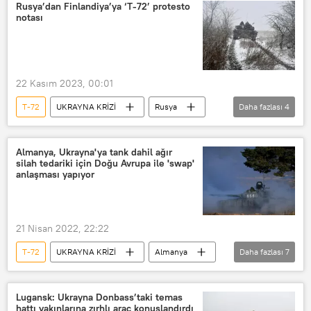
Rus silahları
T-90 tankı
Rusya’dan Finlandiya’ya ‘T-72’ protesto
notası
Abrams tankı
Challenger 2
Bradley
Grad füzesi
Uragan
Smerç füze sistemi
22 Kasım 2023, 00:01
S-300
S-400
T-72
UKRAYNA KRİZİ
Rusya
Daha fazlası
4
S-400 hava savunma sistemleri
Helsinki
Ukrayna
Valeriy Zalujnıy
NATO
Ukrayna krizi
Estonya
Ukrayna
Ukrayna ordusu
Almanya, Ukrayna'ya tank dahil ağır
silah tedariki için Doğu Avrupa ile 'swap'
F-16
Mig-29
Mi-24
anlaşması yapıyor
Su-27
Black Hornet
Apache helikopteri
Storm Shadow
21 Nisan 2022, 22:22
Aleksey Leonkov
ATACMS
T-72
UKRAYNA KRİZİ
Almanya
Daha fazlası
7
Tor-M2
HIMARS
T-80
Ukrayna
Tank
Slovenya
The Lancet
Karen Kwiatkowski
Hollanda
Obüs
Olaf Scholz
Ka-52
Ka-52 helikopteri
Lugansk: Ukrayna Donbass’taki temas
hattı yakınlarına zırhlı araç konuşlandırdı