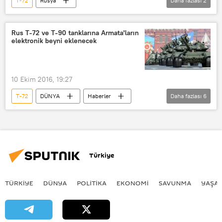
T-72
Rusya
Daha fazlası
2
Rusya Savunma Bakanlığı
VİDEO
Rus T-72 ve T-90 tanklarına Armata'ların
elektronik beyni eklenecek
10 Ekim 2016, 19:27
T-72
DÜNYA
Haberler
Daha fazlası
6
Rusya
İzvestiya
Rusya Savunma Bakanlığı
T-14 tankları
T-90
Türkiye
T-17 Armata tankları
TÜRKIYE
DÜNYA
POLİTİKA
EKONOMİ
SAVUNMA
YAŞA