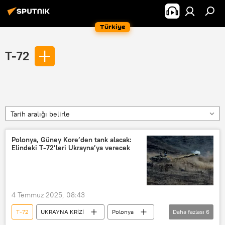
Türkiye
T-72
Tarih aralığı belirle
Polonya, Güney Kore’den tank alacak:
Elindeki T-72’leri Ukrayna’ya verecek
4 Temmuz 2025, 08:43
T-72
UKRAYNA KRİZİ
Polonya
Daha fazlası
6