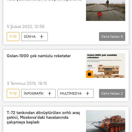
Christine Lambrecht
Stinger füzesi
Mi-28
Kinjal hipersonik füze sistemleri
Kinjal
Patriot
5 Şubat 2022, 12:59
Michael Maloof
T-72
DÜNYA
Daha fazlası
8
Hipersonik hava aracı
Lugansk Halk Cumhuriyeti
Ukrayna
Kinjal hipersonik silahı
VİDEO
Lugansk Halk Milisi
Silah
SAVUNMA
Golan-1000 çok namlulu roketatar
Asker
Askeri teçhizat
Donbass
Zırhlı araç
3 Temmuz 2019, 19:15
T-72
İNFOGRAFİK
MULTİMEDYA
Daha fazlası
2
Suriye
Golan-1000
T-72 tankından dönüştürülen zırhlı araç
çekici, Moskova’daki havalanında
çalışmaya başladı