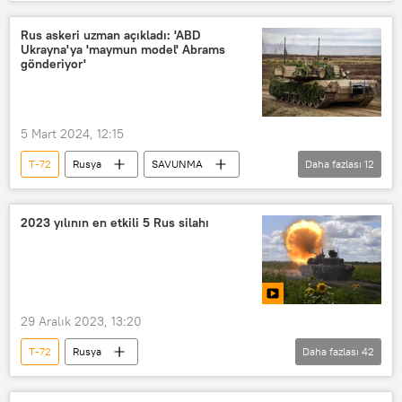
Ukrayna
Güney Kore
Tank
Rusya
Military Watch Magazine
Rus askeri uzman açıkladı: 'ABD
Ukrayna'ya 'maymun model' Abrams
NATO
gönderiyor'
5 Mart 2024, 12:15
T-72
Rusya
SAVUNMA
Daha fazlası
12
Ukrayna
Ukrayna krizi
Abrams
Abrams tankı
2023 yılının en etkili 5 Rus silahı
ATACMS
Leopard 2
Challenger 2
İHA
İnsansız Hava Aracı (İHA)
29 Aralık 2023, 13:20
Aleksey Leonkov
ABD
Kiev
T-72
Rusya
Daha fazlası
42
Rusya Savunma Bakanlığı