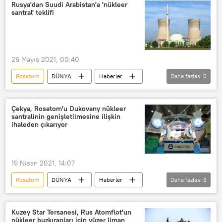
Rusya Devlet Nükleer Enerji Kurumu (Rosatom)
Rusya'dan Suudi Arabistan'a 'nükleer
santral' teklifi
Rusya Atom Enerji Şirketi Rosatom
Türkiye
Akkuyu
Akkuyu
Akkuyu
26 Mayıs 2021, 00:40
Akkuyu Nükleer Güç Santrali (NGS)
Rosatom
DÜNYA
Haberler
Daha fazlası
5
Akkuyu NGS
nükleer yakıt
Ortadoğu
Rusya
Nükleer santral
Suudi Arabistan
Çekya, Rosatom'u Dukovany nükleer
santralinin genişletilmesine ilişkin
Aleksandr Novak
ihaleden çıkarıyor
19 Nisan 2021, 14:07
Rosatom
DÜNYA
Haberler
Daha fazlası
6
Avrupa
Rusya
Çekya
Nükleer santral
Nükleer Santraller
Kuzey Star Tersanesi, Rus Atomflot'un
nükleer buzkıranları için yüzer liman