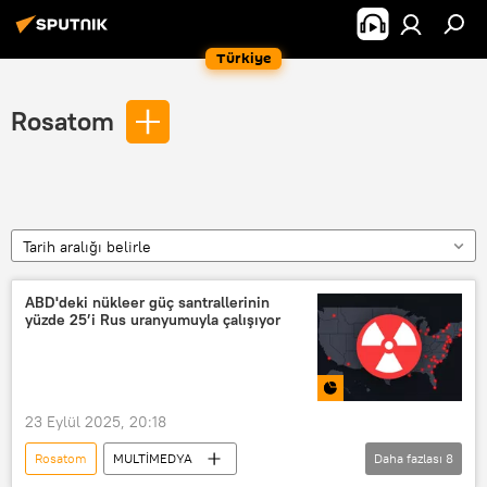
Türkiye
Rosatom
Tarih aralığı belirle
ABD'deki nükleer güç santrallerinin
yüzde 25’i Rus uranyumuyla çalışıyor
23 Eylül 2025, 20:18
Rosatom
MULTİMEDYA
Daha fazlası
8