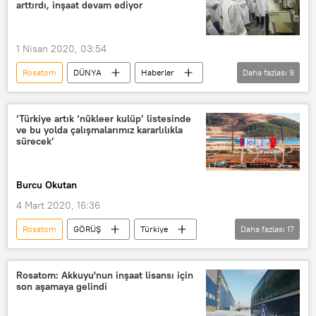
arttırdı, inşaat devam ediyor
Enerji
Rus doğal gazı
Akkuyu
Rusya
1 Nisan 2020, 03:54
Doğu Akdeniz
Rosatom
DÜNYA
Haberler
Daha fazlası
9
Türkiye
Akkuyu Nükleer A.Ş
Akkuyu NGS
Koronavirüs
‘Türkiye artık ‘nükleer kulüp’ listesinde
ve bu yolda çalışmalarımız kararlılıkla
inşaat
Salgın
Önlem
sürecek’
vaka
Rusya
Burcu Okutan
4 Mart 2020, 16:36
Rosatom
GÖRÜŞ
Türkiye
Daha fazlası
17
DÜNYA
Haberler
TÜRKİYE
Rusya
Akkuyu
Akkuyu NGS
Rosatom: Akkuyu'nun inşaat lisansı için
son aşamaya gelindi
3. Nükleer Santraller Fuarı ve 7. Nükleer Santraller Zirvesi (NPPES)
Sputnik
Ankara Sanayi Odası (ASO)