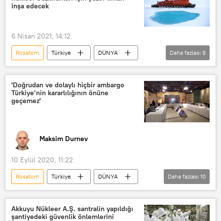
Diplomat
inşa edecek
6 Nisan 2021, 14:12
Rosatom
Türkiye
DÜNYA
Daha fazlası
8
Haberler
Kuzey Star Tersanesi
Buzkıran
Rusya
Tuzla
'Doğrudan ve dolaylı hiçbir ambargo
Türkiye’nin kararlılığının önüne
İstanbul
Atomflot
ihale
geçemez'
Maksim Durnev
10 Eylül 2020, 11:22
Rosatom
Türkiye
DÜNYA
Daha fazlası
10
Haberler
POLİTİKA
EKONOMİ
GÖRÜŞ
Akkuyu Nükleer A.Ş. santralin yapıldığı
şantiyedeki güvenlik önlemlerini
Enerji ve Tabii Kaynaklar Bakanlığı