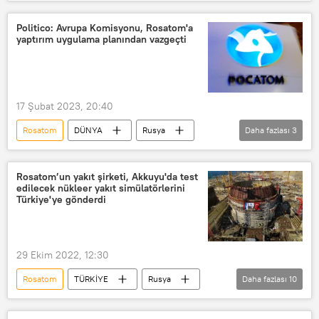
İNFOGRAFİK
ABD
Rusya Dışişleri Bakanlığı
Politico: Avrupa Komisyonu, Rosatom'a
yaptırım uygulama planından vazgeçti
Kalkınma Partisi
Rusya
Nükleer güç
uranyum
Kirill Komarov
17 Şubat 2023, 20:40
Rosatom
DÜNYA
Rusya
Daha fazlası
3
Rusya Devlet Nükleer Enerji Kurumu (Rosatom)
Avrupa Birliği
Yaptırım
Rosatom’un yakıt şirketi, Akkuyu'da test
edilecek nükleer yakıt simülatörlerini
Türkiye'ye gönderdi
29 Ekim 2022, 12:30
Rosatom
TÜRKİYE
Rusya
Daha fazlası
10
Rosatom