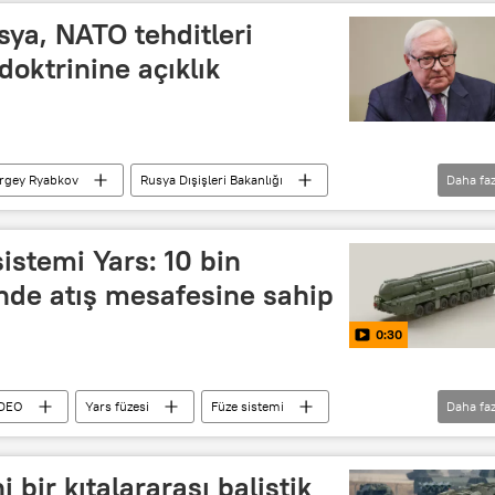
sya, NATO tehditleri
doktrinine açıklık
rgey Ryabkov
Rusya Dışişleri Bakanlığı
Daha faz
Tehdit
Telegraph
Batı
sistemi Yars: 10 bin
nde atış mesafesine sahip
0:30
DEO
Yars füzesi
Füze sistemi
Daha faz
kıtalararası balistik füze
 bir kıtalararası balistik