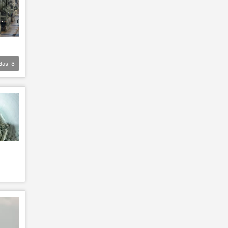
lası
3