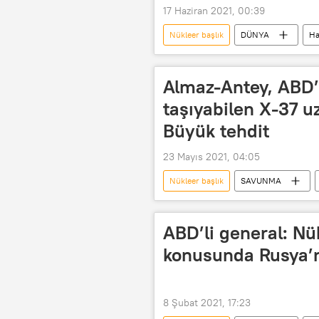
17 Haziran 2021, 00:39
Nükleer başlık
DÜNYA
Ha
B-52
Bombardıman uçağı
Almaz-Antey, ABD’n
taşıyabilen X-37 u
Büyük tehdit
23 Mayıs 2021, 04:05
Nükleer başlık
SAVUNMA
X-37B
Uzay aracı
ABD’li general: Nü
konusunda Rusya’n
8 Şubat 2021, 17:23