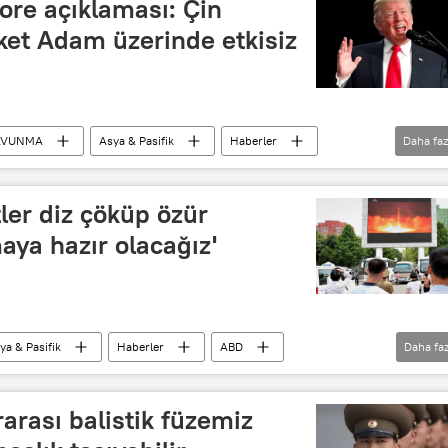
ore açıklaması: Çin
ket Adam üzerinde etkisiz
AVUNMA
Asya & Pasifik
Haberler
Daha faz
Rusya
ABD
Çin
Kuzey Kore
Song Tao
Çin Komünist Partisi (ÇKP)
tler diz çöküp özür
aya hazır olacağız'
ya & Pasifik
Haberler
ABD
Daha faz
Balistik füze
ICBM
arası balistik füzemiz