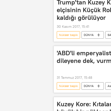
Trump'tan Kuzey K
elçisinin Küçük Ro
kaldığı görülüyor
30 Kasım 2017, 15:41
Nükleer başlık
DÜNYA
S
POLİTİKA
Kuzey Kore krizi
Şi Cinping
Donald Trump
'ABD'li emperyalis
Balistik füze
dileyene dek, vurm
31 Temmuz 2017, 15:48
Nükleer başlık
DÜNYA
As
Kuzey Kore
Rodong Sinmun
Kuzey Kore: Kıtalar