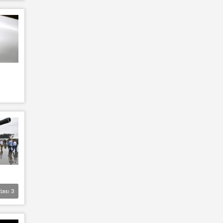
lası
3