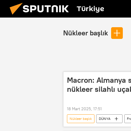
Türkiye
Nükleer başlık
Macron: Almanya s
nükleer silahlı uça
18 Mart 2025, 17:51
Nükleer başlık
DÜNYA
Fr
Sınır
Hava üssü
Sa