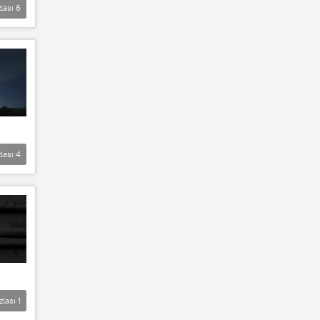
lası
6
lası
4
zlası
1