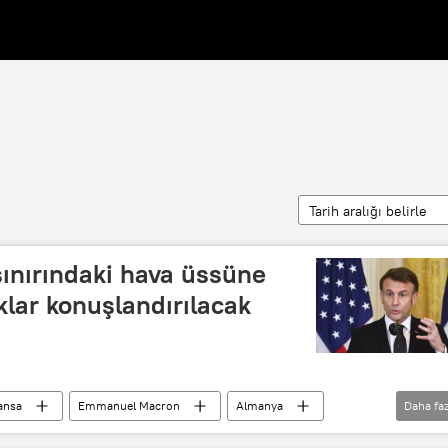
Tarih aralığı belirle
ınırındaki hava üssüne
klar konuşlandırılacak
ansa
Emmanuel Macron
Almanya
Daha faz
vaş uçağı
Rafale savaş uçakları