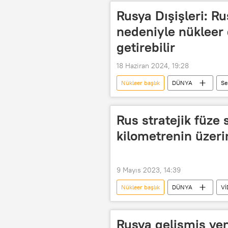
Rusya Dışişleri: Ru
nedeniyle nükleer 
getirebilir
18 Haziran 2024, 19:28
Nükleer başlık
DÜNYA
Se
NATO Genel Sekreteri Jens Stoltenberg
Rus stratejik füze 
kilometrenin üzeri
9 Mayıs 2023, 14:39
Nükleer başlık
DÜNYA
Vİ
nükleer füze
Askeri teçhizat
Rusya gelişmiş yeni