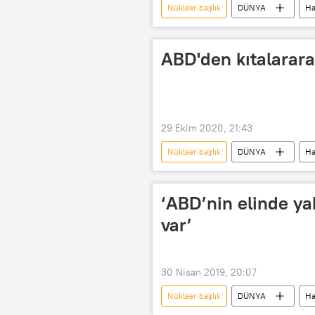
Nükleer başlık
DÜNYA
Ha
nükleer füze
Nükleer bomba
Rusya
Moskova
Pek
ABD'den kıtalararas
29 Ekim 2020, 21:43
Nükleer başlık
DÜNYA
Ha
Kıtalararası balistik füze
Füze
‘ABD’nin elinde ya
var’
30 Nisan 2019, 20:07
Nükleer başlık
DÜNYA
Ha