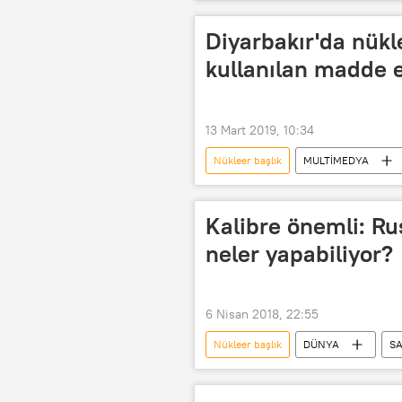
Tehdit
Diyarbakır'da nükl
kullanılan madde e
13 Mart 2019, 10:34
Nükleer başlık
MULTİMEDYA
Kalibre önemli: Ru
neler yapabiliyor?
6 Nisan 2018, 22:55
Nükleer başlık
DÜNYA
S
ABD Savunma Bakanlığı (Pentagon)