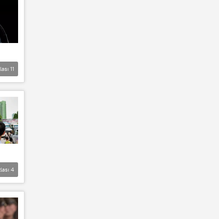
lası
11
lası
4