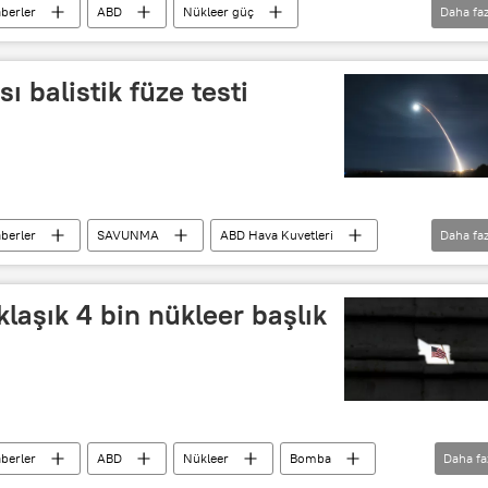
berler
ABD
Nükleer güç
Daha faz
Nükleer silah
Nükleer deneme
in
ı balistik füze testi
berler
SAVUNMA
ABD Hava Kuvetleri
Daha faz
 denemesi
Kaliforniya
ABD
klaşık 4 bin nükleer başlık
berler
ABD
Nükleer
Bomba
Daha fa