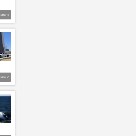
lası
3
lası
2