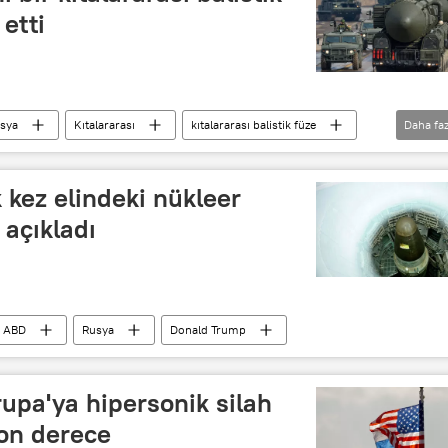
 etti
sya
Kıtalararası
kıtalararası balistik füze
Daha faz
ABD
k kez elindeki nükleer
 açıkladı
ABD
Rusya
Donald Trump
upa'ya hipersonik silah
on derece