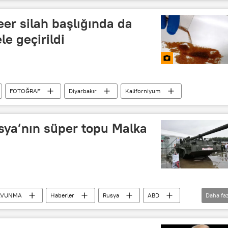
eer silah başlığında da
le geçirildi
FOTOĞRAF
Diyarbakır
Kaliforniyum
sya’nın süper topu Malka
AVUNMA
Haberler
Rusya
ABD
Daha faz
A 2S7M Malka
Nükleer saldırı