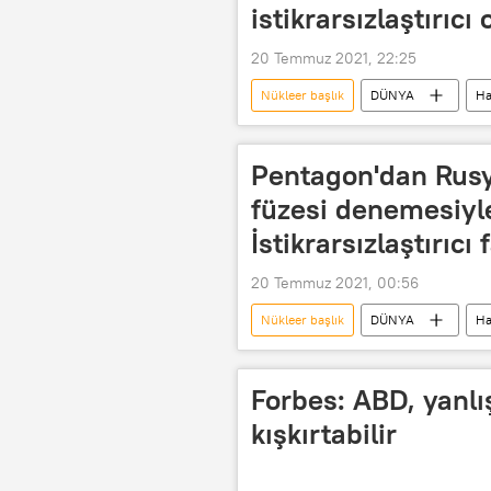
istikrarsızlaştırıcı 
20 Temmuz 2021, 22:25
Nükleer başlık
DÜNYA
Ha
John Kirby
Rusya'nın Washing
Avrupa
Pentagon'dan Rusya
füzesi denemesiyle
İstikrarsızlaştırıcı 
20 Temmuz 2021, 00:56
Nükleer başlık
DÜNYA
Ha
ABD
Pentagon
hipe
Forbes: ABD, yanlış
kışkırtabilir