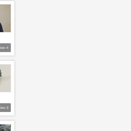
lası
4
lası
3