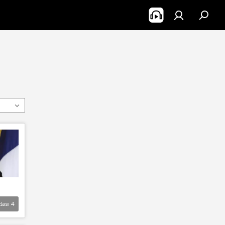
lası
4