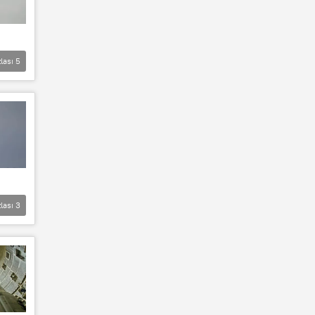
lası
5
lası
3