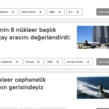
berler
SAVUNMA
ABD
Çin
Daha faz
Kıtalararası balistik füze
in 6 nükleer başlık
zay aracını değerlendirdi:
Haberler
Rusya
ABD
Almaz-Antey
Daha faz
kleer cephanelik
ın gerisindeyiz