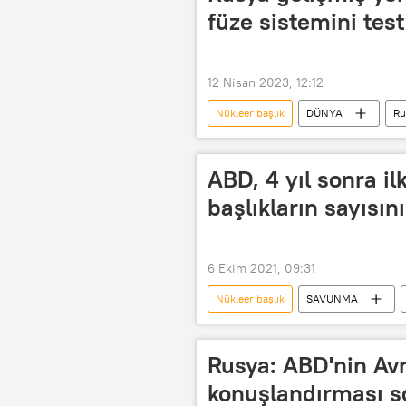
füze sistemini test
12 Nisan 2023, 12:12
Nükleer başlık
DÜNYA
Ru
Vladimir Putin
açıklama
ABD, 4 yıl sonra il
başlıkların sayısını
6 Ekim 2021, 09:31
Nükleer başlık
SAVUNMA
Rusya: ABD'nin Avr
konuşlandırması s