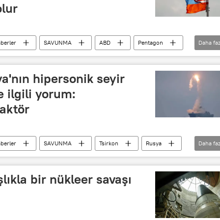
olur
berler
SAVUNMA
ABD
Pentagon
Daha faz
ton Büyükelçiliği
Hipersonik silah
Rusya
'nın hipersonik seyir
 ilgili yorum:
faktör
berler
SAVUNMA
Tsirkon
Rusya
Daha faz
rsonik füze
lıkla bir nükleer savaşı