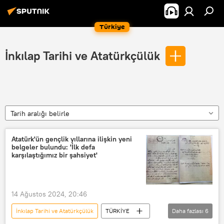
Türkiye
İnkılap Tarihi ve Atatürkçülük
Tarih aralığı belirle
Atatürk'ün gençlik yıllarına ilişkin yeni
belgeler bulundu: 'İlk defa
karşılaştığımız bir şahsiyet'
14 Ağustos 2024, 20:46
İnkılap Tarihi ve Atatürkçülük
TÜRKİYE
Daha fazlası
6