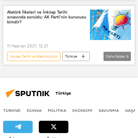
Mustafa Kemal Atatürk
Atatürk
süt kardeşi
Altınbaş Üniversitesi
Atatürk İlkeleri ve İnkılap Tarihi
sınavında soruldu: AK Parti’nin kurucusu
Burdur Mehmet Akif Ersoy Üniversitesi
kimdir?
tarih
11 Haziran 2021, 12:21
İnkılap Tarihi ve Atatürkçülük
Türkiye
Daha fazlası
9
DÜNYA
Haberler
AK Parti
Burhan Sayılır
Açıköğretim
Anadolu Üniversitesi Açıköğretim Fakültesi
Türkiye
Rahip Brunson
Andrew Brunson
MİT TIR'ları
TÜRKIYE
DÜNYA
POLİTİKA
EKONOMİ
SAVUNMA
YAŞA