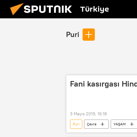
Türkiye
Puri
Fani kasırgası Hin
3 Mayıs 2019, 16:18
Puri
Çevre
YAŞAM
Fani kasırgası