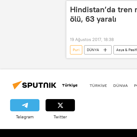
Hindistan’da tren r
ölü, 63 yaralı
19 Ağustos 2017, 18:38
Puri
DÜNYA
Asya & Pasif
Uttar Paradesh
Haridwar
Türkiye
TÜRKIYE
DÜNYA
P
Telegram
Twitter