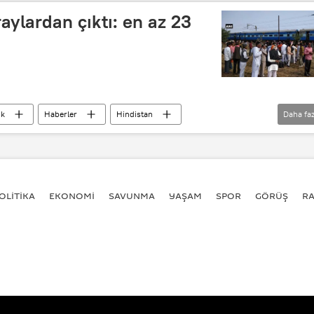
aylardan çıktı: en az 23
ik
Haberler
Hindistan
Daha faz
Tren kazası
Utkal Ekspresi
OLİTİKA
EKONOMİ
SAVUNMA
YAŞAM
SPOR
GÖRÜŞ
R