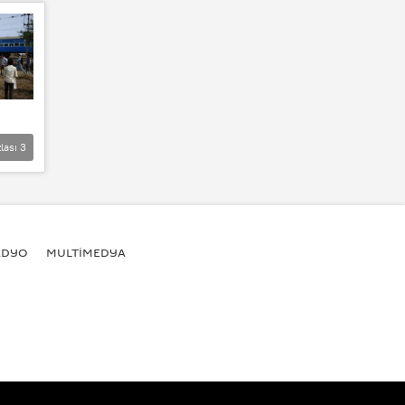
lası
3
ADYO
MULTİMEDYA