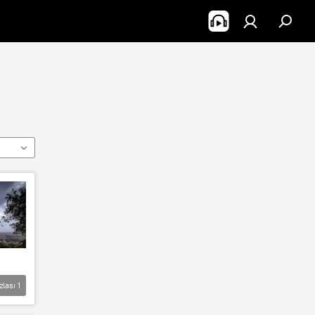
zlası
1