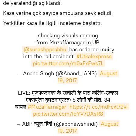
de yaralandığı açıklandı.
Kaza yerine çok sayıda ambulans sevk edildi.
Yetkililer kaza ile ilgili inceleme başlattı.
shocking visuals coming
from Muzaffarnagar in UP,
@sureshpprabhu
has ordered inuiry
into the rail accident
#Utkalexpress
pic.twitter.com/m0xFxFws7L
— Anand Singh (@Anand_IANS)
August 
19, 2017
LIVE: मुजफ्फरनगर के खतौली के पास कलिंग-उत्कल
एक्सप्रेस दुर्घटनाग्रस्तः 5 लोगों की मौत, 34
घायल
#Muzaffarnagar
https://t.co/mdFcxl72vi
pic.twitter.com/IoYV7DAsR8
— ABP न्यूज़ हिंदी (@abpnewshindi)
August 
19, 2017