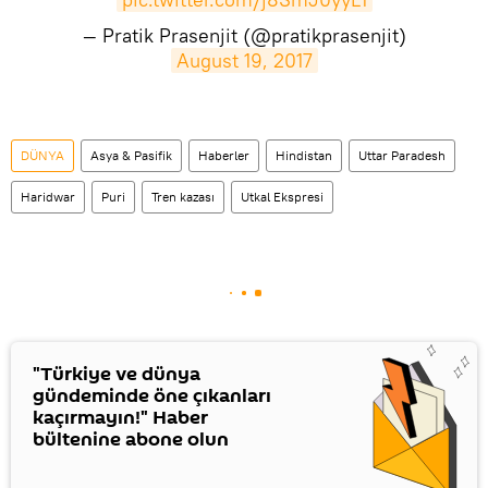
— Pratik Prasenjit (@pratikprasenjit)
August 19, 2017
DÜNYA
Asya & Pasifik
Haberler
Hindistan
Uttar Paradesh
Haridwar
Puri
Tren kazası
Utkal Ekspresi
"Türkiye ve dünya
gündeminde öne çıkanları
kaçırmayın!" Haber
bültenine abone olun