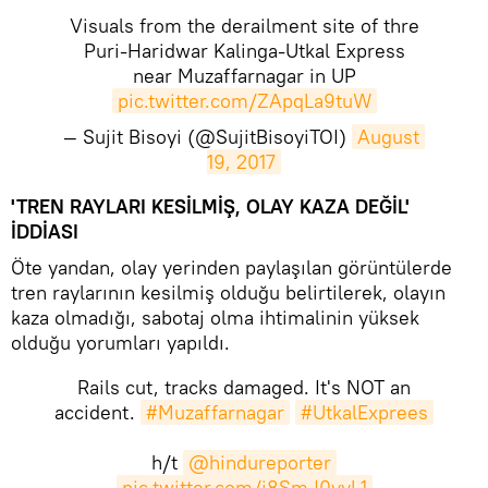
Visuals from the derailment site of thre
Puri-Haridwar Kalinga-Utkal Express
near Muzaffarnagar in UP
pic.twitter.com/ZApqLa9tuW
— Sujit Bisoyi (@SujitBisoyiTOI)
August 
19, 2017
​'TREN RAYLARI KESİLMİŞ, OLAY KAZA DEĞİL'
İDDİASI
Öte yandan, olay yerinden paylaşılan görüntülerde
tren raylarının kesilmiş olduğu belirtilerek, olayın
kaza olmadığı, sabotaj olma ihtimalinin yüksek
olduğu yorumları yapıldı.
Rails cut, tracks damaged. It's NOT an
accident.
#Muzaffarnagar
#UtkalExprees
h/t
@hindureporter
pic.twitter.com/j8SmJ0yyL1