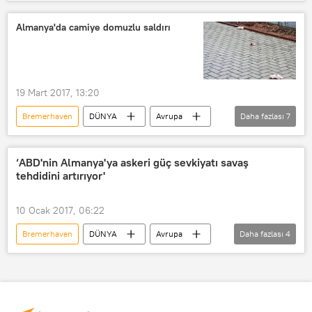
Avrupa
Bundeswehr (Alman Silahlı Kuvvetleri)
Almanya'da camiye domuzlu saldırı
Leopard
Rusya
Kremlin
Dmitriy Peskov
Leopard 2
19 Mart 2017, 13:20
Bremerhaven
DÜNYA
Avrupa
Daha fazlası
7
Türkiye
Haberler
Almanya
Bremen
Yeni Fatih Camii
‘ABD'nin Almanya'ya askeri güç sevkiyatı savaş
tehdidini artırıyor'
Milli Görüş
camiye saldırı
10 Ocak 2017, 06:22
Bremerhaven
DÜNYA
Avrupa
Daha fazlası
4
Haberler
ABD
Almanya
Ekkehard Lentts