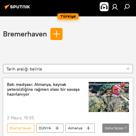
Türkiye
Bremerhaven
Tarih aralığı belirle
Batı medyası: Almanya, kaynak
yetersizliğine rağmen olası bir savaşa
hazırlanıyor
2 Mayıs, 16:55
Bremerhaven
DÜNYA
Almanya
Daha fazlası
7