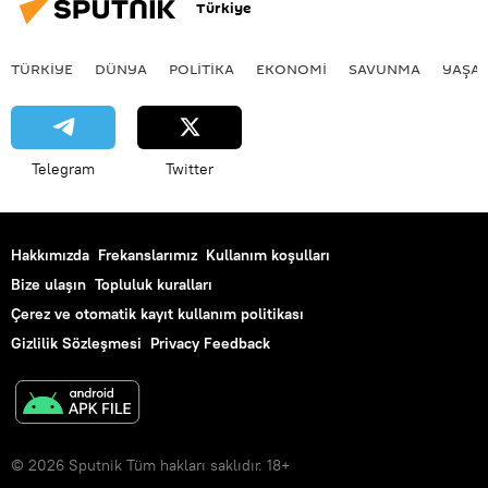
Türkiye
TÜRKIYE
DÜNYA
POLİTİKA
EKONOMİ
SAVUNMA
YAŞA
Telegram
Twitter
Hakkımızda
Frekanslarımız
Kullanım koşulları
Bize ulaşın
Topluluk kuralları
Çerez ve otomatik kayıt kullanım politikası
Gizlilik Sözleşmesi
Privacy Feedback
© 2026 Sputnik Tüm hakları saklıdır. 18+