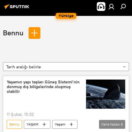
Türkiye
Bennu
Tarih aralığı belirle
Yaşamın yapı taşları Güneş Sistemi’nin
donmuş dış bölgelerinde oluşmuş
olabilir
11 Şubat, 15:32
Bennu
YAŞAM
Yaşam
Daha fazlası
8