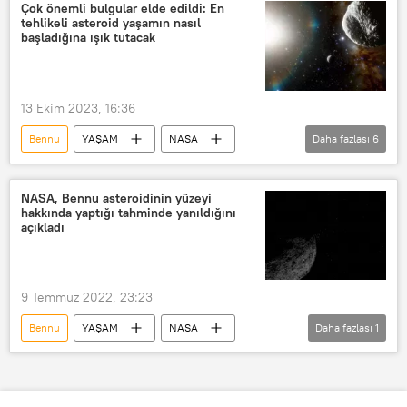
meteor
Asteroid
Çok önemli bulgular elde edildi: En
tehlikeli asteroid yaşamın nasıl
uzayda yaşam
başladığına ışık tutacak
13 Ekim 2023, 16:36
Bennu
YAŞAM
NASA
Daha fazlası
6
Amerikan Havacılık ve Uzay Ajansı (NASA)
Uzay
OSIRIS-REx'
Asteroid
NASA, Bennu asteroidinin yüzeyi
hakkında yaptığı tahminde yanıldığını
toz
Kapsül
açıkladı
9 Temmuz 2022, 23:23
Bennu
YAŞAM
NASA
Daha fazlası
1
Asteroit