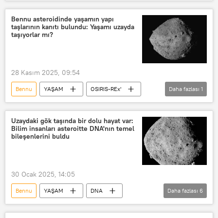
Uzay
Asteroit
Güneş Sistemi
Dünya
ABD
Güneş
Bennu asteroidinde yaşamın yapı
taşlarının kanıtı bulundu: Yaşamı uzayda
kimya
OSIRIS-REx'
taşıyorlar mı?
28 Kasım 2025, 09:54
Bennu
YAŞAM
OSIRIS-REx'
Daha fazlası
1
NASA
Uzaydaki gök taşında bir dolu hayat var:
Bilim insanları asteroitte DNA'nın temel
bileşenlerini buldu
30 Ocak 2025, 14:05
Bennu
YAŞAM
DNA
Daha fazlası
6
OSIRIS-REx'
NASA
Dünya