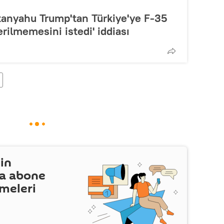
etanyahu Trump'tan Türkiye'ye F-35
erilmemesini istedi' iddiası
in
a abone
şmeleri