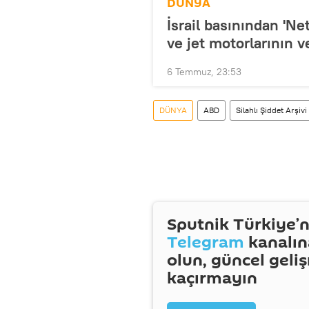
DÜNYA
İsrail basınından 'N
ve jet motorlarının v
6 Temmuz, 23:53
DÜNYA
ABD
Silahlı Şiddet Arşivi
Sputnik Türkiye’n
Telegram
kanalın
olun, güncel geli
kaçırmayın