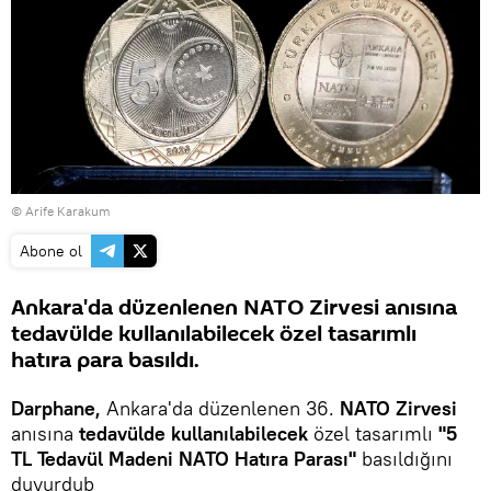
© Arife Karakum
Abone ol
Ankara'da düzenlenen NATO Zirvesi anısına
tedavülde kullanılabilecek özel tasarımlı
hatıra para basıldı.
Darphane,
Ankara'da düzenlenen 36.
NATO Zirvesi
anısına
tedavülde kullanılabilecek
özel tasarımlı
"5
TL Tedavül Madeni NATO Hatıra Parası"
basıldığını
duyurdub