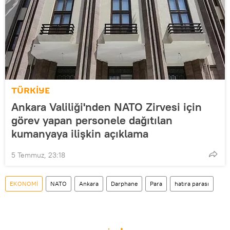
TÜRKİYE
Ankara Valiliği'nden NATO Zirvesi için
görev yapan personele dağıtılan
kumanyaya ilişkin açıklama
5 Temmuz, 23:18
EKONOMİ
NATO
Ankara
Darphane
Para
hatıra parası