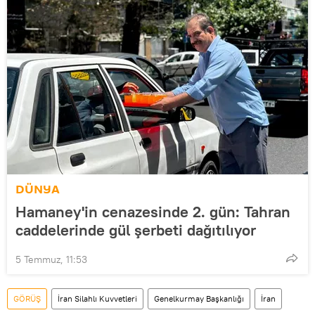
DÜNYA
Hamaney'in cenazesinde 2. gün: Tahran
caddelerinde gül şerbeti dağıtılıyor
5 Temmuz, 11:53
GÖRÜŞ
İran Silahlı Kuvvetleri
Genelkurmay Başkanlığı
İran