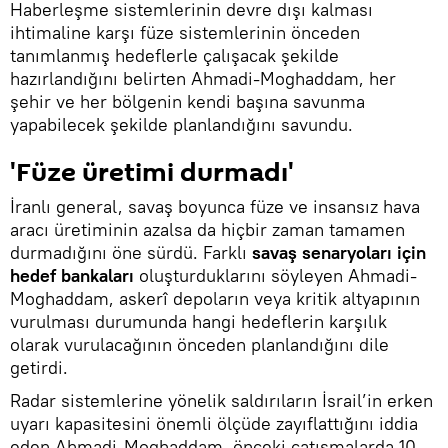
Haberleşme sistemlerinin devre dışı kalması
ihtimaline karşı füze sistemlerinin önceden
tanımlanmış hedeflerle çalışacak şekilde
hazırlandığını belirten Ahmadi-Moghaddam, her
şehir ve her bölgenin kendi başına savunma
yapabilecek şekilde planlandığını savundu.
'Füze üretimi durmadı'
İranlı general, savaş boyunca füze ve insansız hava
aracı üretiminin azalsa da hiçbir zaman tamamen
durmadığını öne sürdü. Farklı
savaş senaryoları için
hedef bankaları
oluşturduklarını söyleyen Ahmadi-
Moghaddam, askerî depoların veya kritik altyapının
vurulması durumunda hangi hedeflerin karşılık
olarak vurulacağının önceden planlandığını dile
getirdi.
Radar sistemlerine yönelik saldırıların İsrail’in erken
uyarı kapasitesini önemli ölçüde zayıflattığını iddia
eden Ahmadi-Moghaddam, önceki çatışmalarda 10-