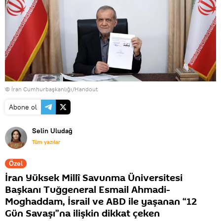
© İran Cumhurbaşkanlığı/Handout
Abone ol
Selin Uludağ
Tüm yazılar
Özel
İran Yüksek Millî Savunma Üniversitesi
Başkanı Tuğgeneral Esmail Ahmadi-
Moghaddam, İsrail ve ABD ile yaşanan “12
Gün Savaşı”na ilişkin dikkat çeken