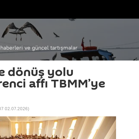
haberleri ve güncel tartışmalar
e dönüş yolu
renci affı TBMM’ye
07 02.07.2026
)