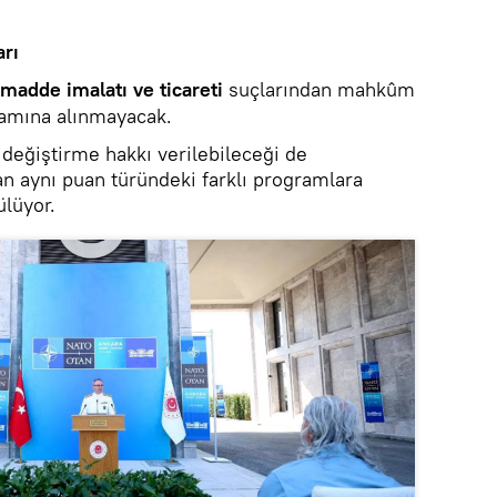
arı
madde imalatı ve ticareti
suçlarından mahkûm
amına alınmayacak.
 değiştirme hakkı verilebileceği de
lan aynı puan türündeki farklı programlara
ülüyor.