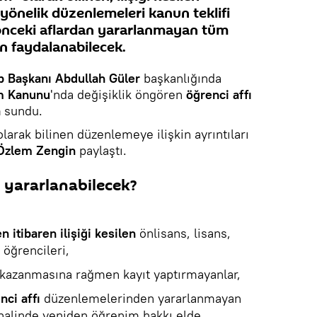
 yönelik düzenlemeleri kanun teklifi
önceki aflardan yararlanmayan tüm
n faydalanabilecek.
p Başkanı Abdullah Güler
başkanlığında
m Kanunu
'nda değişiklik öngören
öğrenci affı
a
sundu.
larak bilinen düzenlemeye ilişkin ayrıntıları
 Özlem Zengin
paylaştı.
 yararlanabilecek?
 itibaren ilişiği kesilen
önlisans, lisans,
 öğrencileri,
ı kazanmasına rağmen kayıt yaptırmayanlar,
nci affı
düzenlemelerinden yararlanmayan
 halinde yeniden öğrenim hakkı elde