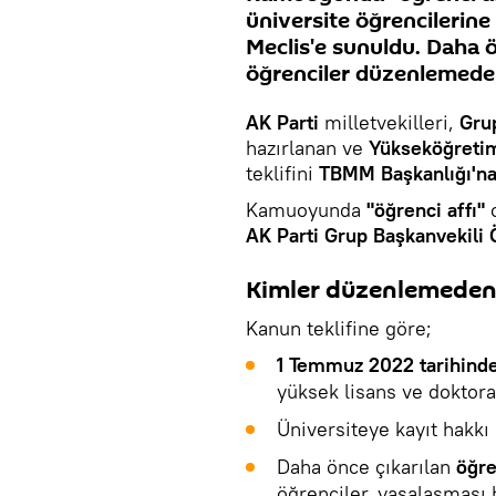
üniversite öğrencilerine
Meclis'e sunuldu. Daha 
öğrenciler düzenlemede
AK Parti
milletvekilleri,
Gru
hazırlanan ve
Yükseköğreti
teklifini
TBMM Başkanlığı'n
Kamuoyunda
"öğrenci affı"
o
AK Parti Grup Başkanvekili
Kimler düzenlemeden
Kanun teklifine göre;
1 Temmuz 2022 tarihinden
yüksek lisans ve doktora
Üniversiteye kayıt hakk
Daha önce çıkarılan
öğre
öğrenciler, yasalaşması