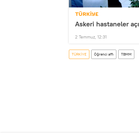
TÜRKİYE
Askeri hastaneler aç
2 Temmuz, 12:31
TÜRKİYE
Öğrenci affı
TBMM