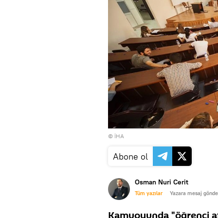
© İHA
Abone ol
Osman Nuri Cerit
Tüm yazılar
Yazara mesaj gönde
Kamuoyunda "öğrenci affı"