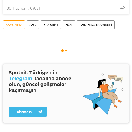
30 Haziran , 09:31
SAVUNMA
ABD
B-2 Spirit
Füze
ABD Hava Kuvvetleri
Sputnik Türkiye’nin
Telegram
kanalına abone
olun, güncel gelişmeleri
kaçırmayın
Abone ol