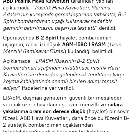
ABD Pasifik Hava Kuvvetleri
tarafından yapılan
açıklamada, “
Pasifik Hava Kuvvetleri, Mariana
Adaları'nın kuzeyinde gerçekleştirilen tatbikatta, B-2
Spirit bombardıman uçağı kullanarak hedef bir
geminin batırılmasını başarıyla test etti
” denildi.
Operasyonda
B-2 Spirit
hayalet bombardıman
uçağının, radar izi düşük
AGM-158C LRASM
(
Uzun
Menzilli Gemisavar Füzesi
) kullandığı belirtildi.
Açıklamada, “
LRASM füzesinin B-2 Spirit
bombardıman uçağından fırlatılması, Pasifik Hava
Kuvvetleri'nin denizden gelebilecek tehditlere karşı
koyma kabiliyetinde önemli bir ileri adımı temsil
ediyor
” ifadelerine yer verildi.
LRASM, düşman gemilerini güvenli bir mesafeden
vurmak üzere tasarlanmış, uzun menzilli ve
radara
yakalanma oranı son derece düşük
(hayalet) bir seyir
füzesi. ABD Hava Kuvvetleri, daha önce bu füzenin B-
2 stratejik bombardıman uçaklarından
fırlatılabileceğine dair herhangi bir kabiliyeti