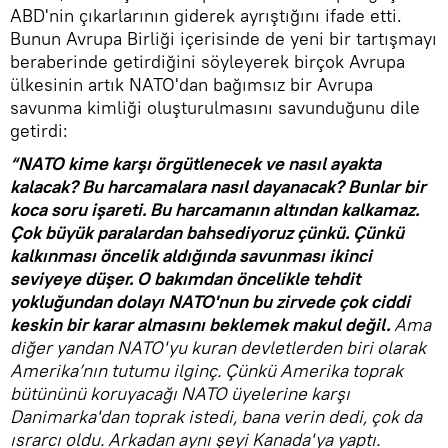
ABD'nin çıkarlarının giderek ayrıştığını ifade etti.
Bunun Avrupa Birliği içerisinde de yeni bir tartışmayı
beraberinde getirdiğini söyleyerek birçok Avrupa
ülkesinin artık NATO'dan bağımsız bir Avrupa
savunma kimliği oluşturulmasını savunduğunu dile
getirdi:
“NATO kime karşı örgütlenecek ve nasıl ayakta
kalacak? Bu harcamalara nasıl dayanacak? Bunlar bir
koca soru işareti. Bu harcamanın altından kalkamaz.
Çok büyük paralardan bahsediyoruz çünkü. Çünkü
kalkınması öncelik aldığında savunması ikinci
seviyeye düşer. O bakımdan öncelikle tehdit
yokluğundan dolayı NATO'nun bu zirvede çok ciddi
keskin bir karar almasını beklemek makul değil.
Ama
diğer yandan NATO'yu kuran devletlerden biri olarak
Amerika’nın tutumu ilginç. Çünkü Amerika toprak
bütününü koruyacağı NATO üyelerine karşı
Danimarka'dan toprak istedi, bana verin dedi, çok da
ısrarcı oldu. Arkadan aynı şeyi Kanada'ya yaptı.