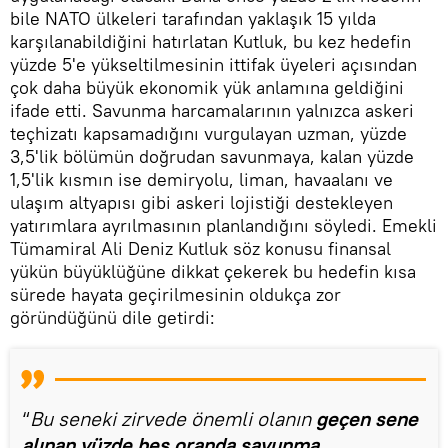
bile NATO ülkeleri tarafından yaklaşık 15 yılda
karşılanabildiğini hatırlatan Kutluk, bu kez hedefin
yüzde 5'e yükseltilmesinin ittifak üyeleri açısından
çok daha büyük ekonomik yük anlamına geldiğini
ifade etti. Savunma harcamalarının yalnızca askeri
teçhizatı kapsamadığını vurgulayan uzman, yüzde
3,5'lik bölümün doğrudan savunmaya, kalan yüzde
1,5'lik kısmın ise demiryolu, liman, havaalanı ve
ulaşım altyapısı gibi askeri lojistiği destekleyen
yatırımlara ayrılmasının planlandığını söyledi. Emekli
Tümamiral Ali Deniz Kutluk söz konusu finansal
yükün büyüklüğüne dikkat çekerek bu hedefin kısa
sürede hayata geçirilmesinin oldukça zor
göründüğünü dile getirdi:
“
Bu seneki zirvede önemli olanın
geçen sene
alınan yüzde beş oranda savunma