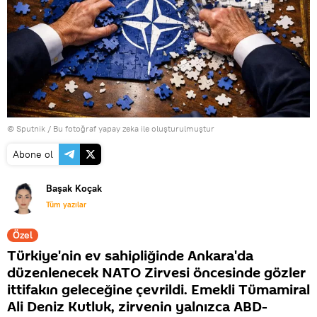
© Sputnik / Bu fotoğraf yapay zeka ile oluşturulmuştur
Abone ol
Başak Koçak
Tüm yazılar
Özel
Türkiye'nin ev sahipliğinde Ankara'da
düzenlenecek NATO Zirvesi öncesinde gözler
ittifakın geleceğine çevrildi. Emekli Tümamiral
Ali Deniz Kutluk, zirvenin yalnızca ABD-