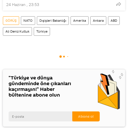
24 Haziran , 23:53
GÖRÜŞ
NATO
Dışişleri Bakanlığı
Amerika
Ankara
ABD
Ali Deniz Kutluk
Türkiye
"Türkiye ve dünya
gündeminde öne çıkanları
kaçırmayın!" Haber
bültenine abone olun